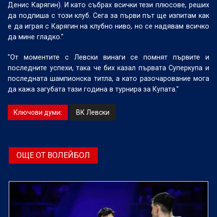
Денис Карягин). И като събрах всички тези плюсове, реших
да подпиша с този клуб. Сега за първи път ще изпитам как
е да играя с Карягин на клубно ниво, но се надявам всичко
да мине гладко."
"От моментите с Левски винаги се помнят първите и
последните успехи, така че бих казал първата Суперкупа и
последната шампионска титла, а като разочарование мога
да кажа загубата тази година в турнира за Купата."
Ключови думи:
ВК Левски
ОЩЕ ОТ ВОЛЕЙБОЛ