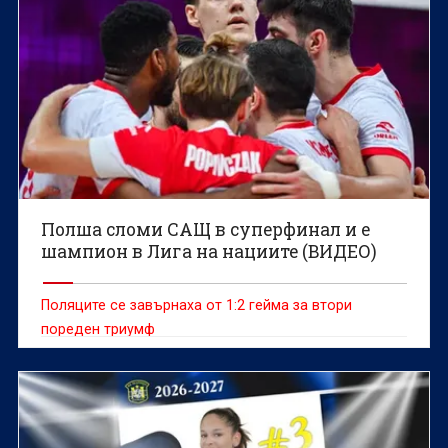
Полша сломи САЩ в суперфинал и е
шампион в Лига на нациите (ВИДЕО)
Поляците се завърнаха от 1:2 гейма за втори
пореден триумф