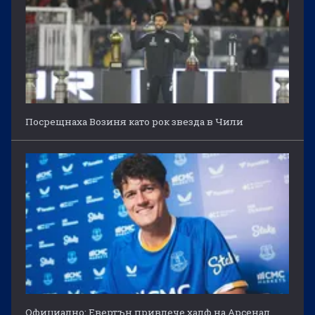
Посрещнаха Возиня като рок звезда в Чили
Официално: Евертън привлече халф на Арсенал