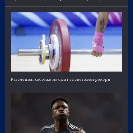
Разследват саботаж на опит за световен рекорд