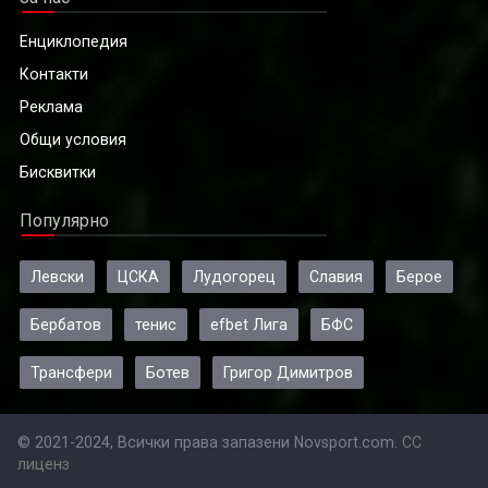
Енциклопедия
Контакти
Реклама
Общи условия
Бисквитки
Популярно
Левски
ЦСКА
Лудогорец
Славия
Берое
Бербатов
тенис
efbet Лига
БФС
Трансфери
Ботев
Григор Димитров
© 2021-2024, Всички права запазени Novsport.com.
CC
лиценз