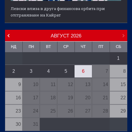
Левски влиза в друга финансова орбита при
отстраняване на Кайрат
АВГУСТ
2026
НД
ПН
ВТ
СР
ЧТ
ПТ
СБ
1
2
3
4
5
6
7
8
9
10
11
12
13
14
15
16
17
18
19
20
21
22
23
24
25
26
27
28
29
30
31