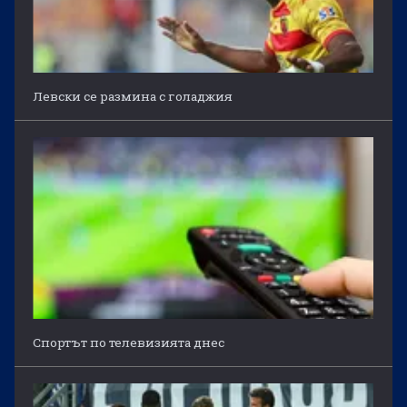
Левски се размина с голаджия
Спортът по телевизията днес