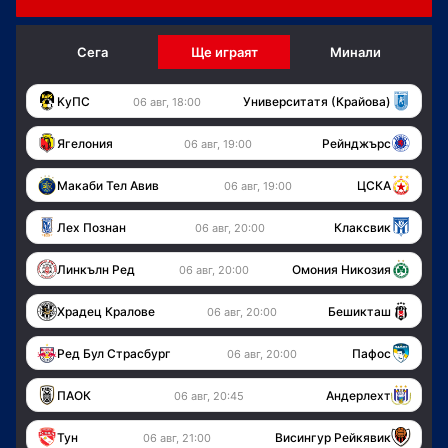
Сега
Ще играят
Минали
KуПС
Университатя (Крайова)
06 авг, 18:00
Ягелония
Рейнджърс
06 авг, 19:00
Макаби Тел Авив
ЦСКА
06 авг, 19:00
Лех Познан
Клаксвик
06 авг, 20:00
Линкълн Ред
Омония Никозия
06 авг, 20:00
Храдец Кралове
Бешикташ
06 авг, 20:00
Ред Бул Страсбург
Пафос
06 авг, 20:00
ПАОК
Андерлехт
06 авг, 20:45
Тун
Висингур Рейкявик
06 авг, 21:00