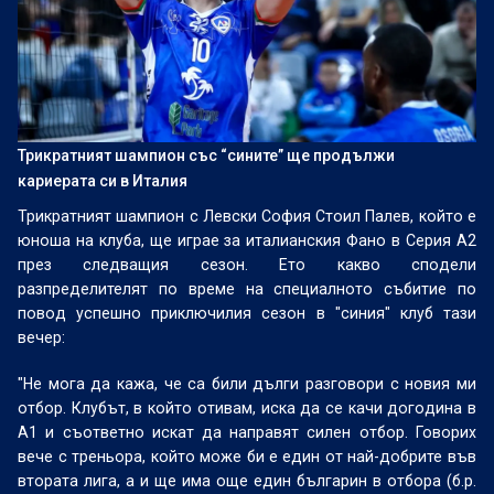
Трикратният шампион със “сините” ще продължи
кариерата си в Италия
Трикратният шампион с Левски София Стоил Палев, който е
юноша на клуба, ще играе за италианския Фано в Серия А2
през следващия сезон. Ето какво сподели
разпределителят по време на специалното събитие по
повод успешно приключилия сезон в "синия" клуб тази
вечер:
"Не мога да кажа, че са били дълги разговори с новия ми
отбор. Клубът, в който отивам, иска да се качи догодина в
А1 и съответно искат да направят силен отбор. Говорих
вече с треньора, който може би е един от най-добрите във
втората лига, а и ще има още един българин в отбора (б.р.