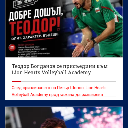
Теодор Богданов се присъедини към
Lion Hearts Volleyball Academy
След привличането на Петър Шопов, Lion Hearts
Volleyball Academy продължава да разширява
треньорския си екип с още един доказан
специалист.