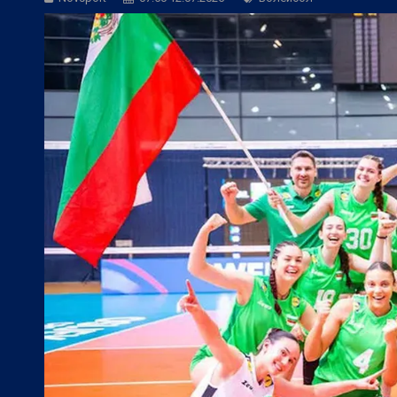
БГ Футбол:
Веласкес: Невероятно удов
БГ Футбол:
Косич: Локомотив (Пловди