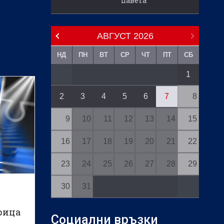
павета
дини
АВГУСТ
2026
НД
ПН
ВТ
СР
ЧТ
ПТ
СБ
1
2
3
4
5
6
7
8
9
10
11
12
13
14
15
16
17
18
19
20
21
22
23
24
25
26
27
28
29
30
31
рица
Социални връзки