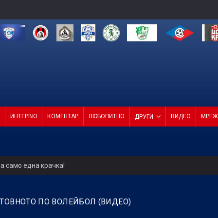
ИНТЕРВЮ
КОМЕНТАР
ЛЮБОПИТНО
ВИДЕО
МРЕЖ
ДРУГИ
а само една крачка!
ели с директор и с агенция
ЕТОВНОТО ПО ВОЛЕЙБОЛ (ВИДЕО)
4 от 4 в efbet Лига (ВИДЕО)