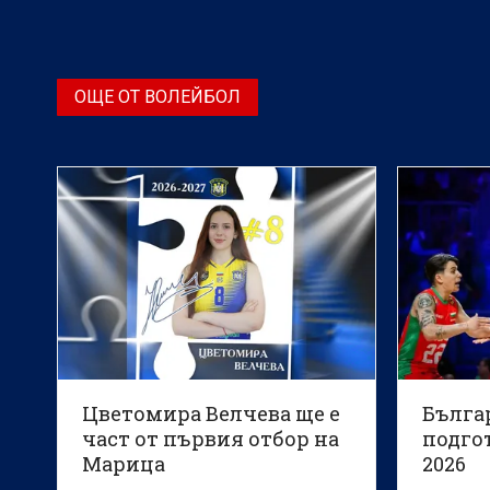
в Чиба, Япония.
ОЩЕ ОТ ВОЛЕЙБОЛ
Цветомира Велчева ще е
Бълга
част от първия отбор на
подгот
Марица
2026