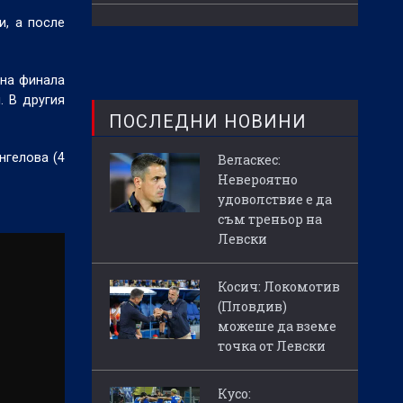
и, а после
 на финала
. В другия
ПОСЛЕДНИ НОВИНИ
нгелова (4
Веласкес:
Невероятно
удоволствие е да
съм треньор на
Левски
Косич: Локомотив
(Пловдив)
можеше да вземе
точка от Левски
Кусо: