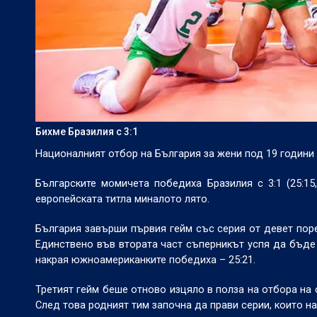
Бихме Бразилия с 3:1
Националният отбор на България за жени под 19 години
Българските момичета победиха Бразилия с 3:1 (25:15, 
европейската титла миналото лято.
България завърши първия гейм със серия от девет поре
Единствено във втората част съперникът успя да бъде 
накрая южноамериканките победиха – 25:21.
Третият гейм беше отново изцяло в полза на отбора на
След това родният тим започна да прави серии, които на