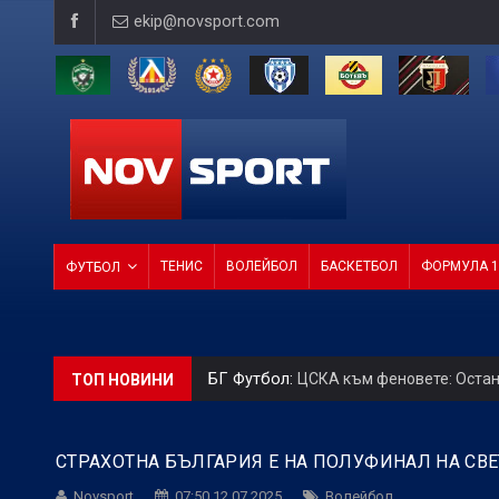
ekip@novsport.com
ТЕНИС
ВОЛЕЙБОЛ
БАСКЕТБОЛ
ФОРМУЛА 1
ФУТБОЛ
БГ Футбол:
ЦСКА към феновете: Остан
ТОП НОВИНИ
БГ Футбол:
Официално: Левски се разд
СТРАХОТНА БЪЛГАРИЯ Е НА ПОЛУФИНАЛ НА СВ
БГ Футбол:
Левски подчини Локо Пд за 
Novsport
07:50 12.07.2025
Волейбол