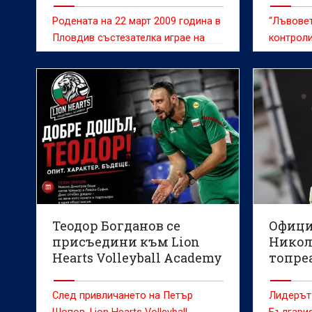
Родената на 22 март 2009 година в
“Лъвовет
Пловдив състезателка играе на
контроли
поста централен блокировач
Теодор Богданов се
Офици
присъедини към Lion
Никол
Hearts Volleyball Academy
топре
на на
След привличането на Петър
Лидерът 