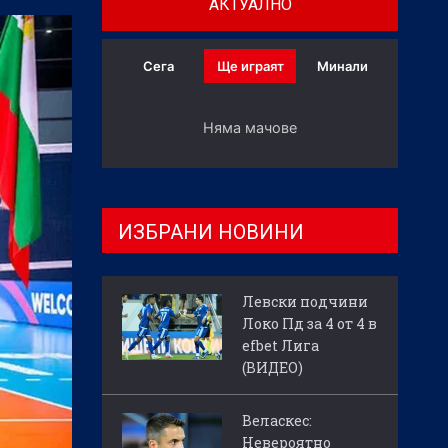
АКТУАЛНО
Сега
Ще играят
Минали
Няма мачове
ИЗБРАНИ НОВИНИ
Левски подчини
Локо Пд за 4 от 4 в
efbet Лига
(ВИДЕО)
Веласкес:
Невероятно