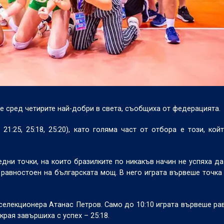
 е сред четирите най-добри в света, съобщиха от федерацията.
21:25, 25:18, 25:20), като голяма част от отбора е този, кой
дни точки, на които бразилките по никакъв начин не успяха да
равностоен на българската мощ. В него играта вървеше точка 
 селекционера Атанас Петров. Само до 10:10 играта вървеше ра
края завършиха с успех – 25:18.