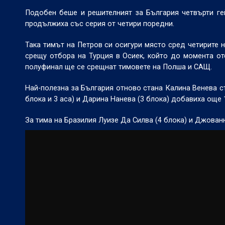
Подобен беше и решителният за България четвърти гей
продължиха със серия от четири поредни.
Така тимът на Петров си осигури място сред четирите н
срещу отбора на Турция в Осиек, който до момента от
полуфинал ще се срещнат тимовете на Полша и САЩ.
Най-полезна за България отново стана Калина Венева съ
блока и 3 аса) и Дарина Нанева (3 блока) добавиха още 1
За тима на Бразилия Луизе Да Силва (4 блока) и Джованн