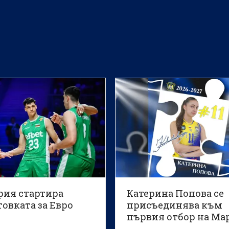
Европейско първенство по
волейбол за мъже до 22 го
рия стартира
Катерина Попова се
овката за Евро
присъединява към
първия отбор на Ма