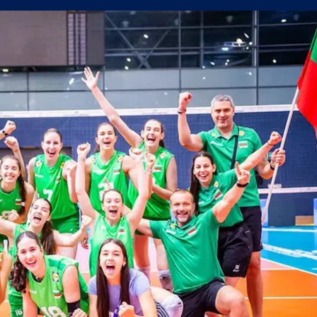
олствие е да съм треньор на Левски
в) можеше да вземе точка от Левски