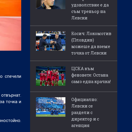
удоволствие е да
съм треньор на
Левски
Косич: Локомотив
(Пловдив)
можеше да вземе
точка от Левски
ЦСКА към
феновете: Остана
то спечели
само една крачка!
 отвърнат.
Официално:
за точка и
Левски се
раздели с
директор и с
вностойно.
агенция