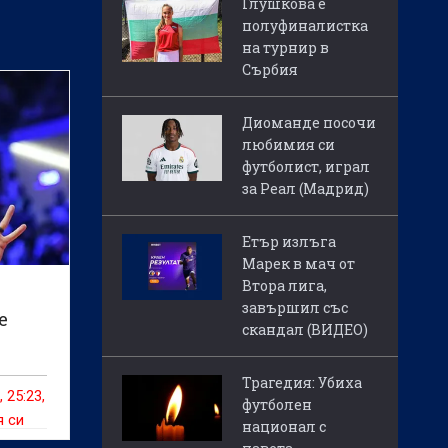
Глушкова е
полуфиналистка
на турнир в
Сърбия
Диоманде посочи
любимия си
футболист, играл
за Реал (Мадрид)
Етър излъга
Марек в мач от
Втора лига,
завършил със
е
скандал (ВИДЕО)
 22
Трагедия: Убиха
 25:23,
футболен
я си
национал с