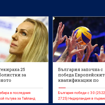
текираха 25
България започна с
болистки за
победа Европейскит
вното
квалификации по
волейбол за мъже до
години (ВИДЕО)
збира в последния
България победи с 3:0 (25:22,
ой пътува за Тайланд
27:25) Нидерландия в първи
мач от квалификациите за