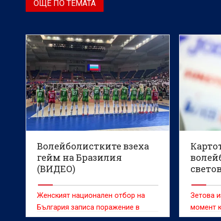
ОЩЕ ПО ТЕМАТА
Волейболистките взеха
Карто
гейм на Бразилия
волей
(ВИДЕО)
свето
Женският национален отбор на
Зетова и
България записа поражение в
момент к
Лигата на нациите срещу Бразилия