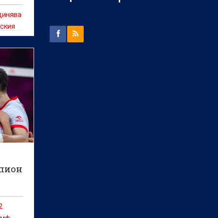
динява
рския
ените
а от
мпион
2