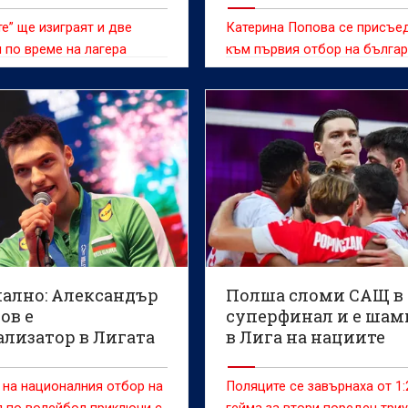
е” ще изиграят и две
Катерина Попова се присъе
 по време на лагера
към първия отбор на бълга
волейболен първенец при ж
Марица (Пловдив), съобщих
клуба.
ално: Александър
Полша сломи САЩ в
ов е
суперфинал и е ша
ализатор в Лигата
в Лига на нациите
циите
(ВИДЕО)
на националния отбор на
Поляците се завърнаха от 1: