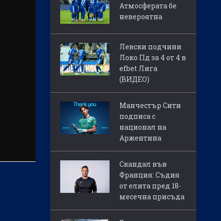
Атмосферата бе
невероятна
Левски подчини
Локо Пд за 4 от 4 в
efbet Лига
(ВИДЕО)
Манчестър Сити
подписа с
национал на
Аржентина
Скандал във
Франция: Съдия
от елита пред 18-
месечна присъда