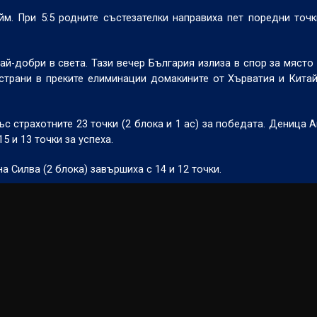
м. При 5:5 родните състезателки направиха пет поредни точк
ай-добри в света. Тази вечер България излиза в спор за място
страни в преките елиминации домакините от Хърватия и Китай
с страхотните 23 точки (2 блока и 1 ас) за победата. Деница А
5 и 13 точки за успеха.
а Силва (2 блока) завършиха с 14 и 12 точки.