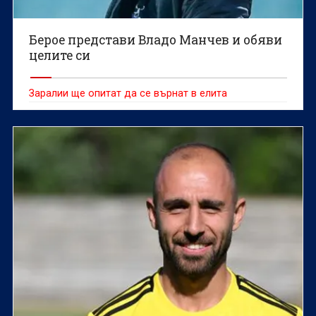
Берое представи Владо Манчев и обяви
целите си
Заралии ще опитат да се върнат в елита