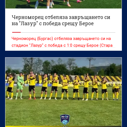
Черноморец отбеляза завръщането си
на "Лазур" с победа срещу Берое
Черноморец (Бургас) отбеляза завръщането си на
стадион "Лазур" с победа с 1:0 срещу Берое (Стара
Загора) в мач от втория кръг на българската
футболна Втора лига.