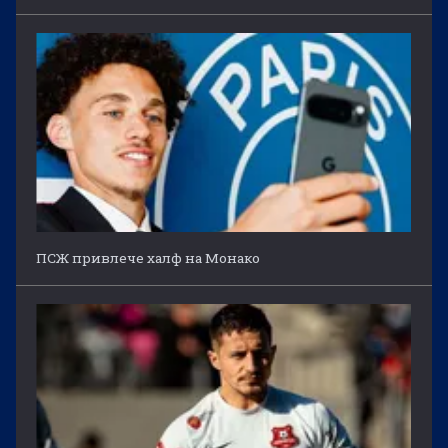
ПСЖ привлече халф на Монако