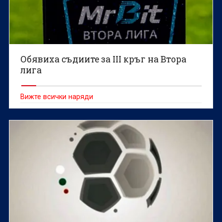
Обявиха съдиите за III кръг на Втора
лига
Вижте всички наряди