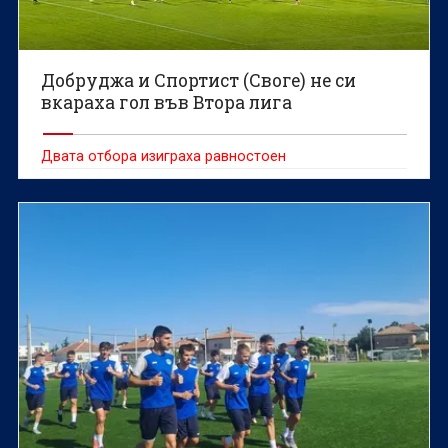
Добруджа и Спортист (Своге) не си
вкараха гол във Втора лига
Двата отбора изиграха равностоен