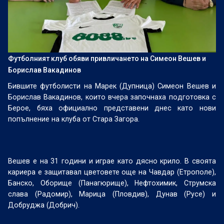
Футболният клуб обяви привличането на Симеон Вешев и
Борислав Вакадинов
Бившите футболисти на Марек (Дупница) Симеон Вешев и
Борислав Вакадинов, които вчера започнаха подготовка с
Берое, бяха официално представени днес като нови
попълнение на клуба от Стара Загора.
Вешев е на 31 години и играе като дясно крило. В своята
кариера е защитавал цветовете още на Чавдар (Етрополе),
Банско, Оборище (Панагюрище), Нефтохимик, Струмска
слава (Радомир), Марица (Пловдив), Дунав (Русе) и
Добруджа (Добрич).