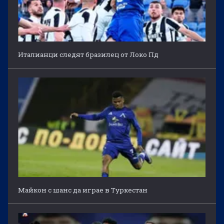
Италианци следят бразилец от Локо Пд
Майкон с шанс да играе в Туркестан