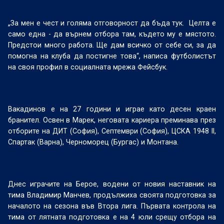
„За мен е чест и голяма отговорност да бъда тук.
Целта е
само една - да върнем отбора там, където му е мястото.
Предстои много работа. Ще дам всичко от себе си, за да
помогна на клуба да постигне това“, написа футболистът
на своя профил в социалната мрежа Фейсбук.
Вакадинов е на 27 години и играе като десен краен
бранител. Освен в Марек, неговата кариера преминава през
отборите на ДИТ (София), Септември (София), ЦСКА 1948 II,
Спартак (Варна), Черноморец (Бургас) и Монтана.
Днес играчите на Берое, водени от новия наставник на
тима Владимир Манчев, продължиха своята подготовка за
началото на сезона във Втора лига. Първата контрола на
тима от лятната подготовка е на 4 юли срещу отбора на