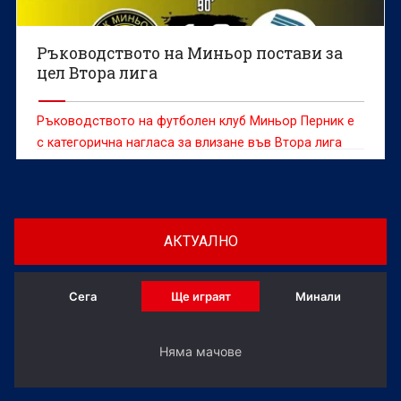
Ръководството на Миньор постави за
цел Втора лига
Ръководството на футболен клуб Миньор Перник е
с категорична нагласа за влизане във Втора лига
догодина още преди началото на новия сезон.
АКТУАЛНО
Сега
Ще играят
Минали
Няма мачове