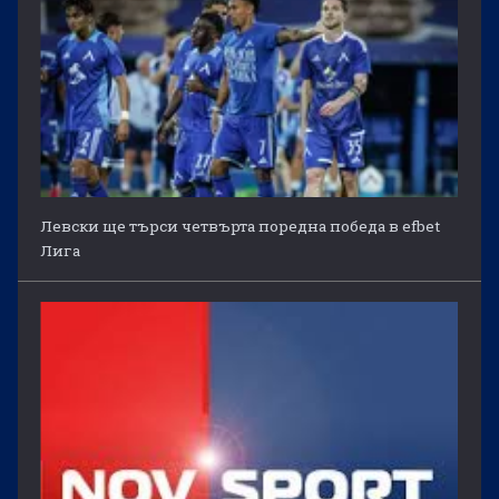
Левски ще търси четвърта поредна победа в efbet
Лига