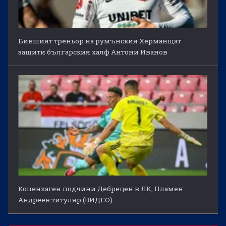
Бившият треньор на румънския Херманщат
защити българския халф Антони Иванов
Копенхаген подчини Дебрецен в ЛК, Пламен
Андреев титуляр (ВИДЕО)