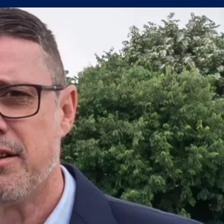
олствие е да съм треньор на Левски
в) можеше да вземе точка от Левски