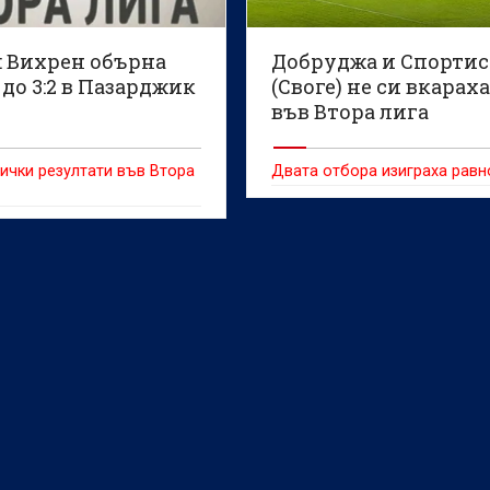
: Вихрен обърна
Добруджа и Спортис
до 3:2 в Пазарджик
(Своге) не си вкараха
във Втора лига
ички резултати във Втора
Двата отбора изиграха рав