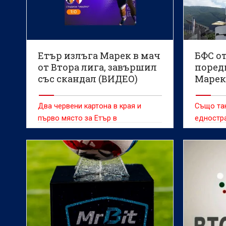
Етър излъга Марек в мач
БФС от
от Втора лига, завършил
поред
със скандал (ВИДЕО)
Марек
Два червени картона в края и
Също та
първо място за Етър в
едностра
класирането след 1:0 и 3 от 3 за
Галин Г
сезона