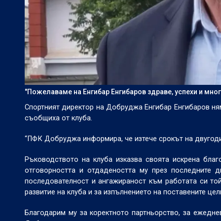
"Пожелаваме на Енгибар Енгибаров здраве, успехи и мн
Спортният директор на Добруджа Енгибар Енгибаров ням
съобщиха от клуба.
“ПФК Добруджа информира, че изтече срокът на двугоди
Ръководството на клуба изказва своята искрена благ
отговорността и отдадеността му през последните 
последователност и ангажираност към работата си той
развитие на клуба и за изпълнението на поставените цел
Благодарим му за коректното партньорство, за ежедне