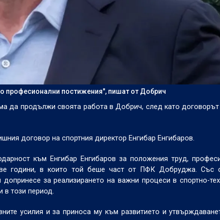
ого професионални постижения", пишат от Добрич
а да продължи своята работа в Добрич, след като договорът 
шния договор на спортния директор Енгибар Енгибаров.
одарност към Енгибар Енгибаров за положения труд, профес
две години, в които той беше част от ПФК Добруджа. Със с
 допринесе за реализирането на важни процеси в спортно-те
и в този период.
вните усилия и за приноса му към развитието и утвърждаван