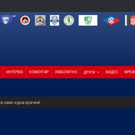
ИНТЕРВЮ
КОМЕНТАР
ЛЮБОПИТНО
ВИДЕО
МРЕЖ
ДРУГИ
а само една крачка!
ели с директор и с агенция
4 от 4 в efbet Лига (ВИДЕО)