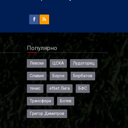
Популярно
Левски
ЦСКА
Лудогорец
Славия
Берое
Бербатов
тенис
efbet Лига
БФС
Трансфери
Ботев
Григор Димитров