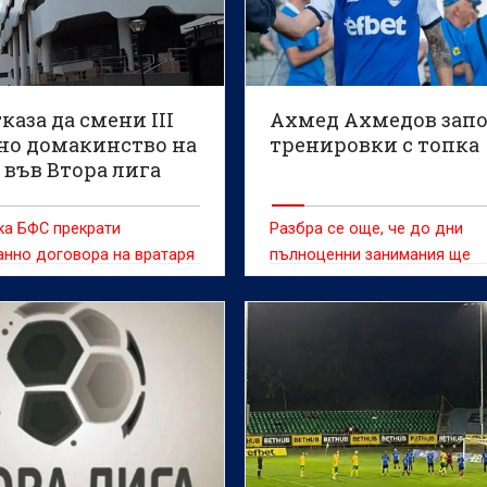
каза да смени III
Ахмед Ахмедов зап
но домакинство на
тренировки с топка
 във Втора лига
ка БФС прекрати
Разбра се още, че до дни
нно договора на вратаря
пълноценни занимания ще
ригоров с Добруджа
поднови и Матео Петрашило