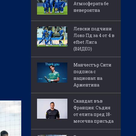
Атмосферата бе
невероятна
Левски подчини
Локо Пд за 4 от 4 в
efbet Лига
(ВИДЕО)
Манчестър Сити
подписа с
национал на
Аржентина
Скандал във
Франция: Съдия
от елита пред 18-
месечна присъда