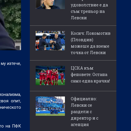
удоволствие е да
съм треньор на
Левски
Косич: Локомотив
(Пловдив)
можеше да вземе
точка от Левски
му изтече,
ЦСКА към
феновете: Остана
само една крачка!
ионализма,
Официално:
воя опит,
Левски се
хническото
раздели с
директор и с
агенция
ето на ПФК