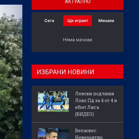
АКТУАЛНО
Сега
Ще играят
Минали
Няма мачове
ИЗБРАНИ НОВИНИ
Левски подчини
Локо Пд за 4 от 4 в
efbet Лига
(ВИДЕО)
Веласкес:
Невероятно