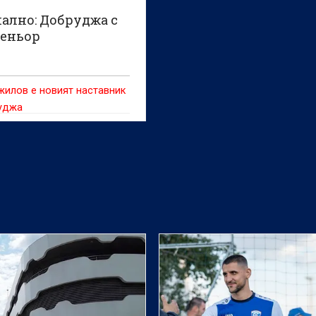
ално: Добруджа с
реньор
илов е новият наставник
уджа