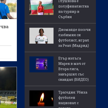
Глушкова е
полуфиналистка
на турнир в
Сърбия
очва
Диоманде посочи
любимия си
футболист, играл
за Реал (Мадрид)
Етър излъга
Марек в мач от
Втора лига,
завършил със
скандал (ВИДЕО)
Трагедия: Убиха
футболен
национал с