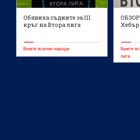
Обявиха съдиите за III
ОБЗОР
кръг на Втора лига
Хебър 
Вижте всички наряди
Вижте вс
лига