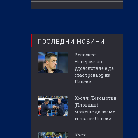
ПОСЛЕДНИ НОВИНИ
Веласкес:
Невероятно
удоволствие е да
съм треньор на
Левски
Косич: Локомотив
(Пловдив)
можеше да вземе
точка от Левски
Кусо: