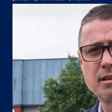
БГ Футбол:
Веласкес: Невероятно удов
БГ Футбол:
Косич: Локомотив (Пловди