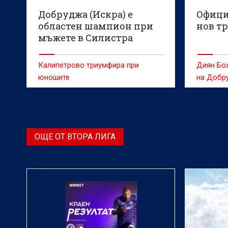
Добруджа (Искра) е
Офици
областен шампион при
нов т
мъжете в Силистра
Калипетрово триумфира при
Диян Бож
юношите
на Добр
ОЩЕ ОТ ВТОРА ЛИГА