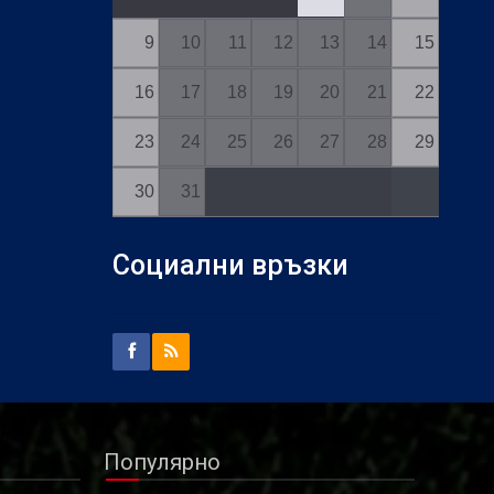
9
10
11
12
13
14
15
16
17
18
19
20
21
22
23
24
25
26
27
28
29
30
31
Социални връзки
Популярно