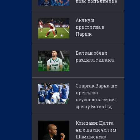
ново попълнение
Аклиуш
пристигна в
Париж
Балкан обяви
раздяла с двама
Спартак Варна ще
прекъсва
неуспешна серия
срещу Ботев Пд
Компани: Целта
ни е да спечелим
Шампионска