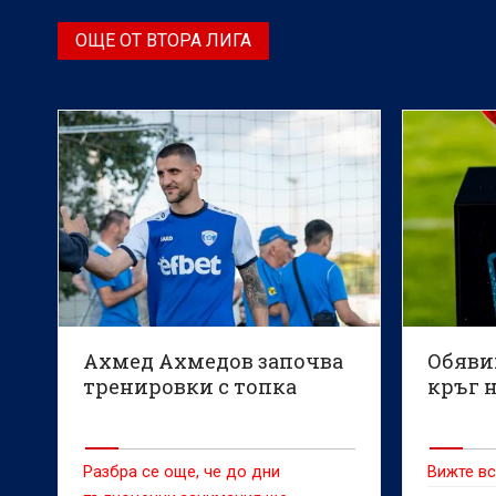
ОЩЕ ОТ ВТОРА ЛИГА
Ахмед Ахмедов започва
Обявих
тренировки с топка
кръг н
Разбра се още, че до дни
Вижте вс