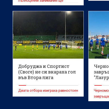
пълноценни занимания ще
поднови и Матео Петрашило
Добруджа и Спортист
Черно
(Своге) не си вкараха гол
завръ
във Втора лига
"Лазур
Берое
Двата отбора изиграха равностоен
Черномор
завръща
"Лазур" 
(Стара З