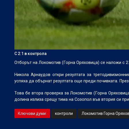
С 2:1 в контрола
Отборът на Локомотив (Горна Оряховица) се наложи с 2:
Никола Арнаудов откри резултата за третодивизионни
успяха да обърнат резултата още преди почивката. През
Това бе втора проверка за Локомотив (Горна Оряховица
долина излиза срещу тима на Созопол във втория си прия
Ключови думи:
контроли
Локомотив Горна Оряхо