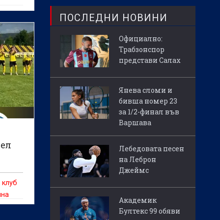
ПОСЛЕДНИ НОВИНИ
Официално:
Трабзонспор
представи Салах
Янева сломи и
бивша номер 23
за 1/2-финал във
Варшава
цел
Лебедовата песен
на Леброн
Джеймс
 клуб
чна
Академик
а лига
Бултекс 99 обяви
то на