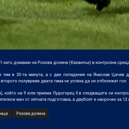
1 като домакин на Розова долина (Казанлък) в контролна среща
я тим в 30-та минута, а с две попадения на Янислав Цачев 
 второто полувреме двата тима не успяха да си отбележат гол.
), който на 9 юли приема Лудогорец ll в следващата си контро
телкси мач от лятната подготовка, а двубоят е насрочен за 12 
вица
Розова долина