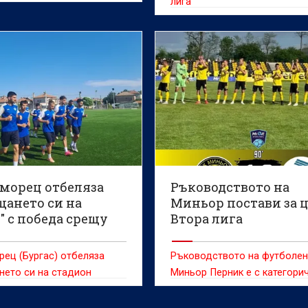
лига
морец отбеляза
Ръководството на
щането си на
Миньор постави за 
" с победа срещу
Втора лига
ец (Бургас) отбеляза
Ръководството на футболен
нето си на стадион
Миньор Перник е с категори
с победа с 1:0 срещу Берое
нагласа за влизане във Втор
агора) в мач от втория
догодина още преди начало