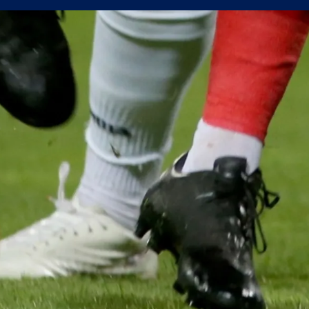
 продаде звездата си
джия