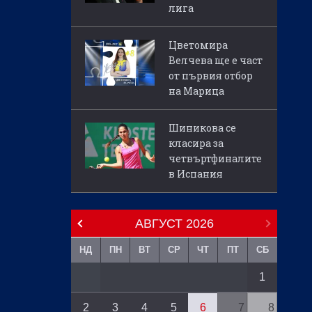
лига
Цветомира
Велчева ще е част
от първия отбор
на Марица
Шиникова се
класира за
четвъртфиналите
в Испания
АВГУСТ
2026
НД
ПН
ВТ
СР
ЧТ
ПТ
СБ
1
2
3
4
5
6
7
8