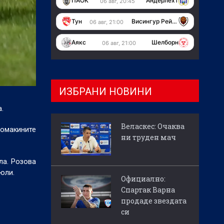
ПАОК
Андерлехт
06 авг, 20:45
Тун
Висингур Рейкявик
06 авг, 21:00
Аякс
Шелборн
06 авг, 21:00
ИЗБРАНИ НОВИНИ
.
Веласкес: Очаква
домакините
ни труден мач
ла. Розова
юли.
Официално:
Спартак Варна
продаде звездата
си