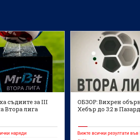
а съдиите за III
ОБЗОР: Вихрен обър
а Втора лига
Хебър до 3:2 в Паза
ички наряди
Вижте всички резултати във