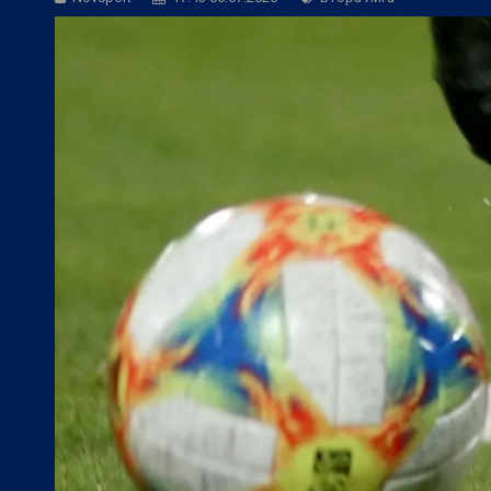
БГ Футбол:
Официално: Спартак Варна
БГ Футбол:
Левски се размина с гола