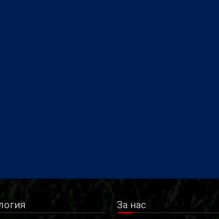
логия
За нас