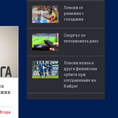
Левски се
размина с
голаджия
Спортът по
телевизията днес
Левски влиза в
друга финансова
орбита при
отстраняване на
на
Кайрат
рджик
 Втора