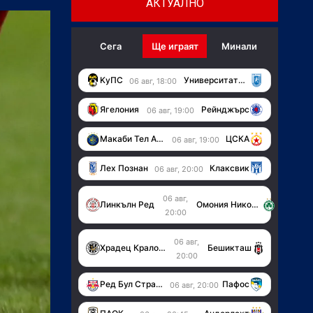
АКТУАЛНО
Сега
Ще играят
Минали
KуПС
Университатя (Крайова)
06 авг, 18:00
Ягелония
Рейнджърс
06 авг, 19:00
Макаби Тел Авив
ЦСКА
06 авг, 19:00
Лех Познан
Клаксвик
06 авг, 20:00
06 авг,
Линкълн Ред
Омония Никозия
20:00
06 авг,
Храдец Кралове
Бешикташ
20:00
Ред Бул Страсбург
Пафос
06 авг, 20:00