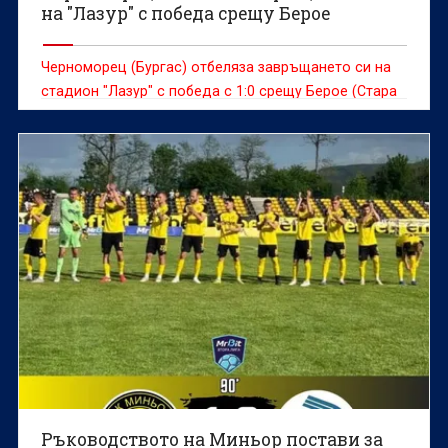
на "Лазур" с победа срещу Берое
Черноморец (Бургас) отбеляза завръщането си на
стадион "Лазур" с победа с 1:0 срещу Берое (Стара
Загора) в мач от втория кръг на българската
футболна Втора лига.
Ръководството на Миньор постави за