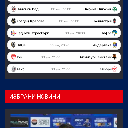
Линкълн Ред
Омония Никозия
06 авг, 20:00
Храдец Кралове
Бешикташ
06 авг, 20:00
Ред Бул Страсбург
Пафос
06 авг, 20:00
ПАОК
Андерлехт
06 авг, 20:45
Тун
Висингур Рейкявик
06 авг, 21:00
Аякс
Шелборн
06 авг, 21:00
ИЗБРАНИ НОВИНИ