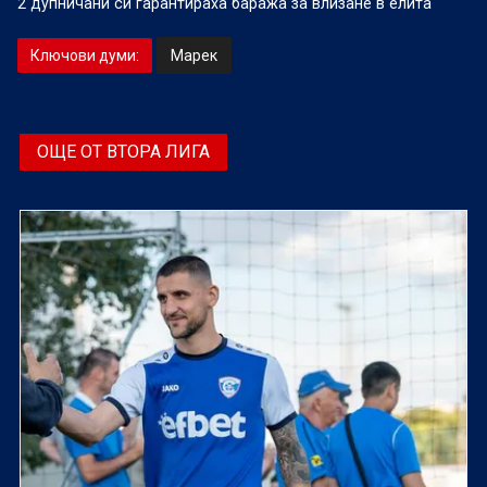
2 дупничани си гарантираха баража за влизане в елита
Ключови думи:
Марек
ОЩЕ ОТ ВТОРА ЛИГА