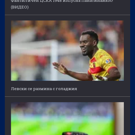
Фантастичен ЦСКА 1948 изпусна Панатинайкос!
(ВИДЕО)
Левски се размина с голаджия