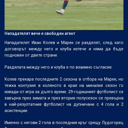
Нападателят вече е свободен агент
Нападателят Иван Колев и Марек се разделят, след като
договорът между него и клуба изтече и няма да бъде
подновен от двете страни.
Раздялата между него и клуба е по взаимно съгласие.
Колев прекара последните 2 сезона в отбора на Марек, но
тежка контузия в коляното в края на миналия сезон го
извади от игра за дълго време. 29-годишният футболист се
завърна през зимата и през втория полусезон се превърна
в най-резултатния футболист на дупничани с 4 гола и 2
асистенции.
Именно с негови 2 гола в последния кръг срещу Лудогорец