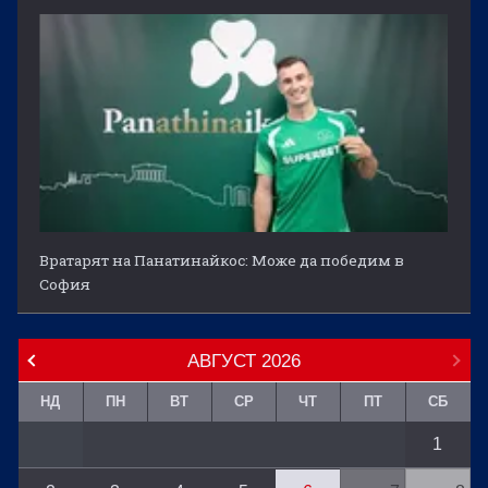
Вратарят на Панатинайкос: Може да победим в
София
АВГУСТ
2026
НД
ПН
ВТ
СР
ЧТ
ПТ
СБ
1