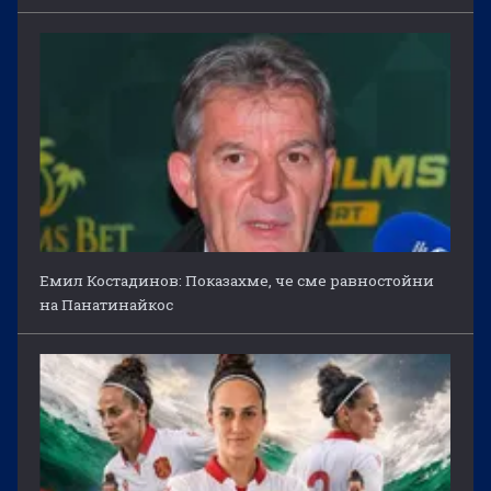
Емил Костадинов: Показахме, че сме равностойни
на Панатинайкос