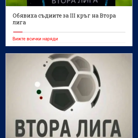
Обявиха съдиите за III кръг на Втора
лига
Вижте всички наряди