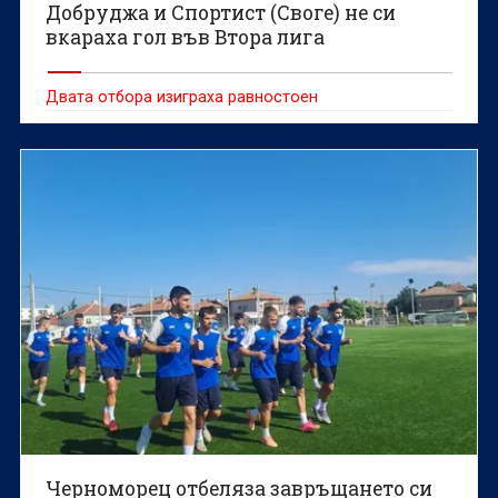
Добруджа и Спортист (Своге) не си
вкараха гол във Втора лига
Двата отбора изиграха равностоен
Черноморец отбеляза завръщането си