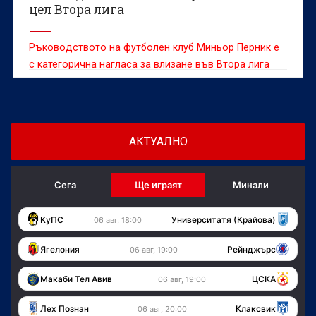
цел Втора лига
Ръководството на футболен клуб Миньор Перник е
с категорична нагласа за влизане във Втора лига
догодина още преди началото на новия сезон.
АКТУАЛНО
Сега
Ще играят
Минали
KуПС
Университатя (Крайова)
06 авг, 18:00
Ягелония
Рейнджърс
06 авг, 19:00
Макаби Тел Авив
ЦСКА
06 авг, 19:00
Лех Познан
Клаксвик
06 авг, 20:00