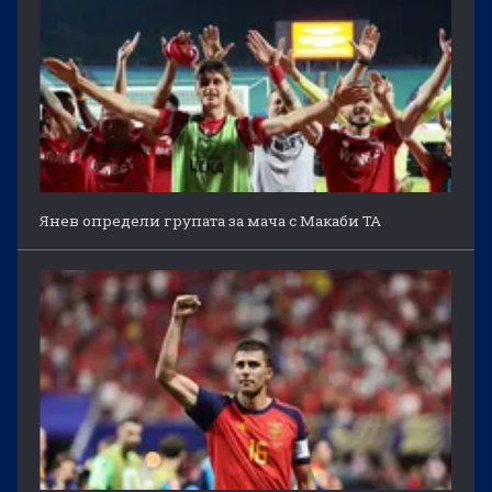
Янев определи групата за мача с Макаби ТА