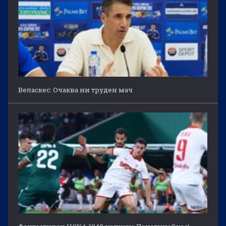
Веласкес: Очаква ни труден мач