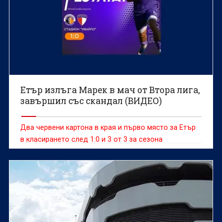
Етър излъга Марек в мач от Втора лига,
завършил със скандал (ВИДЕО)
Два червени картона в края и първо място за Етър
в класирането след 1:0 и 3 от 3 за сезона