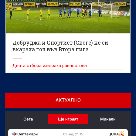
Добруджа и Спортист (Своге) не си
вкараха гол във Втора лига
Двата отбора изиграха равностоен
АКТУАЛНО
Сега
Ще играят
Минали
Септември
ЦСКА
09 авг, 21:15