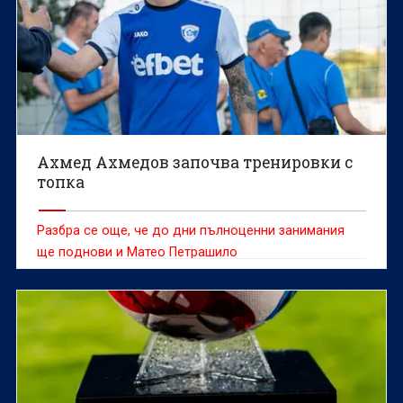
Ахмед Ахмедов започва тренировки с
топка
Разбра се още, че до дни пълноценни занимания
ще поднови и Матео Петрашило