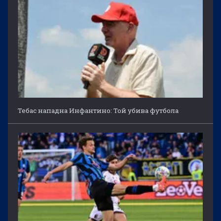
Тебас нападна Инфантино: Той убива футбола