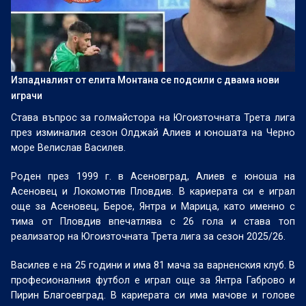
Изпадналият от елита Монтана се подсили с двама нови
играчи
Става въпрос за голмайстора на Югоизточната Трета лига
през изминалия сезон Олджай Алиев и юношата на Черно
море Велислав Василев.
Роден през 1999 г. в Асеновград, Алиев е юноша на
Асеновец и Локомотив Пловдив. В кариерата си е играл
още за Асеновец, Берое, Янтра и Марица, като именно с
тима от Пловдив впечатлява с 26 гола и става топ
реализатор на Югоизточната Трета лига за сезон 2025/26.
Василев е на 25 години и има 81 мача за варненския клуб. В
професионалния футбол е играл още за Янтра Габрово и
Пирин Благоевград. В кариерата си има мачове и голове