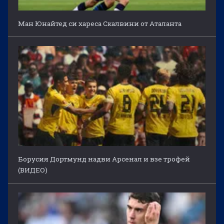
Ман Юнайтед си хареса Скалвини от Аталанта
Борусия Дортмунд надви Арсенал и взе трофей
(ВИДЕО)