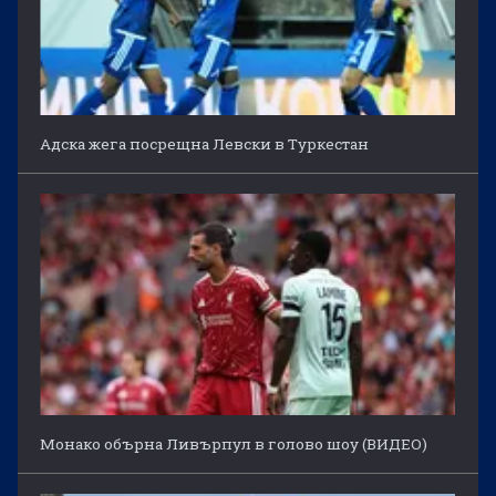
Адска жега посрещна Левски в Туркестан
Монако обърна Ливърпул в голово шоу (ВИДЕО)