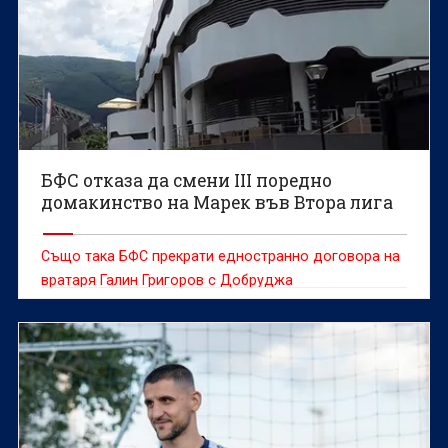
БФС отказа да смени III поредно
домакинство на Марек във Втора лига
Също така БФС прекрати едностранно договора на
вратаря Галин Григоров с Добруджа