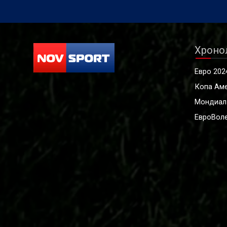
Хроно
Евро 202
Копа Ам
Мондиал
ЕвроВоле