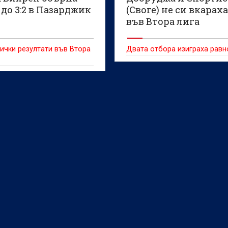
до 3:2 в Пазарджик
(Своге) не си вкараха
във Втора лига
ички резултати във Втора
Двата отбора изиграха рав