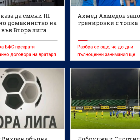
каза да смени III
Ахмед Ахмедов зап
но домакинство на
тренировки с топка
 във Втора лига
ка БФС прекрати
Разбра се още, че до дни
нно договора на вратаря
пълноценни занимания ще
ригоров с Добруджа
поднови и Матео Петрашило
: Вихрен обърна
Добруджа и Спортис