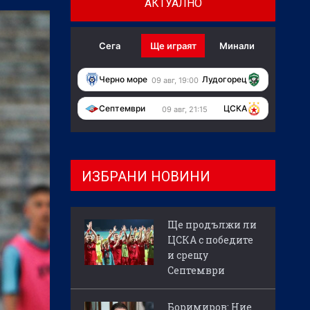
АКТУАЛНО
Сега
Ще играят
Минали
Черно море
Лудогорец
09 авг, 19:00
Септември
ЦСКА
09 авг, 21:15
ИЗБРАНИ НОВИНИ
Ще продължи ли
ЦСКА с победите
и срещу
Септември
Боримиров: Ние