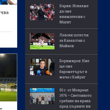
Карик: Искахме
да сме
очва
внимателни с
Маунт
Левски потегли
за Казахстан с
Майкон
Боримиров: Ние
ще сме
барометърът в
мача с Кайрат
50 г. от Монреал
1976 – Световното
гребане на крака
пред първите ни
т