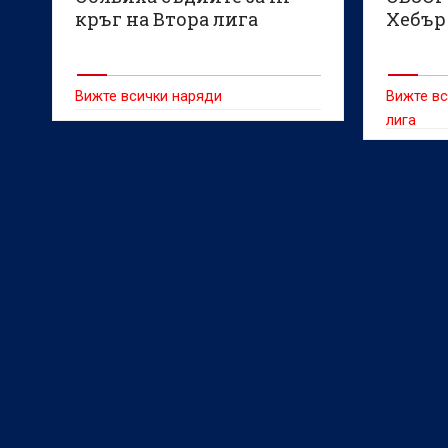
кръг на Втора лига
Хебър 
Вижте всички наряди
Вижте вс
лига