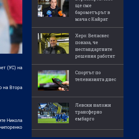
ще сме
барометърът в
мача с Кайрат
Херо: Веласкес
показа, че
нестандартните
решения работят
ет (УС) на
Спортът по
телевизията днес
о на Втора
Левски наложи
трансферно
ембарго
ите Никола
ечипоренко