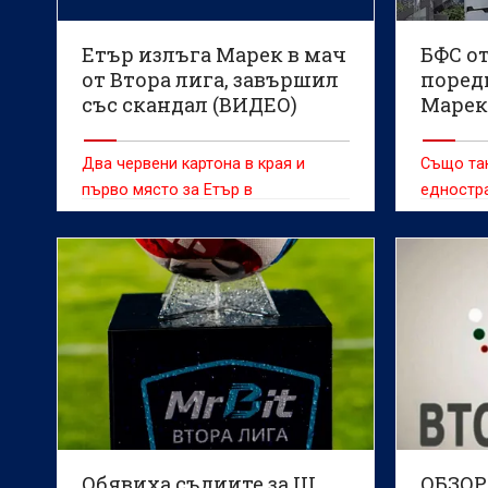
Етър излъга Марек в мач
БФС от
от Втора лига, завършил
поред
със скандал (ВИДЕО)
Марек
Два червени картона в края и
Също та
първо място за Етър в
едностра
класирането след 1:0 и 3 от 3 за
Галин Г
сезона
Обявиха съдиите за III
ОБЗОР