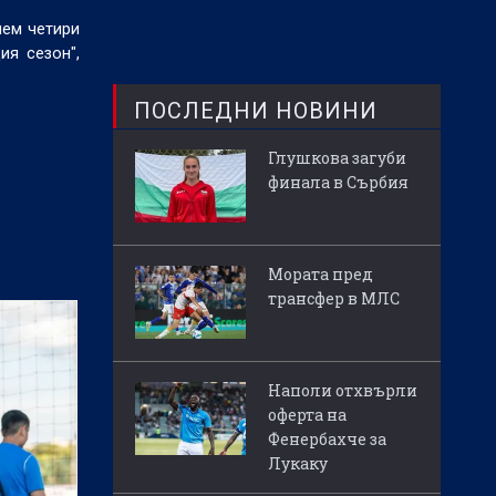
чем четири
ия сезон",
ПОСЛЕДНИ НОВИНИ
Глушкова загуби
финала в Сърбия
Мората пред
трансфер в МЛС
Наполи отхвърли
оферта на
Фенербахче за
Лукаку