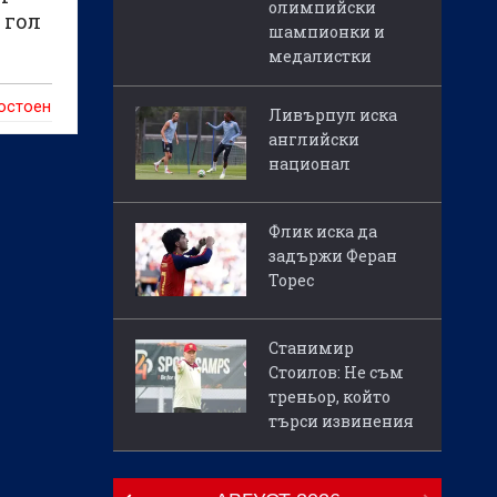
олимпийски
 гол
шампионки и
медалистки
ностоен
Ливърпул иска
английски
национал
Флик иска да
задържи Феран
Торес
Станимир
Стоилов: Не съм
треньор, който
търси извинения