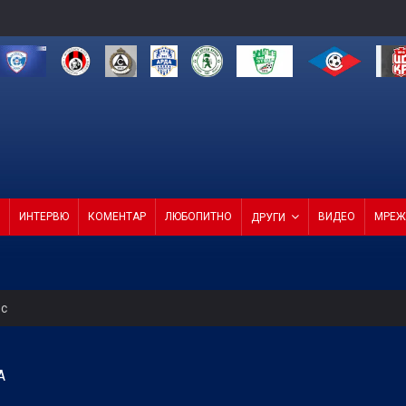
ИНТЕРВЮ
КОМЕНТАР
ЛЮБОПИТНО
ВИДЕО
МРЕЖ
ДРУГИ
ес
о ембарго
А
бедите и срещу Септември