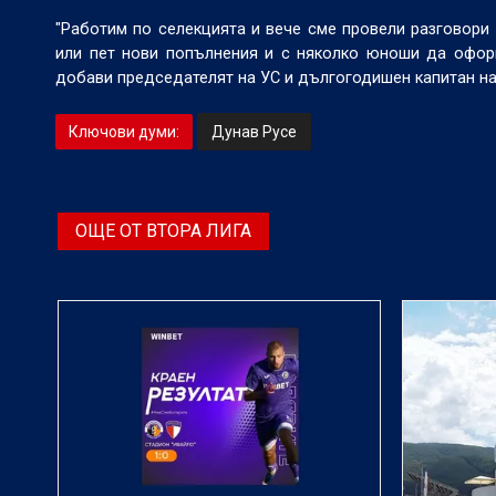
"Работим по селекцията и вече сме провели разговори 
или пет нови попълнения и с няколко юноши да оформ
добави председателят на УС и дългогодишен капитан н
Ключови думи:
Дунав Русе
ОЩЕ ОТ ВТОРА ЛИГА