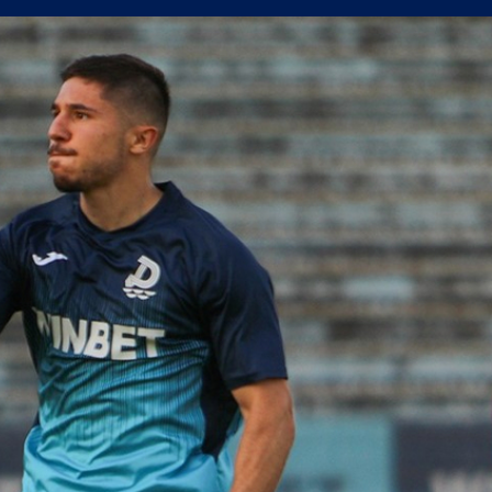
рометърът в мача с Кайрат
 нестандартните решения работят