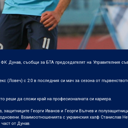
 ФК Дунав, съобщи за БТА председателят на Управителния съв
кс (Ловеч) с 2:0 в последния си мач за сезона от първенствот
йто реши да сложи край на професионалната си кариера.
, защитниците Георги Иванов и Георги Вълчев и полузащитниц
 подновени. Взаимоотношенията с украинския халф Станислав Н
 част от Дунав.