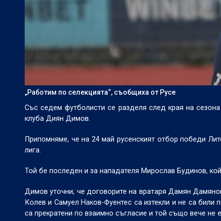
„Работим по селекцията“, съобщиха от Русе
Със седем футболисти се разделя след края на сезона
клуба Диян Димов.
Припомняме, че на 24 май русенският отбор победи Лите
лига.
Той бе последен и за нападателя Мирослав Будинов, ко
Димов уточни, че договорите на вратаря Дамян Дамянов
Колев и Самуел Наков-Фуентес са изтекли и не са били
са прекратени по взаимно съгласие и той също вече не е