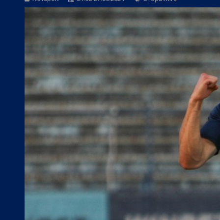
БГ Футбол:
Боримиров: Ние ще сме ба
БГ Футбол:
Херо: Веласкес показа, че