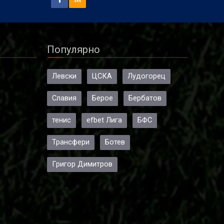
Популярно
Левски
ЦСКА
Лудогорец
Славия
Берое
Бербатов
тенис
efbet Лига
БФС
Трансфери
Ботев
Григор Димитров