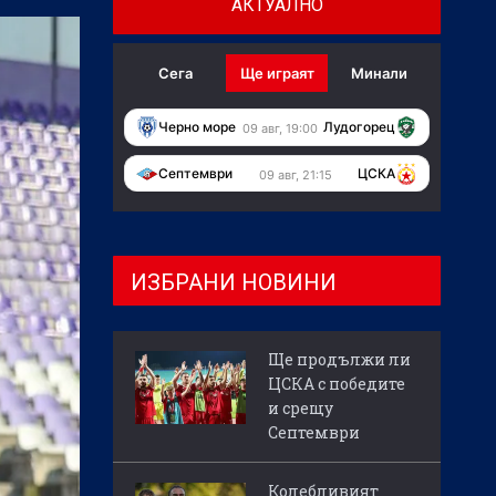
АКТУАЛНО
Сега
Ще играят
Минали
Черно море
Лудогорец
09 авг, 19:00
Септември
ЦСКА
09 авг, 21:15
ИЗБРАНИ НОВИНИ
Ще продължи ли
ЦСКА с победите
и срещу
Септември
Колебливият