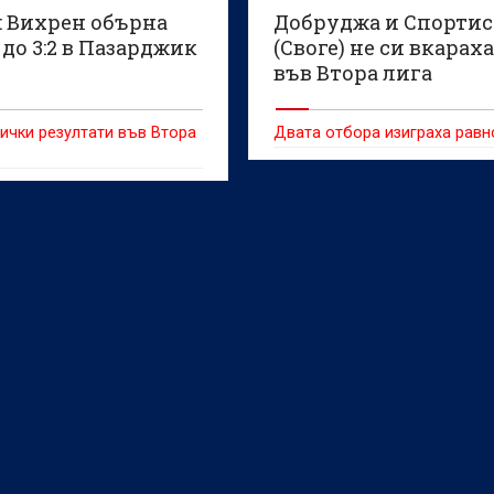
: Вихрен обърна
Добруджа и Спортис
до 3:2 в Пазарджик
(Своге) не си вкараха
във Втора лига
ички резултати във Втора
Двата отбора изиграха рав