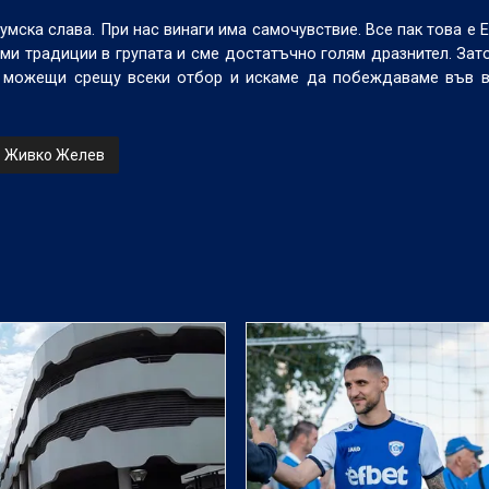
мска слава. При нас винаги има самочувствие. Все пак това е Е
еми традиции в групата и сме достатъчно голям дразнител. Зат
и можещи срещу всеки отбор и искаме да побеждаваме във в
Живко Желев