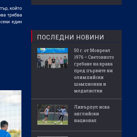
тър, който
ова трябва
секи един
ПОСЛЕДНИ НОВИНИ
50 г. от Монреал
1976 – Световното
гребане на крака
пред първите ни
олимпийски
шампионки и
медалистки
Ливърпул иска
английски
национал