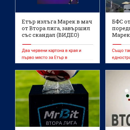
Етър излъга Марек в мач
БФС от
от Втора лига, завършил
поред
със скандал (ВИДЕО)
Марек
Два червени картона в края и
Също та
първо място за Етър в
едностра
класирането след 1:0 и 3 от 3 за
Галин Г
сезона