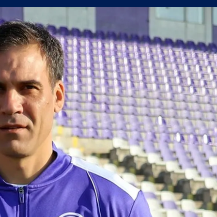
т Черно море приема Лудогорец на "Тича"
 нестандартните решения работят