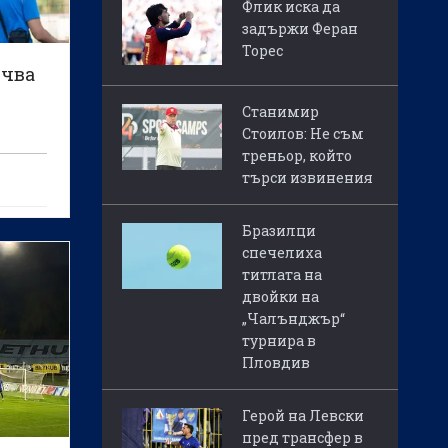
Флик иска да
задържи Феран
Торес
очва
Станимир
Стоилов: Не съм
треньор, който
търси извинения
Бразилци
спечелиха
титлата на
двойки на
„Чалънджър“
турнира в
Пловдив
Герой на Левски
пред трансфер в