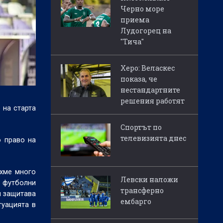
Черно море
приема
Лудогорец на
"Тича"
Херо: Веласкес
показа, че
нестандартните
решения работят
 на старта
Спортът по
телевизията днес
о право на
ахме много
Левски наложи
с футболни
трансферно
и защитава
ембарго
туацията в