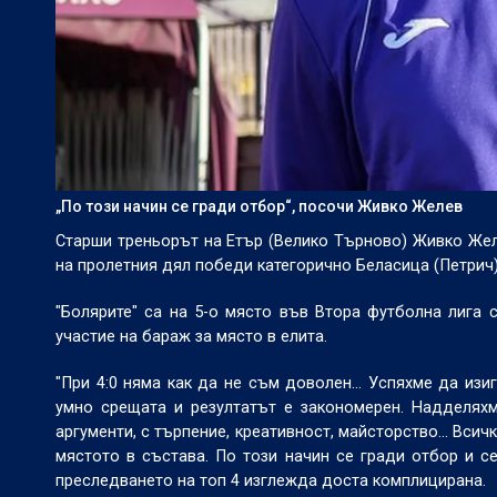
„По този начин се гради отбор“, посочи Живко Желев
Старши треньорът на Етър (Велико Търново) Живко Желе
на пролетния дял победи категорично Беласица (Петрич) 
"Болярите" са на 5-о място във Втора футболна лига с
участие на бараж за място в елита.
"При 4:0 няма как да не съм доволен… Успяхме да изиг
умно срещата и резултатът е закономерен. Надделяхм
аргументи, с търпение, креативност, майсторство… Всичк
мястото в състава. По този начин се гради отбор и се
преследването на топ 4 изглежда доста комплицирана.