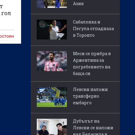
Азия
т
 гол
Сабаленка и
Пегула отпаднаха
в Торонто
ностоен
Меси се прибра в
Аржентина за
погребението на
баща си
Левски наложи
трансферно
ембарго
Дубълът на
Левски се наложи
над Беласица в