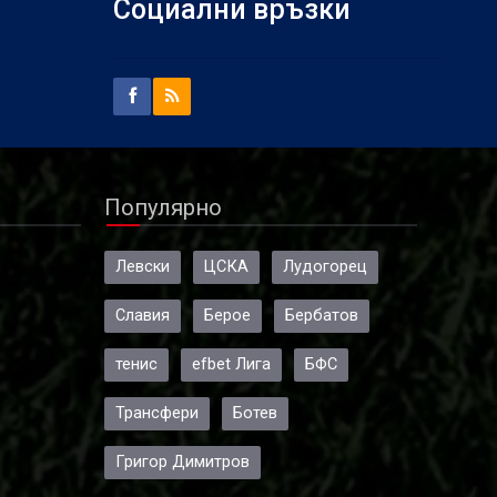
Социални връзки
Популярно
Левски
ЦСКА
Лудогорец
Славия
Берое
Бербатов
тенис
efbet Лига
БФС
Трансфери
Ботев
Григор Димитров