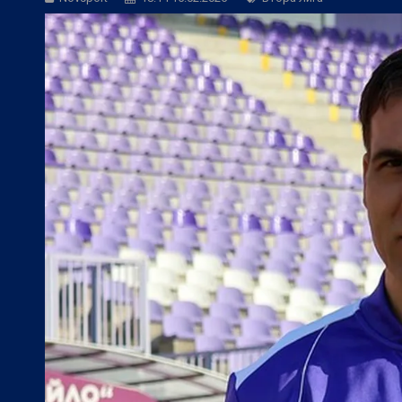
Betvam на световно ниво:
Колебливия
БГ Футбол:
Херо: Веласкес показа, че