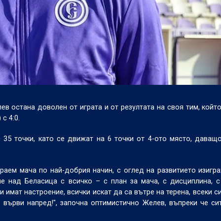
в остана доволен от играта и от резултата на своя тим, който
с 4:0.
 35 точки, като се движат на 6 точки от 4-ото място, даващ
раем мача по най-добрия начин, с оглед на развитието изигр
е над Беласица с всичко – с план за мача, с дисциплина, 
и имат настроение, всички искат да са вътре на терена, всеки с
 върви напред!", започна оптимистично Желев, въпреки че си