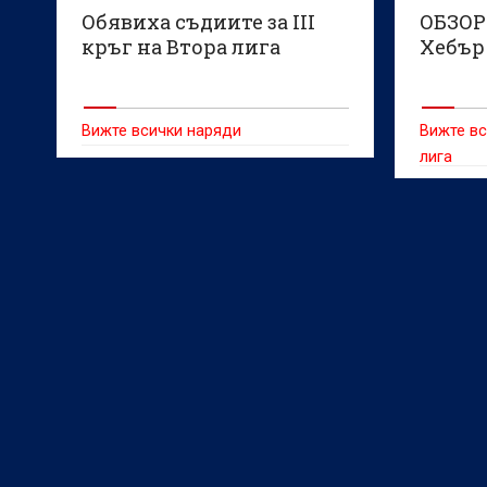
Обявиха съдиите за III
ОБЗОР
кръг на Втора лига
Хебър 
Вижте всички наряди
Вижте вс
лига