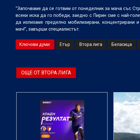
"Започваме да се готвим от понеделник за мача със Стру
всеки иска да го победи, заедно с Пирин сме с най-гол
да излизаме пределно мобилизирани, концентрирани 
мач!", завърши специалистът.
Ключови думи:
Етър
Втора лига
Беласица
ОЩЕ ОТ ВТОРА ЛИГА