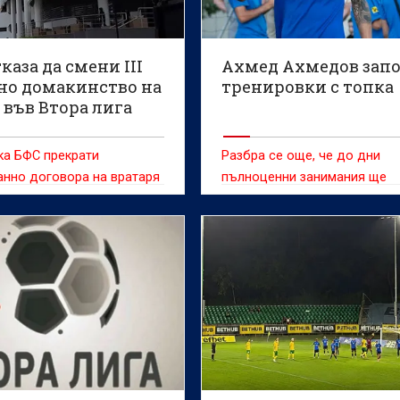
каза да смени III
Ахмед Ахмедов зап
но домакинство на
тренировки с топка
 във Втора лига
ка БФС прекрати
Разбра се още, че до дни
нно договора на вратаря
пълноценни занимания ще
ригоров с Добруджа
поднови и Матео Петрашило