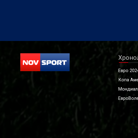
Хроно
Евро 202
Копа Ам
Мондиал
ЕвроВоле