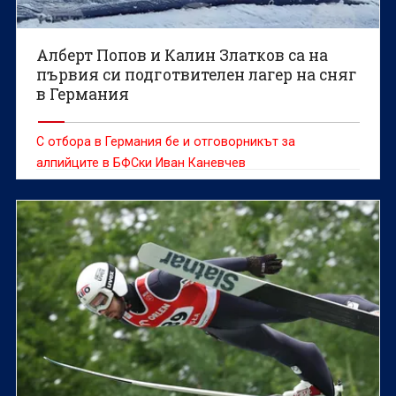
Алберт Попов и Калин Златков са на
първия си подготвителен лагер на сняг
в Германия
С отбора в Германия бе и отговорникът за
алпийците в БФСки Иван Каневчев