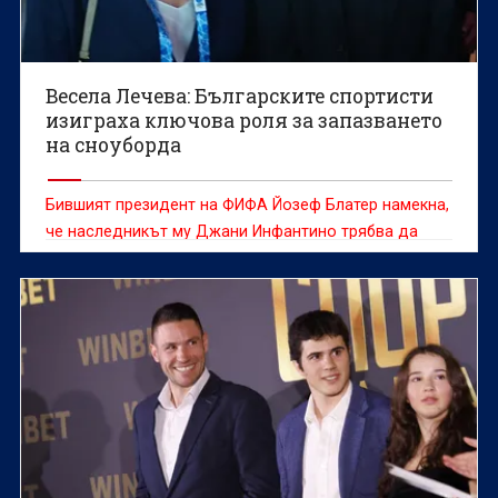
Весела Лечева: Българските спортисти
изиграха ключова роля за запазването
на сноуборда
Бившият президент на ФИФА Йозеф Блатер намекна,
че наследникът му Джани Инфантино трябва да
напусне поста си след случая с Фоларин Балогун на
Мондиал 2026.