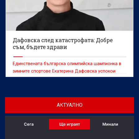
Дафовска след катастрофата: Добре
съм, бъдете здрави
Единствената българска олимпийска шампионка в
зимните спортове Екатерина Дафовска успокои
фенове и приятели след претърпяната катастрофа.
АКТУАЛНО
Сега
Ще играят
Минали