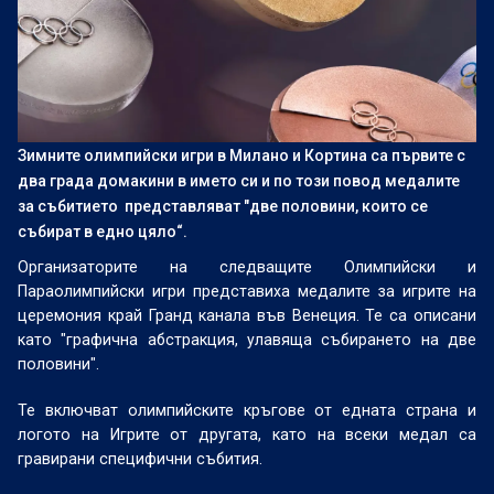
Зимните олимпийски игри в Милано и Кортина са първите с
два града домакини в името си и по този повод медалите
за събитието представляват "две половини, които се
събират в едно цяло“.
Организаторите на следващите Олимпийски и
Параолимпийски игри представиха медалите за игрите на
церемония край Гранд канала във Венеция. Те са описани
като "графична абстракция, улавяща събирането на две
половини".
Те включват олимпийските кръгове от едната страна и
логото на Игрите от другата, като на всеки медал са
гравирани специфични събития.