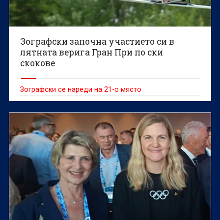
Зографски започна участието си в
лятната верига Гран При по ски
скокове
Зографски се нареди на 21-о място