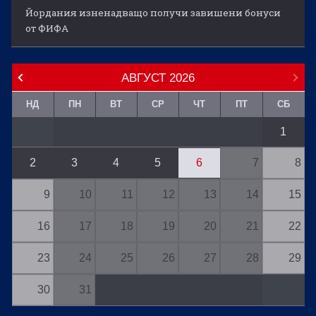
Йордания изненадващо получи завишени бонуси
от ФИФА
АВГУСТ
2026
НД
ПН
ВТ
СР
ЧТ
ПТ
СБ
1
2
3
4
5
6
7
8
9
10
11
12
13
14
15
16
17
18
19
20
21
22
23
24
25
26
27
28
29
30
31