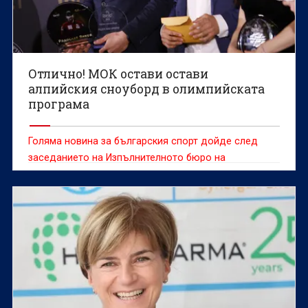
Отлично! МОК остави остави
алпийския сноуборд в олимпийската
програма
Голяма новина за българския спорт дойде след
заседанието на Изпълнителното бюро на
Международния олимпийски комитет (МОК)