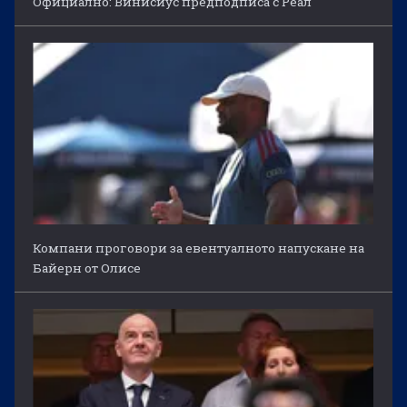
Официално: Винисиус предподписа с Реал
Компани проговори за евентуалното напускане на
Байерн от Олисе