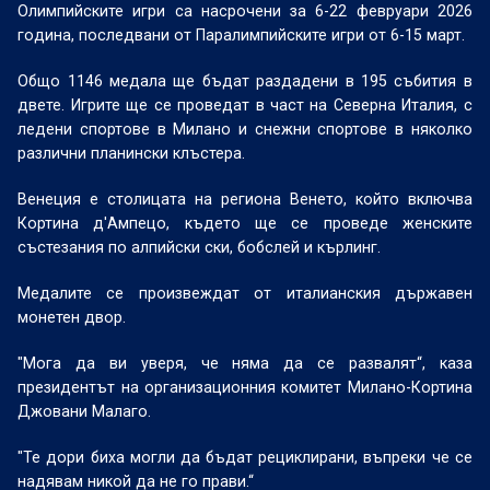
Олимпийските игри са насрочени за 6-22 февруари 2026
година, последвани от Паралимпийските игри от 6-15 март.
Общо 1146 медала ще бъдат раздадени в 195 събития в
двете. Игрите ще се проведат в част на Северна Италия, с
ледени спортове в Милано и снежни спортове в няколко
различни планински клъстера.
Венеция е столицата на региона Венето, който включва
Кортина д'Ампецо, където ще се проведе женските
състезания по алпийски ски, бобслей и кърлинг.
Медалите се произвеждат от италианския държавен
монетен двор.
"Мога да ви уверя, че няма да се развалят“, каза
президентът на организационния комитет Милано-Кортина
Джовани Малаго.
"Те дори биха могли да бъдат рециклирани, въпреки че се
надявам никой да не го прави.“