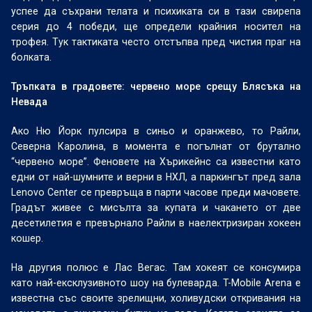
успее да съхрани телата и психиката си в тази свирепа
серия до 4 победи, ще определи крайния носител на
трофея. Тук тактиката често отстъпва пред чистия праг на
болката.
Тръпката в градовете: червено море срещу Блясъка на
Невада
Ако Ню Йорк пулсира в синьо и оранжево, то Райли,
Северна Каролина, в момента е погълнат от брутално
“червено море”. Феновете на Хърикейнс са известни като
едни от най-шумните и верни в НХЛ, а паркингът пред зала
Lenovo Center се превръща в парти часове преди мачовете.
Градът живее с мисълта за купата и чакането от две
десетилетия е превърнало Райли в наелектризиран хокеен
кошер.
На другия полюс е Лас Вегас. Там хокеят се консумира
като най-ексклузивното шоу на булеварда. T-Mobile Arena е
известна със своите зрелищни, холивудски откривания на