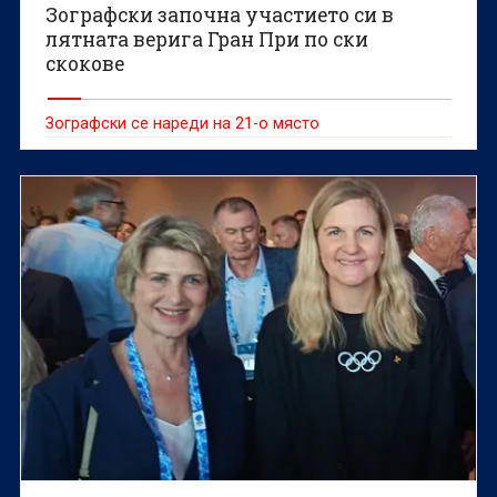
Зографски започна участието си в
лятната верига Гран При по ски
скокове
Зографски се нареди на 21-о място