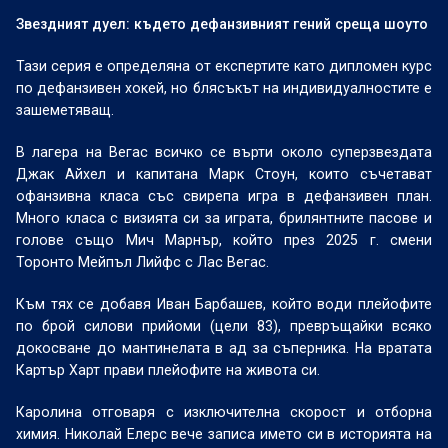
Звездният дуел: където дефанзивният гений среща шоуто
Тази серия е определяна от експертите като дипломен курс
по дефанзивен хокей, но блясъкът на индивидуалностите е
зашеметяващ.
В лагера на Вегас всичко се върти около суперзвездата
Джак Айхел и капитана Марк Стоун, които съчетават
офанзивна класа със свирепа игра в дефанзивен план.
Много класа с визията си за играта, брилянтните пасове и
голове също Мич Марнър, който през 2025 г. смени
Торонто Мейпъл Лийфс с Лас Вегас.
Към тях се добавя Иван Барбашев, който води плейофите
по брой силови прийоми (цели 83), превръщайки всяко
докосване до мантинелата в ад за съперника. На вратата
Картър Харт прави плейофите на живота си.
Каролина отговаря с изключителна скорост и отборна
химия. Николай Елерс вече записа името си в историята на