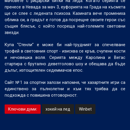
мачовете с рицарски битки на леда. Когато серията се
пренесе в Невада за мач 3, еуфорията на Града на късмета
ще се слее с ледената психоза. Казината вече промениха
облика си, а градът е готов да посрещне своите герои със
същия блясък, с който посреща най-големите световни
звезди.
Купа “Стенли” е може би най-трудният за спечелване
трофей в световния спорт - изисква се кръв, счупени кости
и нечовешка воля. Серията между Каролина и Вегас
стартира с брутално деветголово шоу и обещава да бъде
дълъг, изтощителен седеммачов епос.
Сайт №1 за спортни залози напомня, че хазартните игри са
единствено за пълнолетни и към тях трябва да се
подхожда с повишена отговорност.
Ключови думи:
хокей на лед
Winbet