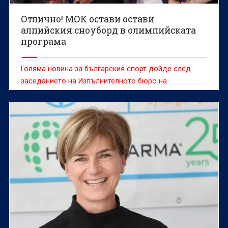
Отлично! МОК остави остави
алпийския сноуборд в олимпийската
програма
Голяма новина за българския спорт дойде след
заседанието на Изпълнителното бюро на
Международния олимпийски комитет (МОК)