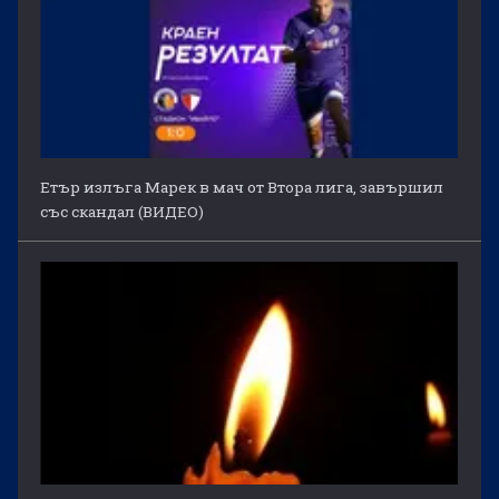
Етър излъга Марек в мач от Втора лига, завършил
със скандал (ВИДЕО)