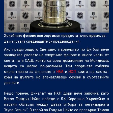
Хокейните фенове все още имат предостатъчно време, за
да направят следващите си предвиждания
Ако предстоящото Световно първенство по футбол вече
завладява умовете на спортните фенове в много части от
света, то в САЩ, които са сред домакините на Мондиала,
нещата са малко по-различни. Там спортната публика
мисли главно за финалите в
НБА
и
НХЛ
, които ще сложат
край на дългите, но впечатляващи сезони в съответните
две лиги.
Нещо повече, финалът на НХЛ дори вече започна, като
Вегас Голдън Найтс победи с 5:4 Каролина Хърикейнс в
първия сблъсък между двата отбора за легендарната
“Купа Стенли”. В герой за Голдън Найтс се превърна Томаш