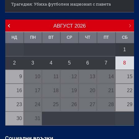
Трагедия: Убиха футболен национал с павета
АВГУСТ
2026
НД
ПН
ВТ
СР
ЧТ
ПТ
СБ
1
2
3
4
5
6
7
8
9
10
11
12
13
14
15
16
17
18
19
20
21
22
23
24
25
26
27
28
29
30
31
Социални връзки