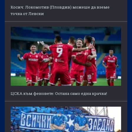
Косич: Локомотив (Пловдив) можеше да вземе
точка от Левски
ЦСКА към феновете: Остана само една крачка!