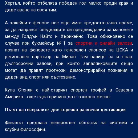
Хертъл, който отбеляза победен гол малко преди края и
даде аванс на своя тим.
А хокейните фенове все още имат предостатъчно време,
за да направят следващите си предвиждания за мачовете
между Голдън Найтс и Хърикейнс. Това обикновено се
случва при букмейкър №1 за
спортни и онлайн залози
,
познат на феновете като генерален спонсор на ЦСКА и
регионален партньор на Милан. Там налице са и т.нар.
дългосрочни залози, при които запалянковците също
могат да правят прогнози, демонстрирайки познания в
даден вид спорт или състезание.
Купа Стенли е най-старият спортен трофей в Северна
Америка - още една причина да е толкова желан.
Пътят на генералите: две коренно различни дестинации
Финалът предлага невероятен сблъсък на системи и
клубни философии.