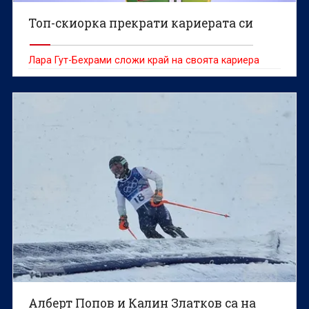
Топ-скиорка прекрати кариерата си
Лара Гут-Бехрами сложи край на своята кариера
Алберт Попов и Калин Златков са на