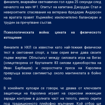
финалите, вкарвайки светкавичен гол едва 25 секунди след
началото на мач №1. Опитът на капитана Джордан Стал и
невероятните спасявания на ветерана Фредерик Андерсен
на вратата правят Хърикейнс изключително балансиран и
труден за пречупване състав.
Психологическата война: цената на физическото
изтощение
Финалите в НХЛ са известни като най-тежкия физически
тест в световния спорт, а тази серия вече дава своите
първи жертви. Сблъсъкът между силовата игра на Вегас
(олицетворена от бруталните 83 силови единоборства на
Иван Барбашев) и скоростната преса на Каролина
превръща всеки сантиметър около мантинелата в бойно
поле.
В хокейните кулоари се говори, че двама от ключовите
защитници на Каролина играят на сериозни инжекции
заради контузии в долната част на тялото, умело скрити
под традиционното плейофно мълчание. Кой отбор ще