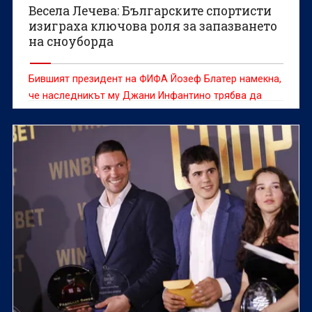
Весела Лечева: Българските спортисти
изиграха ключова роля за запазването
на сноуборда
Бившият президент на ФИФА Йозеф Блатер намекна,
че наследникът му Джани Инфантино трябва да
напусне поста си след случая с Фоларин Балогун на
Мондиал 2026.