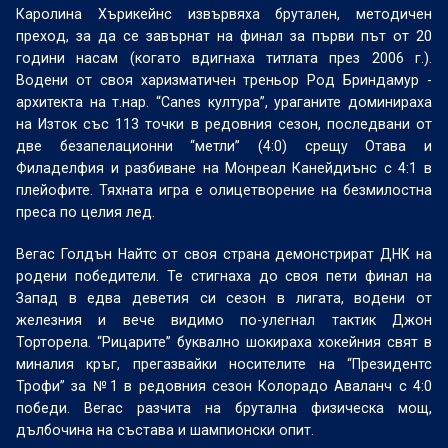
Каролина Хърикейнс извървяха брутален, методичен
преход, за да се завърнат на финал за първи път от 20
години насам (когато вдигнаха титлата през 2006 г.).
Водени от своя харизматичен треньор Род Бриндамур -
архитекта на т.нар. “Canes култура”, ураганите доминираха
на Изток със 113 точки в редовния сезон, последвани от
две безапелационни “метли” (4:0) срещу Отава и
Филаделфия и разбиване на Монреал Канейдиънс с 4:1 в
плейофите. Тяхната игра е олицетворение на безмилостна
преса по целия лед.
Вегас Голдън Найтс от своя страна демонстрират ДНК на
родени победители. Те стигнаха до своя пети финал на
Запад в едва деветия си сезон в лигата, водени от
железния и вече видимо по-улегнал тактик Джон
Торторела. “Рицарите” буквално шокираха хокейния свят в
миналия кръг, прегазвайки носителите на “Президентс
Трофи” за №1 в редовния сезон Колорадо Аваланч с 4:0
победи. Вегас разчита на брутална физическа мощ,
дълбочина на състава и шампионски опит.