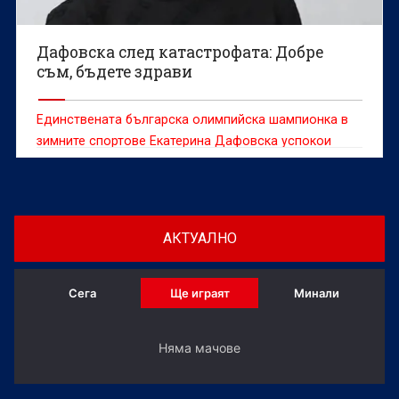
Дафовска след катастрофата: Добре
съм, бъдете здрави
Единствената българска олимпийска шампионка в
зимните спортове Екатерина Дафовска успокои
фенове и приятели след претърпяната катастрофа.
АКТУАЛНО
Сега
Ще играят
Минали
Няма мачове