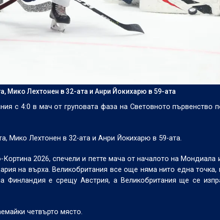
а, Мико Лехтонен в 32-ата и Анри Йокихарю в 59-ата
я с 4:0 в мач от груповата фаза на Световното първенство п
та, Мико Лехтонен в 32-ата и Анри Йокихарю в 59-ата.
Кортина 2026, спечели и петте мача от началото на Мондиала и
цария на върха. Великобритания все още няма нито една точка,
на Финландия е срещу Австрия, а Великобритания ще се изп
заемайки четвърто място.