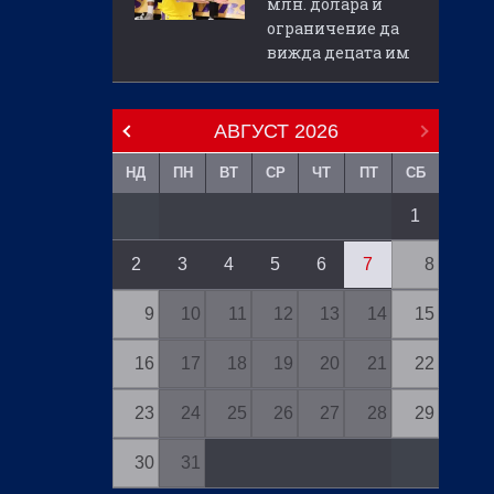
млн. долара и
ограничение да
вижда децата им
АВГУСТ
2026
НД
ПН
ВТ
СР
ЧТ
ПТ
СБ
1
2
3
4
5
6
7
8
9
10
11
12
13
14
15
16
17
18
19
20
21
22
23
24
25
26
27
28
29
30
31