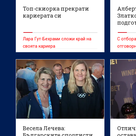
Топ-скиорка прекрати
Албер
кариерата си
Златко
подго
сняг 
Лара Гут-Бехрами сложи край на
С отбора
своята кариера
отговорн
БФСки И
Весела Лечева:
Отлич
Българските спортисти
остав