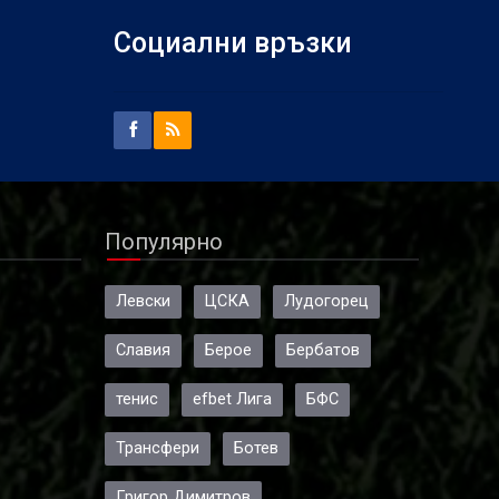
Социални връзки
Популярно
Левски
ЦСКА
Лудогорец
Славия
Берое
Бербатов
тенис
efbet Лига
БФС
Трансфери
Ботев
Григор Димитров