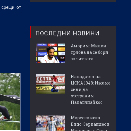
и срещи от
ПОСЛЕДНИ НОВИНИ
Аморим: Милан
трябва да се бори
за титлата
Нападател на
ЦСКА 1948: Имаме
сили да
отстраним
Панатинайкос
Мареска иска
Енцо Фернандес в
Манчестър Сити