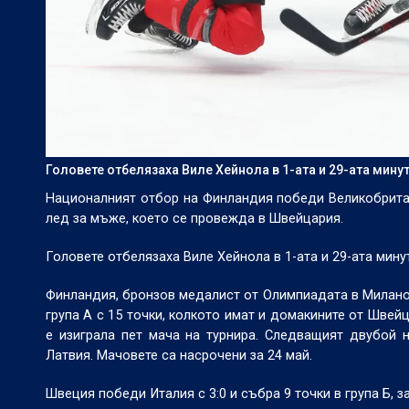
Головете отбелязаха Виле Хейнола в 1-ата и 29-ата минут
Националният отбор на Финландия победи Великобритани
лед за мъже, което се провежда в Швейцария.
Головете отбелязаха Виле Хейнола в 1-ата и 29-ата мину
Финландия, бронзов медалист от Олимпиадата в Милано-
група А с 15 точки, колкото имат и домакините от Швей
е изиграла пет мача на турнира. Следващият двубой 
Латвия. Мачовете са насрочени за 24 май.
Швеция победи Италия с 3:0 и събра 9 точки в група Б, 