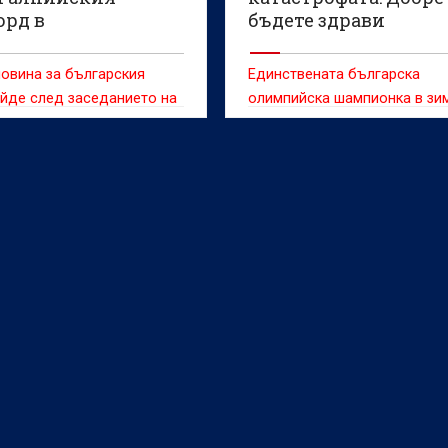
орд в
бъдете здрави
ийската програма
овина за българския
Единствената българска
йде след заседанието на
олимпийска шампионка в зи
телното бюро на
спортове Екатерина Дафовс
родния олимпийски
успокои фенове и приятели 
(МОК)
претърпяната катастрофа.