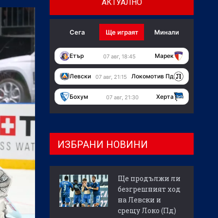
АКТУАЛНО
Сега
Ще играят
Минали
Етър
Марек
07 авг, 18:45
Левски
Локомотив Пд
07 авг, 21:15
Бохум
Херта
07 авг, 21:30
ИЗБРАНИ НОВИНИ
Ще продължи ли
безгрешният ход
на Левски и
срещу Локо (Пд)