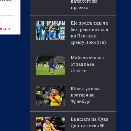
началото на
проекта
Ще продължи ли
мните
безгрешният ход
на Левски и
ка
срещу Локо (Пд)
след
Майкон отново
отпадна за
Левски
Ювентус иска
вратаря на
Фрайбург
Бившата на Лука
Дончич иска 50