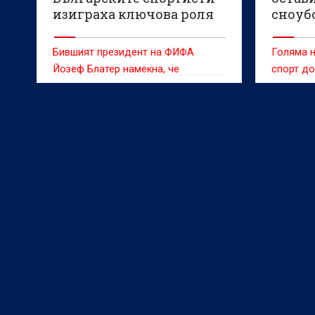
изиграха ключова роля
сноуб
за запазването на
олимп
сноуборда
Бившият президент на ФИФА
Голяма н
Йозеф Блатер намекна, че
спорт до
наследникът му Джани Инфантино
Изпълни
трябва да напусне поста си след
Междуна
случая с Фоларин Балогун на
комитет 
Мондиал 2026.