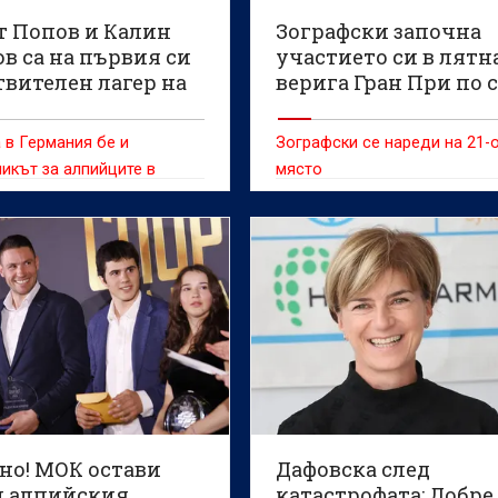
т Попов и Калин
Зографски започна
в са на първия си
участието си в лятн
твителен лагер на
верига Гран При по 
в Германия
скокове
 в Германия бе и
Зографски се нареди на 21-
икът за алпийците в
място
ван Каневчев
но! МОК остави
Дафовска след
и алпийския
катастрофата: Добре