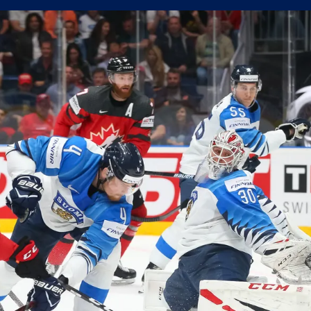
а само една крачка!
а