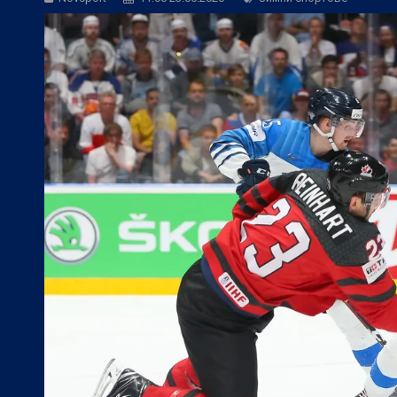
БГ Футбол:
ЦСКА към феновете: Остан
БГ Футбол:
ЦСКА покори 20-а държав