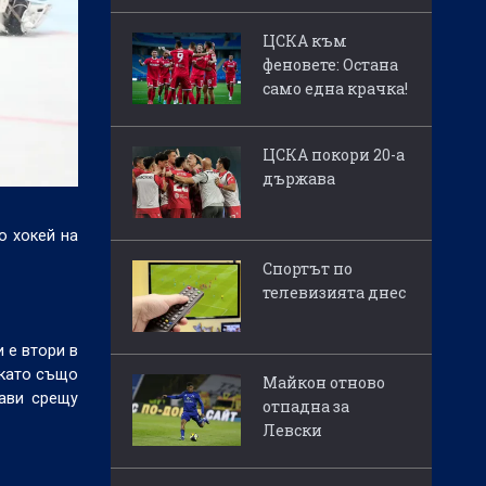
ЦСКА към
феновете: Остана
само една крачка!
ЦСКА покори 20-а
държава
о хокей на
Спортът по
телевизията днес
 е втори в
 като също
Майкон отново
рави срещу
отпадна за
Левски