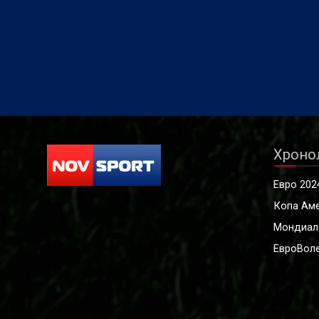
Хроно
Евро 202
Копа Ам
Мондиал
ЕвроВоле