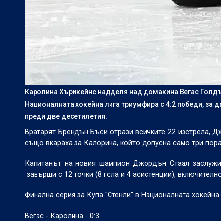
Каролина Хърикейнс надделя над домакина Вегас Голдън Н
Националната хокейна лига триумфира с 4:2 победи, за да
преди две десетилетия.
Вратарят Брендън Бъси отрази всичките 22 изстрела, Дж
също вкараха за Калорина, който допусна само три пора
Капитанът на новия шампион Джордън Стаал заслужи т
завърши с 12 точки (8 гола и 4 асистенции), включител
Финална серия за Купа "Стенли" в Националната хокейна 
Вегас - Каролина - 0:3