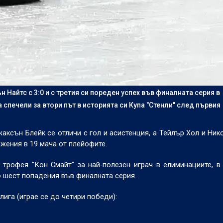
айтс с 3:0 и с третия си пореден успех във финалната серия в
 спечели за втори път в историята си Купа "Стенли" след първия
аксън Блейк се отличи с гол и асистенция, а Тейлър Хол и Ник
жения в 19 мача от плейофите.
рофея "Кон Смайт" за най-полезен играч в елиминациите, в
но шест попадения във финалната серия.
лига (играе се до четири победи):