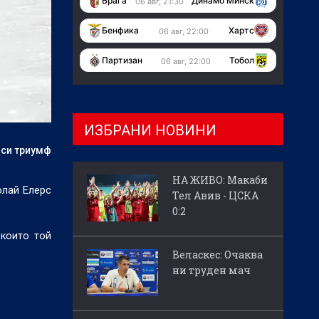
Брага
Динамо Минск
06 авг, 21:30
Бенфика
Хартс
06 авг, 22:00
Партизан
Тобол
06 авг, 22:00
ИЗБРАНИ НОВИНИ
 си триумф
НА ЖИВО: Макаби
олай Елерс
Тел Авив - ЦСКА
0:2
 които той
Веласкес: Очаква
ни труден мач