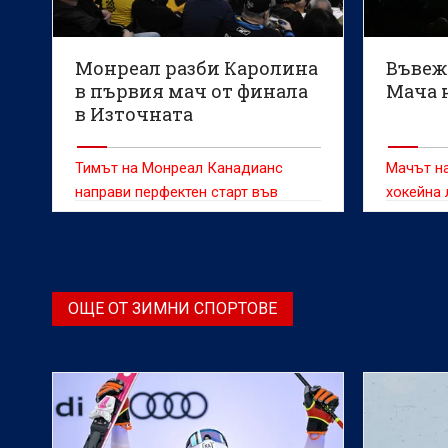
Монреал разби Каролина
Въвеж
в първия мач от финала
Мача н
в Източната
конференция на НХЛ
Тимът на Монреал Канадианс
Мачът на
направи перфектен старт във
хокейна 
финала на Източната конференция
формат о
на Националната хокейна лига,
съобщава
след като се наложи над Каролина
Хърисейнс с 6:2.
ОЩЕ ОТ ЗИМНИ СПОРТОВЕ