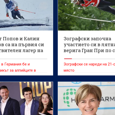
т Попов и Калин
Зографски започна
в са на първия си
участието си в лятн
твителен лагер на
верига Гран При по 
в Германия
скокове
 в Германия бе и
Зографски се нареди на 21-
икът за алпийците в
място
ван Каневчев