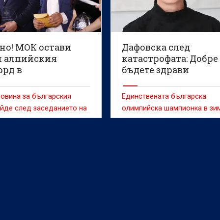
но! МОК остави
Дафовска след
и алпийския
катастрофата: Добре
орд в
бъдете здрави
ийската програма
овина за българския
Единствената българска
йде след заседанието на
олимпийска шампионка в зи
телното бюро на
спортове Екатерина Дафовс
родния олимпийски
успокои фенове и приятели 
(МОК)
претърпяната катастрофа.