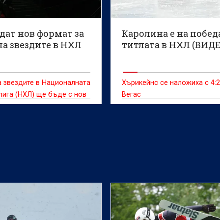
дат нов формат за
Каролина е на побед
а звездите в НХЛ
титлата в НХЛ (ВИД
 звездите в Националната
Хърикейнс се наложиха с 4:
лига (НХЛ) ще бъде с нов
Вегас
т следващата година,
 агенция Ройтерс.