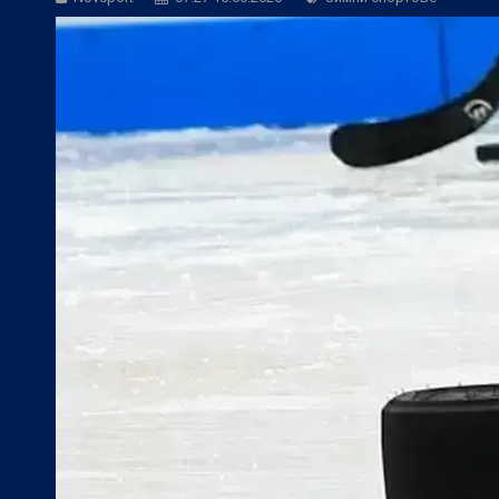
Фен Зона:
Спортът по телевизията дн
БГ Футбол:
Официално: Спартак Варна