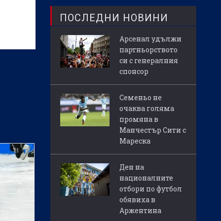
ПОСЛЕДНИ НОВИНИ
Арсенал удължи
партньорството
си с генералния
спонсор
Семеньо не
очаква голяма
промяна в
Манчестър Сити с
Мареска
Ден на
националните
отбори по футбол
обявиха в
Аржентина