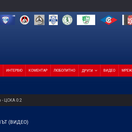
ИНТЕРВЮ
КОМЕНТАР
ЛЮБОПИТНО
ВИДЕО
МРЕЖ
ДРУГИ
 - ЦСКА 0:2
н мач
ЪТ (ВИДЕО)
(Мадрид) обяви най-скъпия трансфер в историята си