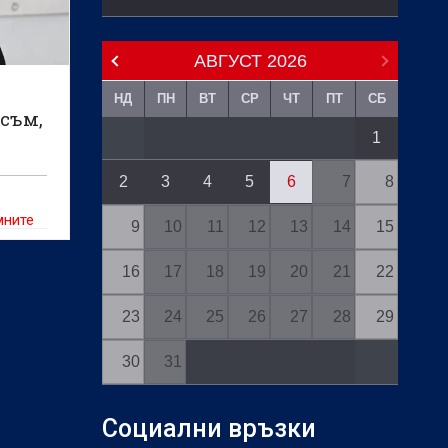
АВГУСТ
2026
НД
ПН
ВТ
СР
ЧТ
ПТ
СБ
 съм,
1
2
3
4
5
6
7
8
мните
9
10
11
12
13
14
15
ка
след
16
17
18
19
20
21
22
23
24
25
26
27
28
29
30
31
Социални връзки