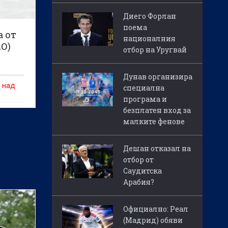
Диего Форлан
поема
а от
националния
ЕО)
отбор на Уругвай
Дунав организира
2 над
специална
програма и
безплатен вход за
малките фенове
Дешан отказал на
отбор от
Саудитска
Арабия?
Официално: Реал
(Мадрид) обяви