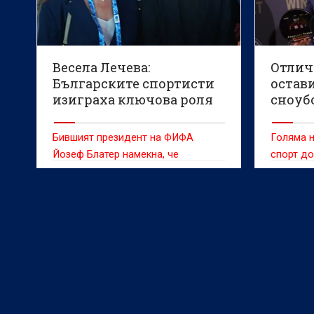
Весела Лечева:
Отлич
Българските спортисти
остав
изиграха ключова роля
сноуб
за запазването на
олимп
сноуборда
Бившият президент на ФИФА
Голяма н
Йозеф Блатер намекна, че
спорт до
наследникът му Джани Инфантино
Изпълни
трябва да напусне поста си след
Междуна
случая с Фоларин Балогун на
комитет 
Мондиал 2026.