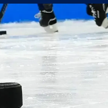
ес
 продаде звездата си