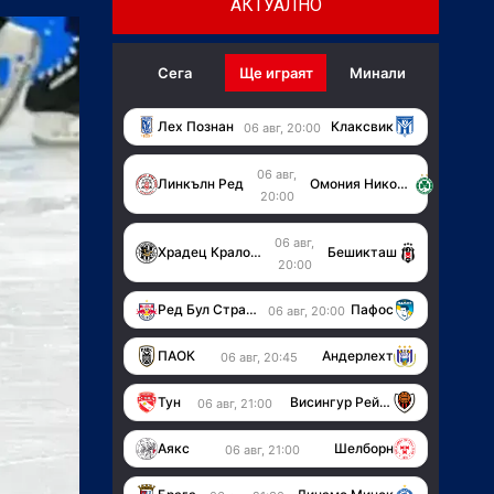
АКТУАЛНО
Сега
Ще играят
Минали
Лех Познан
Клаксвик
06 авг, 20:00
06 авг,
Линкълн Ред
Омония Никозия
20:00
06 авг,
Храдец Кралове
Бешикташ
20:00
Ред Бул Страсбург
Пафос
06 авг, 20:00
ПАОК
Андерлехт
06 авг, 20:45
Тун
Висингур Рейкявик
06 авг, 21:00
Аякс
Шелборн
06 авг, 21:00