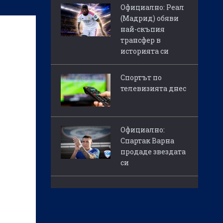
Официално: Реал
(Мадрид) обяви
най-скъпия
трансфер в
историята си
Спортът по
телевизията днес
Официално:
Спартак Варна
продаде звездата
си