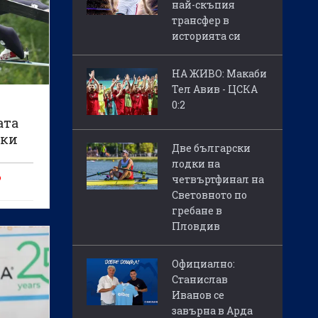
най-скъпия
трансфер в
историята си
НА ЖИВО: Макаби
Тел Авив - ЦСКА
0:2
ата
ски
Две български
лодки на
о
четвъртфинал на
Световното по
гребане в
Пловдив
Официално:
Станислав
Иванов се
завърна в Арда