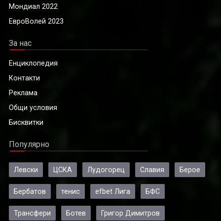
Мондиал 2022
ЕвроВолей 2023
За нас
Енциклопедия
Контакти
Реклама
Общи условия
Бисквитки
Популярно
Левски
ЦСКА
Лудогорец
Славия
Берое
Бербатов
тенис
efbet Лига
БФС
Трансфери
Ботев
Григор Димитров