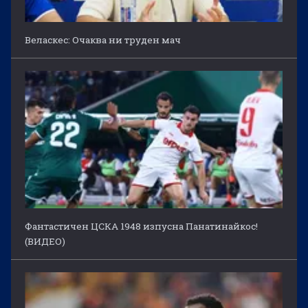
Веласкес: Очаква ни труден мач
Фантастичен ЦСКА 1948 изпусна Панатинайкос!
(ВИДЕО)