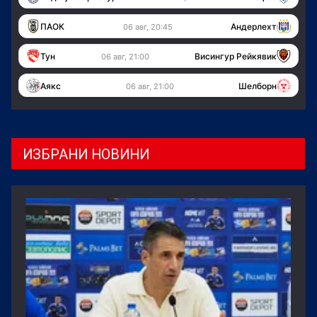
ПАОК
Андерлехт
06 авг, 20:45
Тун
Висингур Рейкявик
06 авг, 21:00
Аякс
Шелборн
06 авг, 21:00
ИЗБРАНИ НОВИНИ