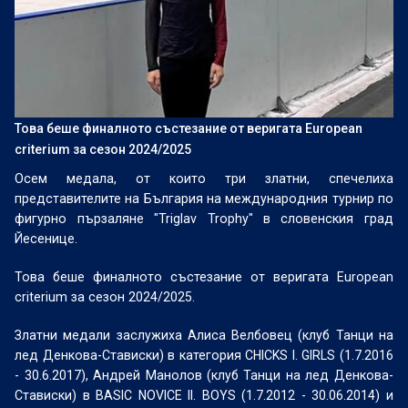
Това беше финалното състезание от веригата European
criterium за сезон 2024/2025
Осем медала, от които три златни, спечелиха
представителите на България на международния турнир по
фигурно пързаляне "Triglav Trophy" в словенския град
Йесенице.
Това беше финалното състезание от веригата European
criterium за сезон 2024/2025.
Златни медали заслужиха Алиса Велбовец (клуб Танци на
лед Денкова-Стависки) в категория CHICKS I. GIRLS (1.7.2016
- 30.6.2017), Андрей Манолов (клуб Танци на лед Денкова-
Стависки) в BASIC NOVICE II. BOYS (1.7.2012 - 30.06.2014) и