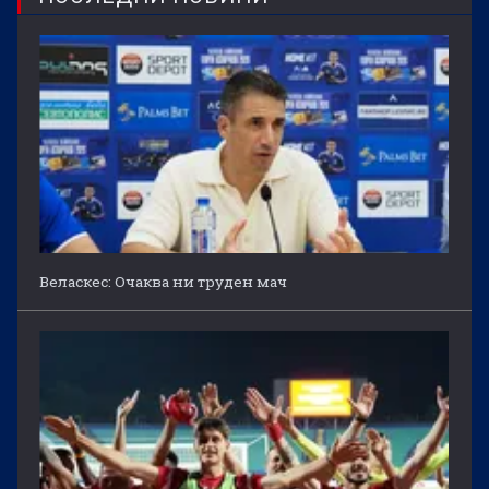
Веласкес: Очаква ни труден мач