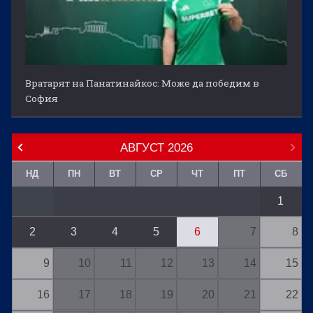
Вратарят на Панатинайкос: Може да победим в
София
АВГУСТ
2026
НД
ПН
ВТ
СР
ЧТ
ПТ
СБ
1
2
3
4
5
6
7
8
9
10
11
12
13
14
15
16
17
18
19
20
21
22