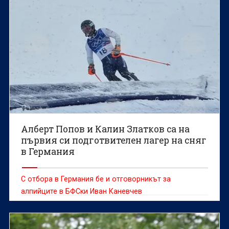
Алберт Попов и Калин Златков са на
първия си подготвителен лагер на сняг
в Германия
С отбора в Германия бе и отговорникът за
алпийците в БФСки Иван Каневчев