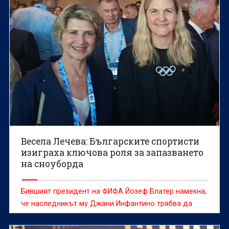
Весела Лечева: Българските спортисти
изиграха ключова роля за запазването
на сноуборда
Бившият президент на ФИФА Йозеф Блатер намекна,
че наследникът му Джани Инфантино трябва да
напусне поста си след случая с Фоларин Балогун на
Мондиал 2026.