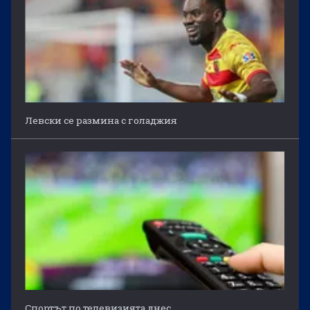
Левски се размина с голаджия
Спортът по телевизията днес