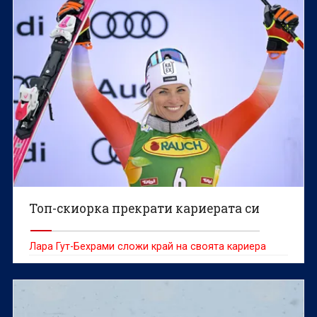
Топ-скиорка прекрати кариерата си
Лара Гут-Бехрами сложи край на своята кариера