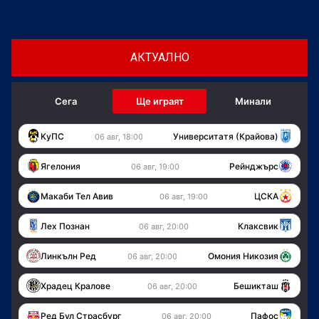
АКТУАЛНО
Сега
Ще играят
Минали
KуПС
Университатя (Крайова)
06 авг, 18:00
Ягелония
Рейнджърс
06 авг, 19:00
Макаби Тел Авив
ЦСКА
06 авг, 19:00
Лех Познан
Клаксвик
06 авг, 20:00
Линкълн Ред
Омония Никозия
06 авг, 20:00
Храдец Кралове
Бешикташ
06 авг, 20:00
Ред Бул Страсбург
Пафос
06 авг, 20:00