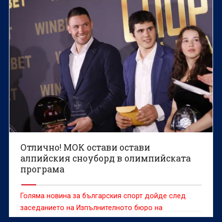
Отлично! МОК остави остави
алпийския сноуборд в олимпийската
програма
Голяма новина за българския спорт дойде след
заседанието на Изпълнителното бюро на
Международния олимпийски комитет (МОК)