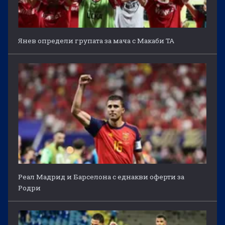
Янев определи групата за мача с Макаби ТА
Реал Мадрид и Барселона с еднакви оферти за
Родри