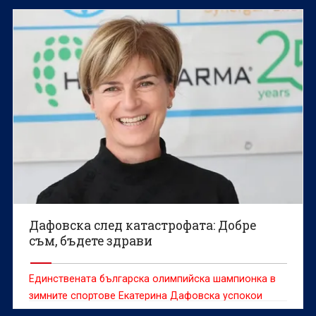
Дафовска след катастрофата: Добре
съм, бъдете здрави
Единствената българска олимпийска шампионка в
зимните спортове Екатерина Дафовска успокои
фенове и приятели след претърпяната катастрофа.