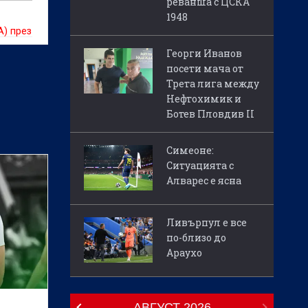
реванша с ЦСКА
1948
А) през
е за
Георги Иванов
,
посети мача от
Трета лига между
Нефтохимик и
Ботев Пловдив II
Симеоне:
Ситуацията с
Алварес е ясна
Ливърпул е все
по-близо до
Араухо
АВГУСТ
2026