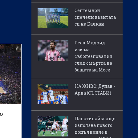
Септември
спечели визитата
си на Балкан
Реал Мадрид
изказа
съболезнования
след смъртта на
бащата на Меси
НА ЖИВО: Дунав -
Арда (СЪСТАВИ)
о
Панатинайкос ще
използва новото
попълнение в