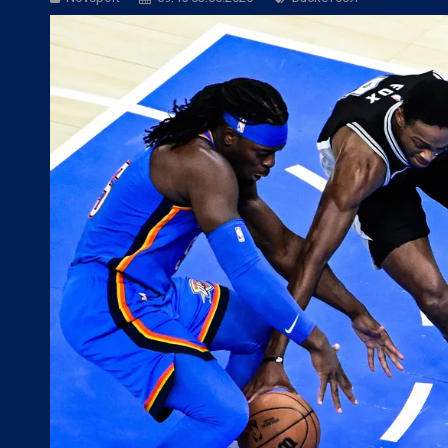
БГ Футбол:
НА ЖИВО: Локомотив (Сф) -
БГ Футбол:
НА ЖИВО: Дунав - Арда (