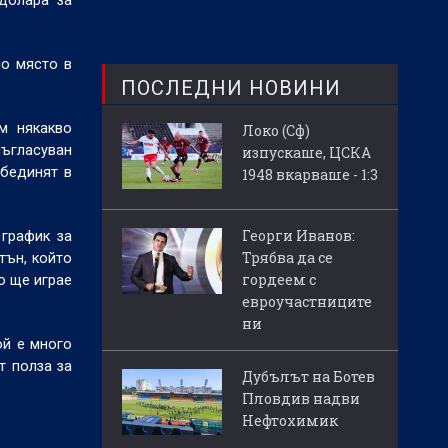
 долара за
но място в
ПОСЛЕДНИ НОВИНИ
м някакво
Локо (Сф)
съгласуван
изпускаше, ЦСКА
обединят в
1948 вкарваше - 1:3
Георги Иванов:
 график за
Трябва да се
тън, който
гордеем с
о ще играе
евроучастниците
ни
ой е много
т полза за
Дубълът на Ботев
Пловдив надви
Нефтохимик