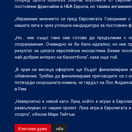
Според Sports Business Journal, клубовете от Евро
постоянни франчайзи в НБА Европа, но такива ангажимен
„Изразихме мнението си пред Евролигата. Говорихме с 
нашата лига е чрез успешна кандидатура за постоянен ф
„Но... ние също така сме готови да продължим с н
споразумение. Очевидно не би било идеално, но ние п
резултат за цялата европейска екосистема. Бяхме посл
най-добрия интерес на баскетбола“, каза още той.
„В края на месеца офертите ще бъдат финализирани и
обявления. Трябва да финализираме преговорите си с к
потвърди скорошната новина, че гардът на Лос Анджели
в Рим.
„Невероятно е някой като Лука, който е играл в Евроли
развълнуван от нашия проект. Лука игра в Евролигата 
спорта“, обясни Марк Тейтъм.
Ключови думи:
нба