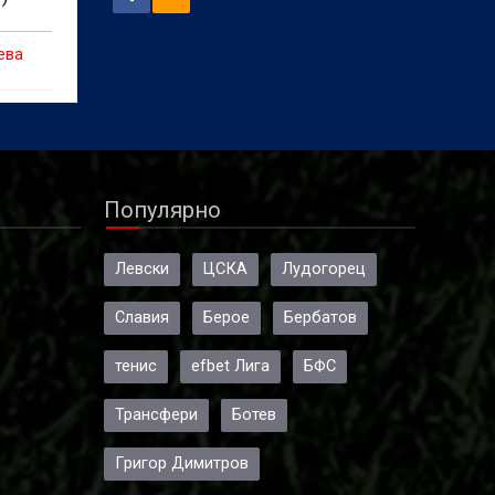
ева
Популярно
Левски
ЦСКА
Лудогорец
Славия
Берое
Бербатов
тенис
efbet Лига
БФС
Трансфери
Ботев
Григор Димитров