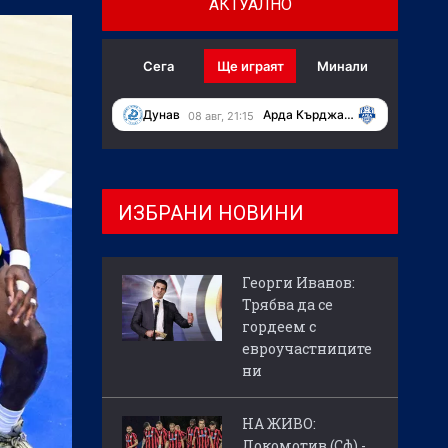
АКТУАЛНО
Сега
Ще играят
Минали
Дунав
Арда Кърджали
08 авг, 21:15
ИЗБРАНИ НОВИНИ
Георги Иванов:
Трябва да се
гордеем с
евроучастниците
ни
НА ЖИВО:
Локомотив (Сф) -