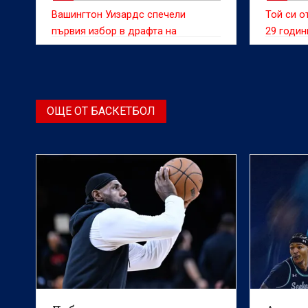
Вашингтон Уизардс спечели
Той си о
първия избор в драфта на
29 годин
Националната баскетболна
асоциация (НБА), който ще се
проведе на 23 юни, съобщава АП.
ОЩЕ ОТ БАСКЕТБОЛ