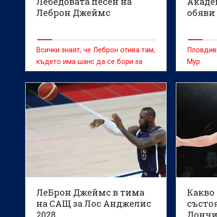
Лебедовата песен на
Акаде
Леброн Джеймс
обяви
Всички знаят, че Леброн отива там,
Пловдив
където има шанс да се бори за
Мур
титлата
ЛеБрон Джеймс в тима
Какво
на САЩ за Лос Анджелис
състо
2028
Дончи