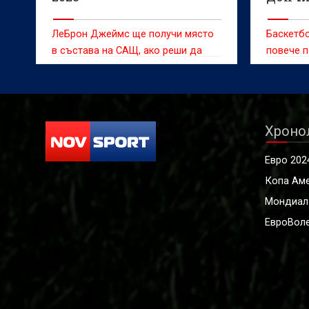
ЛеБрон Джеймс ще получи място
Баскетбо
в състава на САЩ, ако реши да
повече п
играе на Олимпийските игри в Лос
Анджелис
Хроно
Евро 202
Копа Ам
Мондиал
ЕвроВоле