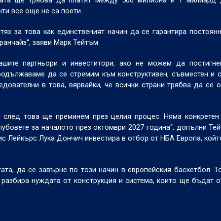
лигата ще трябва да платят между 500 милиона и 1 милиард
ти все още не са поети.
тях за това как единственият начин да се гарантира постоян
ранчайз“, заяви Марк Тейтъм.
ашите партньори и инвеститори, ако не можем да постигне
родължаваме да се стремим към конструктивен, съвместен и 
едователни в това, вярвайки, че всички страни трябва да се 
 след това ще преминем през целия процес. Няма конкретен
лубовете за началото през октомври 2027 година“, допълни Тей
с Лейкърс Лука Дончич инвестира в отбор от НБА Европа, койт
гата, да се завърне по този начин в европейския баскетбол. Т
и разбира нуждата от конструкция и система, които ще бъдат о