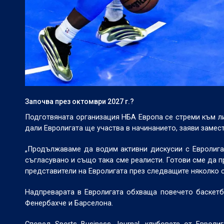
Започва през октомври 2027 г.?
Подготвяната организация НБА Европа се стреми към ли
дали Евролигата ще участва в начинанието, заяви замес
„Продължаваме да водим активни дискусии с Евролигат
съгласувано и също така сме реалисти. Готови сме да 
представители на Евролигата през следващите няколко 
Надпреварата в Евролигата обхваща повечето баскетб
Фенербахче и Барселона.