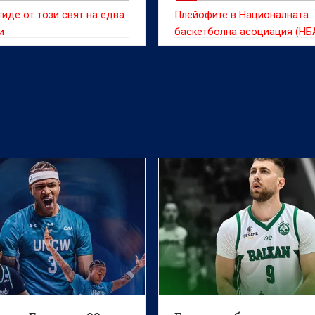
тиде от този свят на едва
Плейофите в Националната
и
баскетболна асоциация (НБ
тази година са най-гледанит
последните три десетилетия
съобщава агенция Ройтерс.