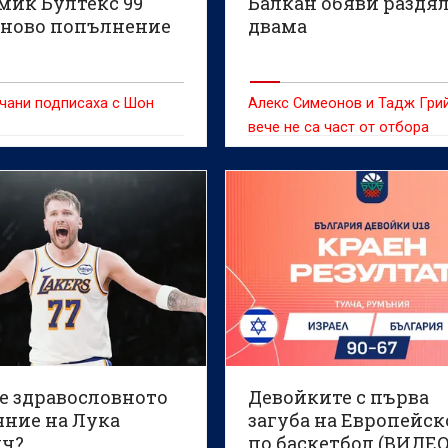
мик Бултекс 99
Балкан обяви раздял
 ново попълнение
двама
чани подписаха с Шон
Алекс Симеонов и Тадж Гри
вече не са част от отбора
 е здравословното
Девойките с първа
яние на Лука
загуба на Европейск
ч?
по баскетбол (ВИДЕО