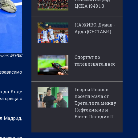
ЦСКА 1948 1:3
НА ЖИВО: Дунав -
Арда (СЪСТАВИ)
чник: БГНЕС
Спортът по
телевизията днес
независимо
.
Георги Иванов
ва да бъде
посети мача от
ма среща с
Трета лига между
Нефтохимик и
Ботев Пловдив II
ал Мадрид,