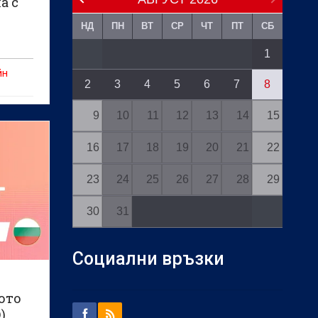
а с
НД
ПН
ВТ
СР
ЧТ
ПТ
СБ
1
йн
2
3
4
5
6
7
8
9
10
11
12
13
14
15
16
17
18
19
20
21
22
23
24
25
26
27
28
29
30
31
Социални връзки
ото
)