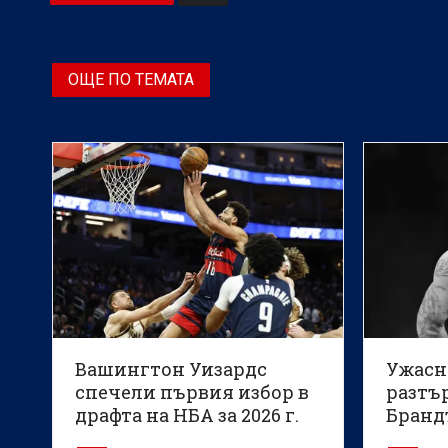
ОЩЕ ПО ТЕМАТА
Вашингтон Уизардс
Ужасн
спечели първия избор в
разтъ
драфта на НБА за 2026 г.
Бранд
Мемфи