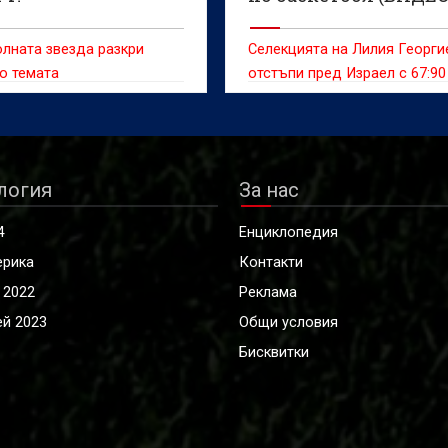
лната звезда разкри
Селекцията на Лилия Георги
о темата
отстъпи пред Израел с 67:90
логия
За нас
4
Енциклопедия
ерика
Контакти
 2022
Реклама
й 2023
Общи условия
Бисквитки