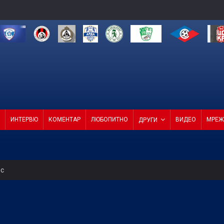
ИНТЕРВЮ
КОМЕНТАР
ЛЮБОПИТНО
ВИДЕО
МРЕЖ
ДРУГИ
ес
 от Трета лига между Нефтохимик и Ботев Пловдив II
се гордеем с евроучастниците ни