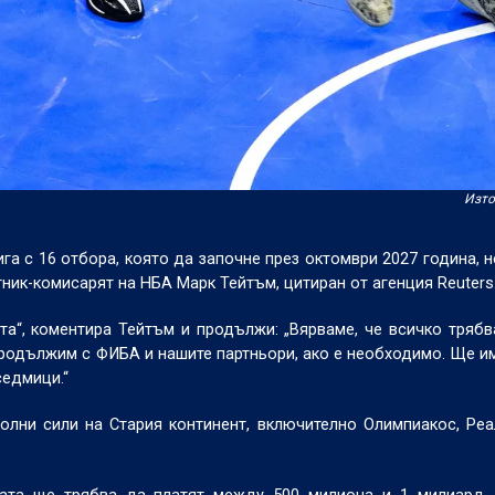
Изто
га с 16 отбора, която да започне през октомври 2027 година, 
тник-комисарят на НБА Марк Тейтъм, цитиран от агенция Reuters
а“, коментира Тейтъм и продължи: „Вярваме, че всичко тряб
продължим с ФИБА и нашите партньори, ако е необходимо. Ще и
седмици.“
олни сили на Стария континент, включително Олимпиакос, Ре