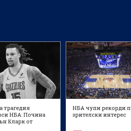
а трагедия
НБА чупи рекорди п
рси НБА: Почина
зрителски интерес
ън Кларк от
с Гризлис