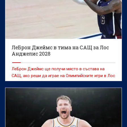
ЛеБрон Джеймс в тима на САЩ за Лос
Анджелис 2028
ЛеБрон Джеймс ще получи място в състава на
САЩ, ако реши да играе на Олимпийските игри в Лос
Анджелис