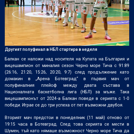
Другият полуфинал в НБЛ стартира в неделя
Балкан се наложи над носителя на Купата на България и
вицешампион от миналия сезон Черно море Тича с 91:89
(26:16, 21:20, 15:26, 20:20, 9:7) след продължение като
домакин в „Арена Ботевград“ в първия мач от
полуфиналния плейоф между двата състава в
Националната баскетболна лига (НБЛ) за мъже. Така
вицешампионът от 2024-а Балкан поведе в серията с 1-0
победи. Играе се до три успеха от пет възможни двубоя.
Вторият мач предстои в понеделник (11 май) отново от
19:15 часа в Ботевград. След това серията се мести в
Шумен, тъй като нямаше възможност Черно море Тича да