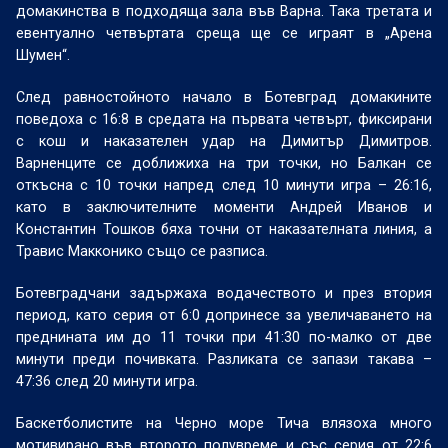
домакинства в подходяща зала във Варна. Така третата и
евентуално четвъртата среща ще се играят в „Арена
Шумен“.
След равностойното начало в Ботевград домакините
поведоха с 16:8 в средата на първата четвърт, фиксирани
с кош и наказателен удар на Димитър Димитров.
Варненците се доближиха на три точки, но Балкан се
откъсна с 10 точки напред след 10 минути игра – 26:16,
като в заключителните моменти Андрей Иванов и
Константин Тошков бяха точни от наказателната линия, а
Травис Макконико също се разписа.
Ботевградчани задържаха водачеството и през втория
период, като серия от 6:0 допринесе за увеличаването на
преднината им до 11 точки при 41:30 по-малко от две
минути преди почивката. Разликата се запази такава –
47:36 след 20 минути игра.
Баскетболистите на Черно море Тича влязоха много
мотивирано във второто полувреме и със серия от 22:6