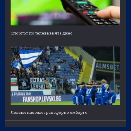
Спортът по телевизията днес
Левски наложи трансферно ембарго