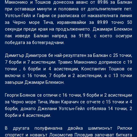
Макконико и Тошков донесоха аванс от 89:86 за Балкан
при оставащи минути и половина от допълнителните пет.
Уотсън-Гейл и Гафни се разписаха от наказателната линия
за Черно море Тича, изравнявайки за 89:89 точно 50
секунди преди края на продължението. Джамари Блекмон
пак изведе Балкан напред за 91:89, с което осигури
победата за ботевградчани.
Димитър Димитров бе най-резултатен за Балкан с 25 точки,
7 борби и 7 асистенции. Травис Макконико допринесе с 19
точки , 6 борби и 4 асистенции, Константин Тошков се
включи с 16 точки, 7 борби и 2 асистенции, а с 13 точки
завърши Джамари Блекмон.
Георги Боянов се отличи с 16 точки, 9 борби и 2 асистенции
за Черно море Тича, Иван Карачич се отчете с 15 точки и 4
борби, докато Джелани Уотсън-Гейл отбеляза 14 точки, 2
борби и 4 асистенции.
В другата полуфинална двойка шампионът Рилски
спортист и новакът Локомотив Пловдив започват битката