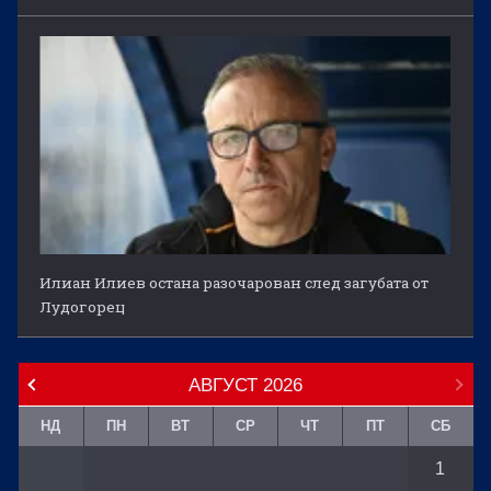
Илиан Илиев остана разочарован след загубата от
Лудогорец
АВГУСТ
2026
НД
ПН
ВТ
СР
ЧТ
ПТ
СБ
1