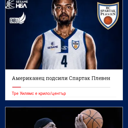
Американец подсили Спартак Плевен
Тре Уилямс е крило/център