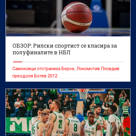
ОБЗОР: Рилски спортист се класира за
полуфиналите в НБЛ
Самоковци отстраниха Берое, Локомотив Пловдив
преодоля Ботев 2012