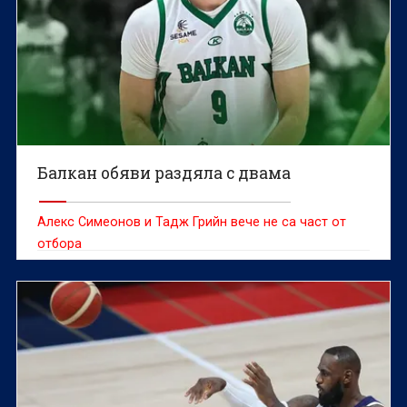
Балкан обяви раздяла с двама
Алекс Симеонов и Тадж Грийн вече не са част от
отбора