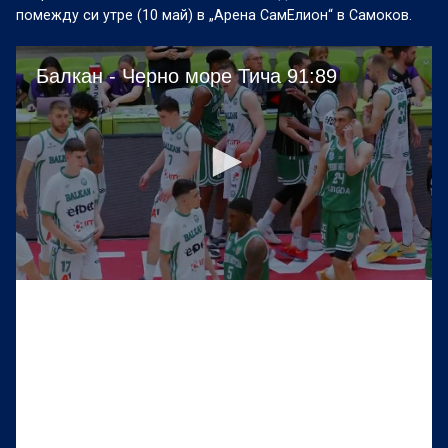
помежду си утре (10 май) в „Арена СамЕлион“ в Самоков.