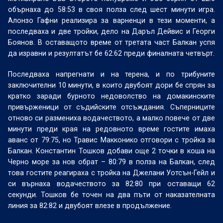
обърнаха до 58:53 в своя полза след шест минути игра.
Алонзо Гафни реализира за варненци в тези моменти, а
последваха и две тройки, дело на Даръл Дейвис и Георги
Боянов. В оставащото време от третата част Балкан успя
да изравни и резултатът бе 62:62 преди финалната четвърт.
Последваха напрегнати и на терена, и по трибуните
заключителни 10 минути, в които двубоят дори бе спрян за
кратко заради бурното недоволство на домакинските
привърженици от съдийските отсъждания. Съперниците
отново си размениха водачеството, а малко повече от две
минути преди края на редовното време гостите имаха
аванс от 79:75, но Травис Макконико отговори с тройка за
Балкан. Константин Тошков добави още 2 точки в коша на
Черно море за нов обрат – 80:79 в полза на Балкан, след
това гостите реагираха с тройка на Джелани Уотсън-Гейл и
си върнаха водачеството за 82:80 при оставащи 62
секунди. Тошков бе точен на два пъти от наказателната
линия за 82:82 и двубоят влезе в продължение.