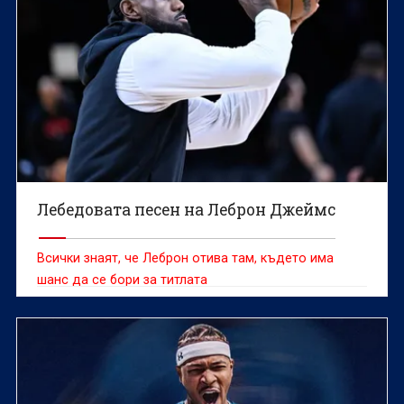
Лебедовата песен на Леброн Джеймс
Всички знаят, че Леброн отива там, където има
шанс да се бори за титлата