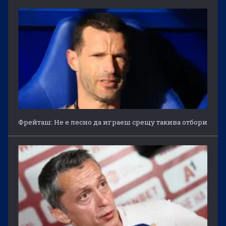
Фрейташ: Не е лесно да играеш срещу такива отбори