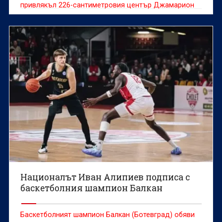
привлякъл 226-сантиметровия център Джамарион
Шарп.
Националът Иван Алипиев подписа с
баскетболния шампион Балкан
Баскетболният шампион Балкан (Ботевград) обяви