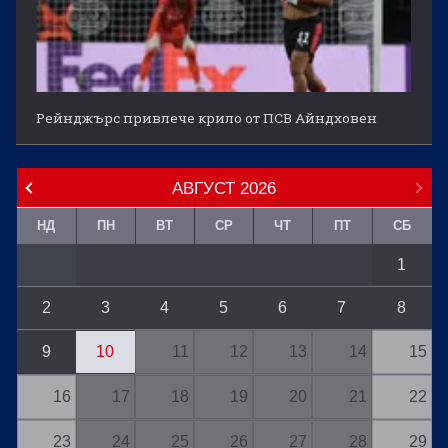
Рейнджърс привлече крило от ПСВ Айндховен
АВГУСТ
2026
НД
ПН
ВТ
СР
ЧТ
ПТ
СБ
1
2
3
4
5
6
7
8
9
10
11
12
13
14
15
16
17
18
19
20
21
22
23
24
25
26
27
28
29