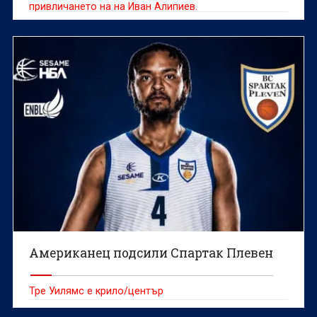
привличането на на Иван Алипиев.
Американец подсили Спартак Плевен
Тре Уилямс е крило/център