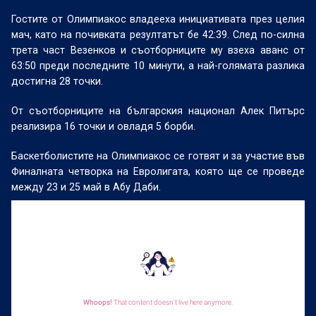
Гостите от Олимпиакос владееха инициативата през целия
мач, като на почивката резултатът бе 42:39. След по-силна
трета част Везенков и съотборниците му взеха аванс от
63:50 преди последните 10 минути, а най-голямата разлика
достигна 28 точки.
От съотборниците на българския национал Алек Питърс
реализира 16 точки и овладя 5 борби.
Баскетболистите на Олимпиакос се готвят и за участие във
Финалната четворка на Евролигата, която ще се проведе
между 23 и 25 май в Абу Даби.