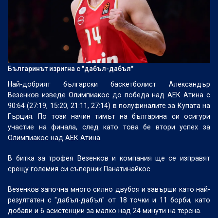
Българинът изригна с "дабъл-дабъл"
Най-добрият български баскетболист Александър
Везенков изведе Олимпиакос до победа над АЕК Атина с
90:64 (27:19, 15:20, 21:11, 27:14) в полуфиналите за Купата на
Гърция. По този начин тимът на българина си осигури
участие на финала, след като това бе втори успех за
Олимпиакос над АЕК Атина.
В битка за трофея Везенков и компания ще се изправят
срещу големия си съперник Панатинайкос.
Везенков започна много силно двубоя и завърши като най-
резултатен с "дабъл-дабъл" от 18 точки и 11 борби, като
добави и 6 асистенции за малко над 24 минути на терена.