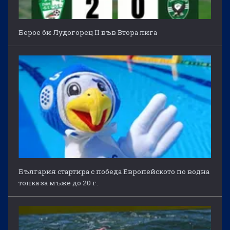
Берое би Лудогорец II във Втора лига
България стартира с победа Европейското по водна
топка за мъже до 20 г.