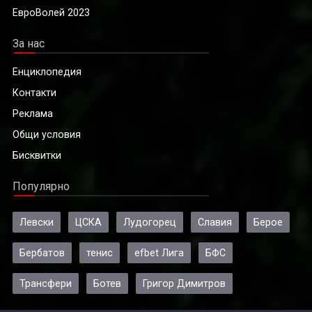
ЕвроВолей 2023
За нас
Енциклопедия
Контакти
Реклама
Общи условия
Бисквитки
Популярно
Левски
ЦСКА
Лудогорец
Славия
Берое
Бербатов
тенис
efbet Лига
БФС
Трансфери
Ботев
Григор Димитров