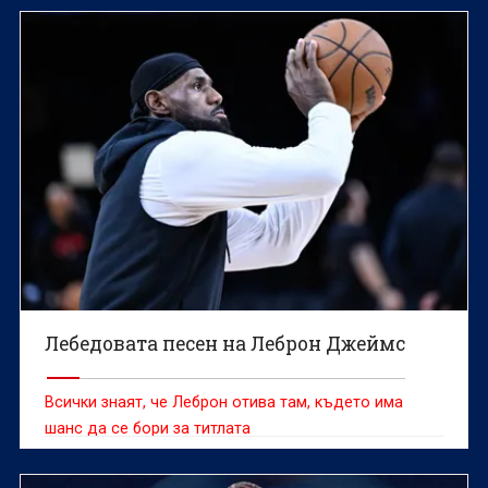
Лебедовата песен на Леброн Джеймс
Всички знаят, че Леброн отива там, където има
шанс да се бори за титлата