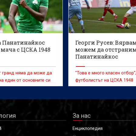
а Панатинайкос
Георги Русев: Вярвам
мача с ЦСКА 1948
можем да отстрани
Панатинайкос
 гранд няма да може да
"Това е много класен отбор",
на един от основните си
футболистът на ЦСКА 1948
ели
логия
За нас
4
Енциклопедия