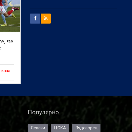
е, че
м
 каза
Популярно
Левски
ЦСКА
Лудогорец