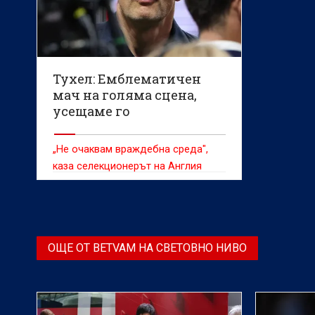
Тухел: Емблематичен
мач на голяма сцена,
усещаме го
„Не очаквам враждебна среда",
каза селекционерът на Англия
ОЩЕ ОТ BETVAM НА СВЕТОВНО НИВО