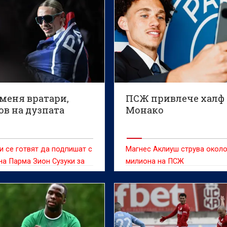
меня вратари,
ПСЖ привлече халф
ов на дузпата
Монако
 се готвят да подпишат с
Магнес Аклиуш струва около
на Парма Зион Сузуки за
милиона на ПСЖ
на евро