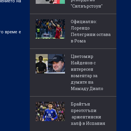
нението на
"Силвърстоун"
Официално:
Лоренцо
то време е
Пелегрини остава
в Рома
Цветомир
Найденов с
интересен
коментар за
думите на
Мамаду Диало
Брайтън
преотстъпи
аржентински
халф в Испания