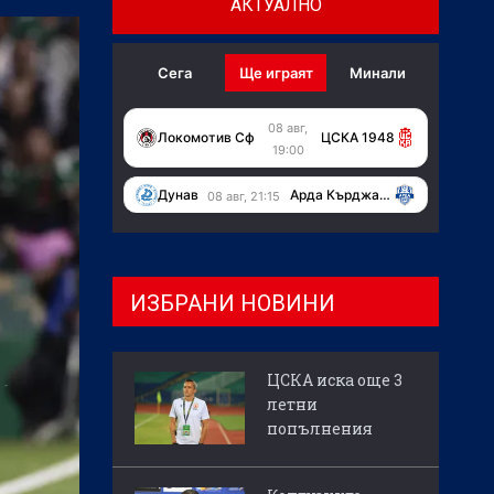
АКТУАЛНО
Сега
Ще играят
Минали
08 авг,
Локомотив Сф
ЦСКА 1948
19:00
Дунав
Арда Кърджали
08 авг, 21:15
ИЗБРАНИ НОВИНИ
ЦСКА иска още 3
летни
попълнения