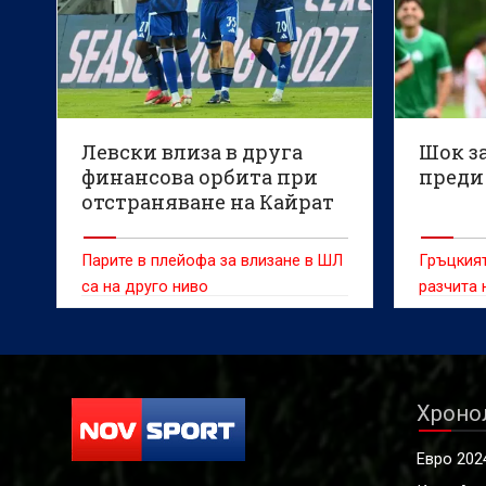
Левски влиза в друга
Шок з
финансова орбита при
преди 
отстраняване на Кайрат
Парите в плейофа за влизане в ШЛ
Гръцкият
са на друго ниво
разчита 
нападат
Хроно
Евро 202