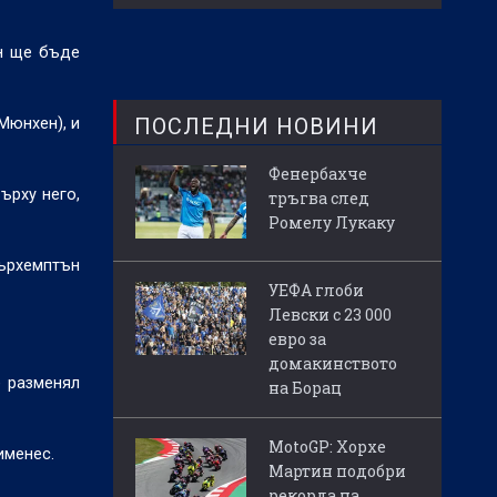
йн ще бъде
ПОСЛЕДНИ НОВИНИ
(Мюнхен), и
Фенербахче
ърху него,
тръгва след
Ромелу Лукаку
върхемптън
УЕФА глоби
Левски с 23 000
евро за
домакинството
е разменял
на Борац
MotoGP: Хорхе
именес.
Мартин подобри
рекорда на