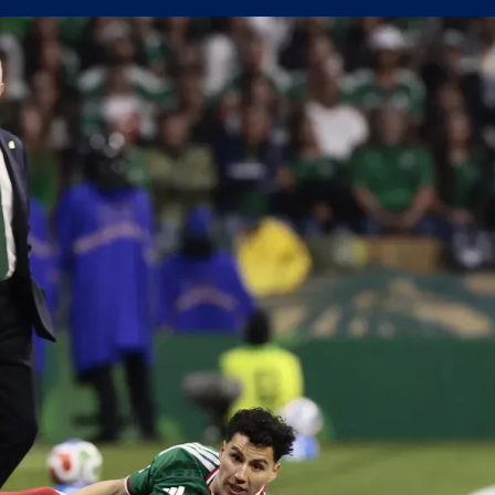
сферните планове на Левски
уцов