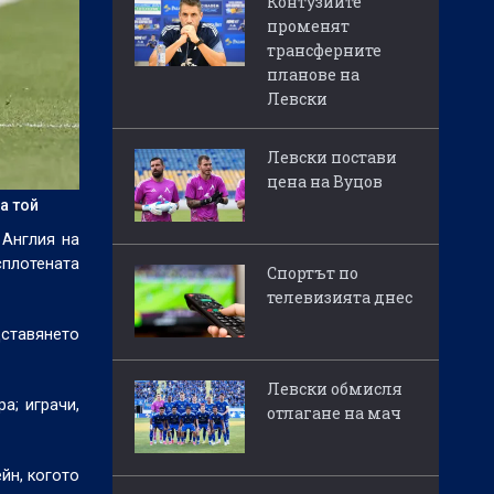
Контузиите
променят
трансферните
планове на
Левски
Левски постави
цена на Вуцов
а той
 Англия на
плотената
Спортът по
телевизията днес
дставянето
Левски обмисля
а; играчи,
отлагане на мач
йн, когото