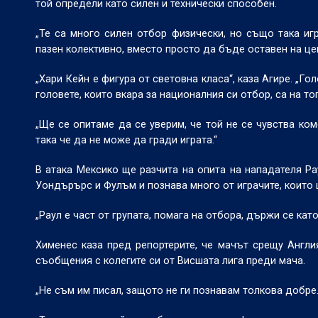
той определи като силен и технически способен.
„Те са много силен отбор физически, но също така иг
пазен колективно, вместо просто да бъде оставен на це
„Хари Кейн е фигура от световна класа“, каза Агире. „Го
головете, които вкара за националния си отбор, са на топ
„Ще се опитаме да се уверим, че той не се чувства ком
така че да не може да гради играта.“
В атака Мексико ще разчита на опита на нападателя Ра
Уондърърс и Фулъм и познава много от играчите, които 
„Раул е част от групата, помага на отбора, държи се кат
Хименес каза пред репортерите, че мачът срещу Англи
съобщения с колегите си от Висшата лига преди мача.
„Не съм им писал, защото не ги познавам толкова добре.