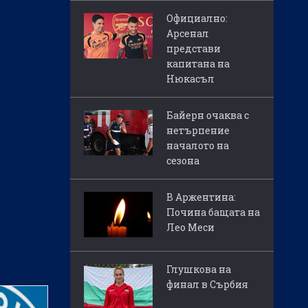
Официално:
Арсенал
представи
капитана на
Нюкасъл
Байерн очаква с
нетърпение
началото на
сезона
В Аржентина:
Почина бащата на
Лео Меси
Глушкова на
финал в Сърбия