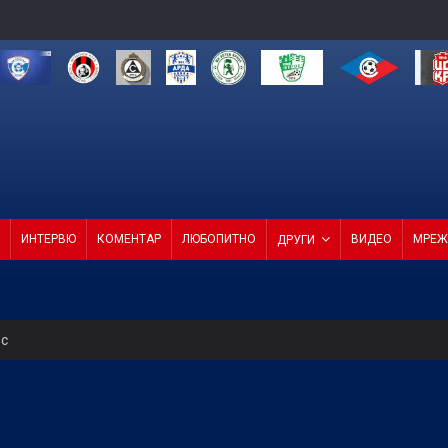
ИНТЕРВЮ
КОМЕНТАР
ЛЮБОПИТНО
ВИДЕО
МРЕЖ
ДРУГИ
ес
на мач
пълнения