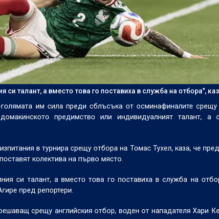
 си талант, а вместо това го поставиха в служба на отбора", каз
й-голямата им сила преди сблъсъка от осминафиналите срещу
домакинското предимство или индивидуалният талант, а с
изпитания в турнира срещу отбора на Томас Тухел, каза, че пре
 поставят колектива на първо място.
ния си талант, а вместо това го поставиха в служба на отбор
Агире пред репортери.
решаващ срещу английския отбор, воден от нападателя Хари Ке