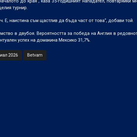
началото до края“, каза 35-годишният нападател, повтаряйки м
целия турнир.
. Е, наистина съм щастлив да бъда част от това“, добави той.
мство в двубоя. Вероятността за победа на Англия в редовно
ентуален успех на домакина Мексико 31,7%.
иал 2026
Betvam