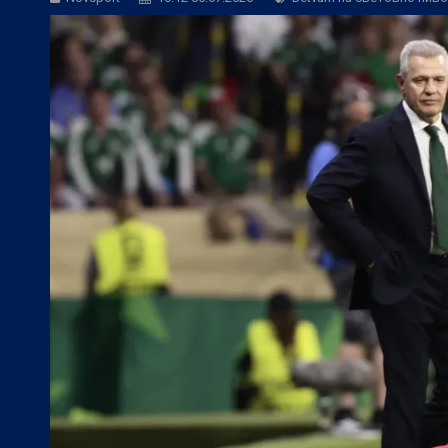
БГ Футбол:
Контузиите променят тран
БГ Футбол:
Левски постави цена на В