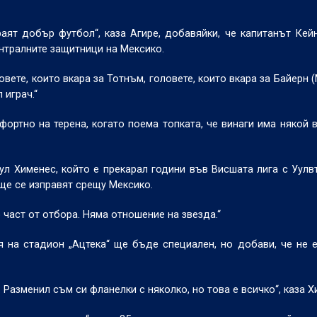
раят добър футбол“, каза Агире, добавяйки, че капитанът Ке
нтралните защитници на Мексико.
ловете, които вкара за Тотнъм, головете, които вкара за Байерн 
 играч.“
фортно на терена, когато поема топката, че винаги има някой в
ул Хименес, който е прекарал години във Висшата лига с Уул
ще се изправят срещу Мексико.
о част от отбора. Няма отношение на звезда.“
я на стадион „Ацтека“ ще бъде специален, но добави, че не 
 Разменил съм си фланелки с няколко, но това е всичко“, каза Х