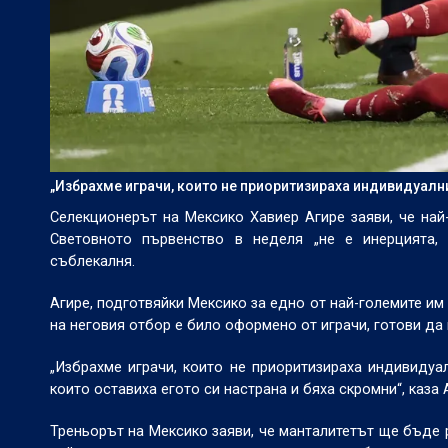
„Избрахме играчи, които не приоритизираха индивидуалния
Селекционерът на Мексико Хавиер Агире заяви, че на
Световното първенство в неделя „не е инерцията, 
съблекалня.
Агире, подготвяйки Мексико за едно от най-големите им 
на неговия отбор е било оформено от играчи, готови да
„Избрахме играчи, които не приоритизираха индивидуал
които оставиха егото си настрана и бяха скромни“, каза 
Треньорът на Мексико заяви, че манталитетът ще бъде 