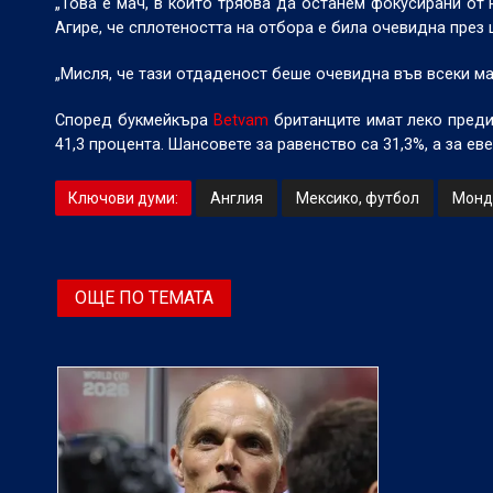
„Това е мач, в който трябва да останем фокусирани от 
Агире, че сплотеността на отбора е била очевидна през 
„Мисля, че тази отдаденост беше очевидна във всеки мач
Според букмейкъра
Betvam
британците имат леко преди
41,3 процента. Шансовете за равенство са 31,3%, а за ев
Ключови думи:
Англия
Мексико, футбол
Монд
ОЩЕ ПО ТЕМАТА