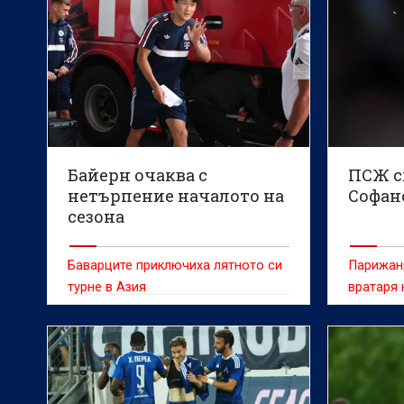
Байерн очаква с
ПСЖ с
нетърпение началото на
Софан
сезона
Баварците приключиха лятното си
Парижани
турне в Азия
вратаря 
35 милио