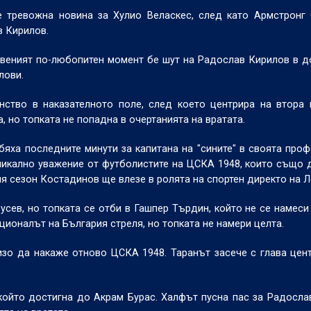
 тревожна новина за Хулио Веласкес, след като Армстронг 
в Кирилов.
твеният по-любопитен момент бе шут на Радослав Кирилов в 
лови.
нство в наказателното поле, след което центрира на втора
, но топката не попадна в очертанията на вратата.
 бяха последните минути за капитана на "сините" в своята про
никално уважение от футболистите на ЦСКА 1948, които също 
ия сезон Костадинов ще влезе в ролята на спортен директо на Л
усев, но топката се отби в Гашпер Търдин, който не се намеси 
ционалът на България стреля, но топката не намери целта.
зо да накаже отново ЦСКА 1948. Таранът засече с глава цен
който достигна до Акрам Бурас. Халфът пусна пас за Радосла