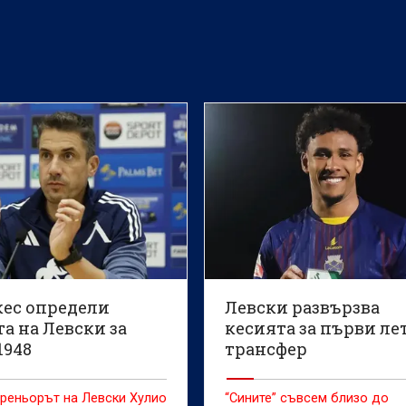
кес определи
Левски развързва
а на Левски за
кесията за първи ле
1948
трансфер
реньорът на Левски Хулио
“Сините” съвсем близо до