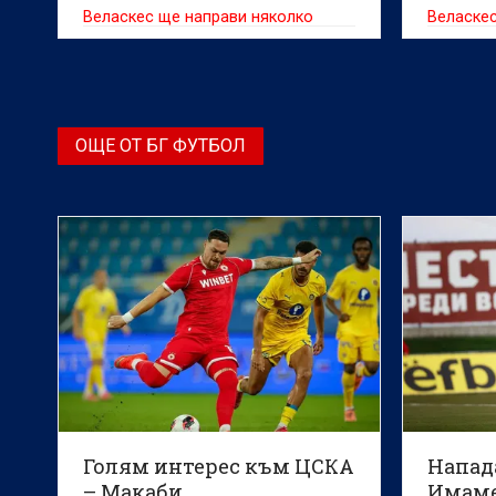
Веласкес ще направи няколко
Веласкес
рокади за гостуването на ЦСКА
преди д
1948.
1948 от 
Първа ли
ОЩЕ ОТ БГ ФУТБОЛ
Голям интерес към ЦСКА
Напада
– Макаби
Имаме