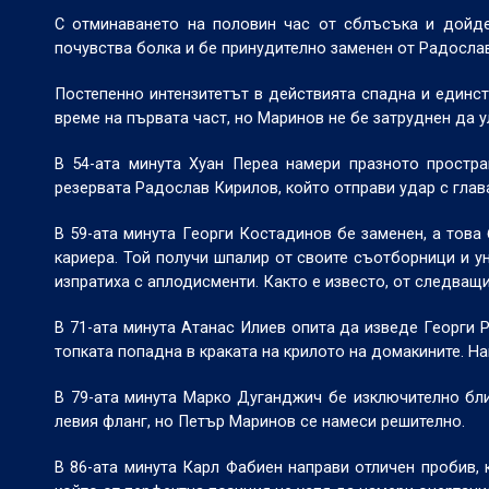
С отминаването на половин час от сблъсъка и дойде
почувства болка и бе принудително заменен от Радосла
Постепенно интензитетът в действията спадна и единс
време на първата част, но Маринов не бе затруднен да у
В 54-ата минута Хуан Переа намери празното простра
резервата Радослав Кирилов, който отправи удар с глава
В 59-ата минута Георги Костадинов бе заменен, а това
кариера. Той получи шпалир от своите съотборници и у
изпратиха с аплодисменти. Както е известо, от следващ
В 71-ата минута Атанас Илиев опита да изведе Георги Р
топката попадна в краката на крилото на домакините. На
В 79-ата минута Марко Дуганджич бе изключително бли
левия фланг, но Петър Маринов се намеси решително.
В 86-ата минута Карл Фабиен направи отличен пробив, 