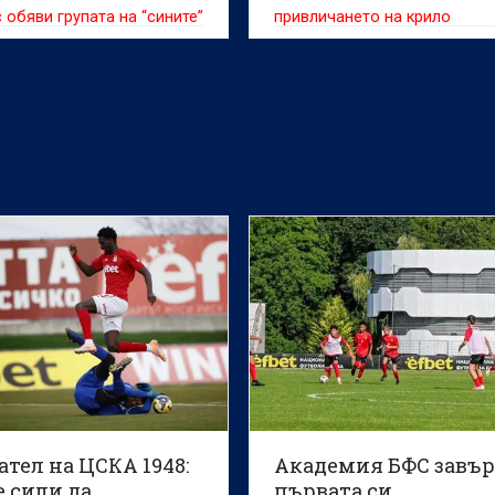
 обяви групата на “сините”
привличането на крило
нешния сблъсък с ЦСКА
последния 36-и кръг в
га.
тел на ЦСКА 1948:
Академия БФС завъ
 сили да
първата си