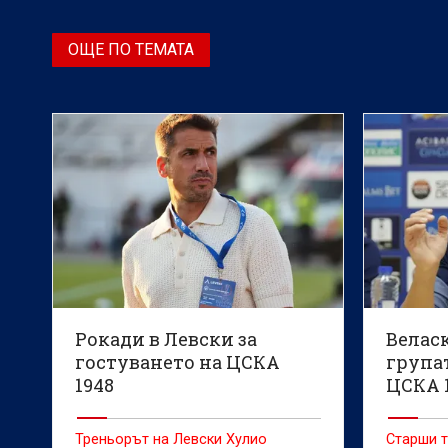
ОЩЕ ПО ТЕМАТА
Рокади в Левски за
Велас
гостуването на ЦСКА
групат
1948
ЦСКА 
Треньорът на Левски Хулио
Старши т