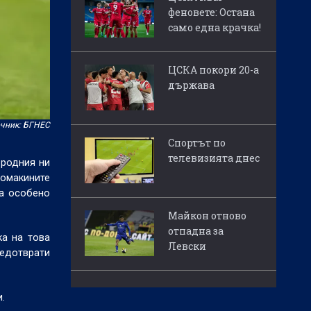
феновете: Остана
само една крачка!
ЦСКА покори 20-а
държава
чник: БГНЕС
Спортът по
телевизията днес
 родния ни
домакините
на особено
Майкон отново
отпадна за
ка на това
Левски
редотврати
.