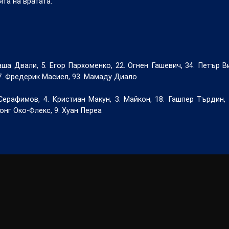
та на вратата.
ша Двали, 5. Егор Пархоменко, 22. Огнен Гашевич, 34. Петър Ви
67. Фредерик Масиел, 93. Мамаду Диало
Серафимов, 4. Кристиан Макун, 3. Майкон, 18. Гашпер Търдин, 
онг Око-Флекс, 9. Хуан Переа