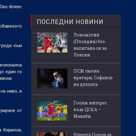
Око-Флекс
ПОСЛЕДНИ НОВИНИ
добавеното
Локомотив
(Пловдив) без
 греда към
капитана си за
Левски
фесионална
ПСЖ сменя
до един го
вратари, Софанов
евски.
на дузпата
на ниво, и
Голям интерес
към ЦСКА –
триране от
Макаби
в Кирилов,
Никола Цолов за