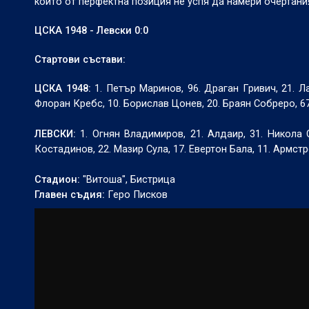
който от перфектна позиция не успя да намери очертания
ЦСКА 1948 - Левски 0:0
Стартови състави:
ЦСКА 1948:
1. Петър Маринов, 96. Драган Гривич, 21. Ла
Флоран Кребс, 10. Борислав Цонев, 20. Браян Собреро, 
ЛЕВСКИ:
1. Огнян Владимиров, 21. Алдаир, 31. Никола 
Костадинов, 22. Мазир Сула, 17. Евертон Бала, 11. Армстр
Стадион:
"Витоша", Бистрица
Главен съдия:
Геро Писков