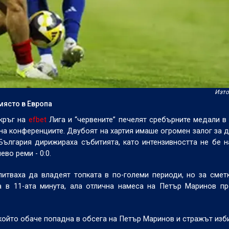
Изто
 място в Европа
кръг на
efbet
Лига и “червените” печелят сребърните медали в
 на конференциите. Двубоят на хартия имаше огромен залог за 
 България дирижираха събитията, като интензивността не бе 
во реми - 0:0.
питваха да владеят топката в по-големи периоди, но за смет
а в 11-ата минута, ала отлична намеса на Петър Маринов п
 който обаче попадна в обсега на Петър Маринов и стражът изби