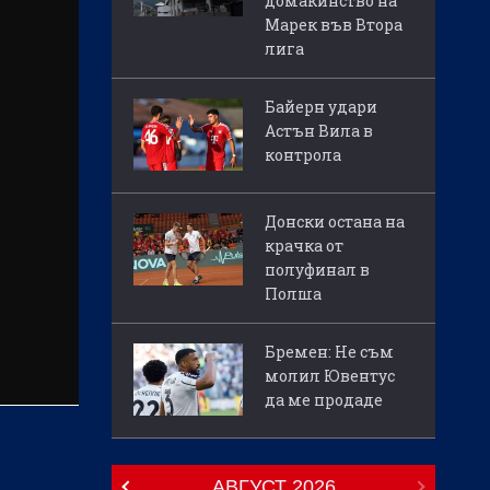
домакинство на
Марек във Втора
лига
Байерн удари
Астън Вила в
контрола
Донски остана на
крачка от
полуфинал в
Полша
Бремен: Не съм
молил Ювентус
да ме продаде
АВГУСТ
2026