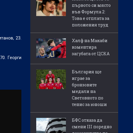
първото си място
във Формула 2:
Това е отплата за
положения труд
танов, 23.
Халф на Макаби
коментира
загубата от ЦСКА
70. Георги
България ще
играе за
бронзовите
медали на
Световното по
тенис за юноши
БФС отказа да
смени III поредно