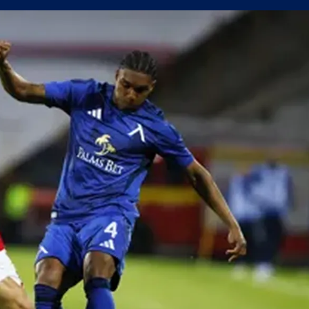
а само една крачка!
а