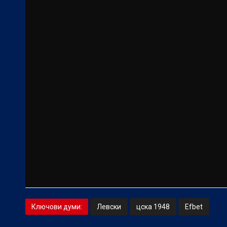
Ключови думи:
Левски
цска 1948
Efbet