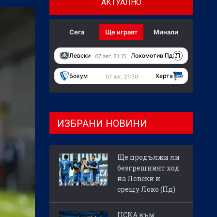
АКТУАЛНО
Сега
Ще играят
Минали
Левски
Локомотив Пд
07 авг, 21:15
Бохум
Херта
07 авг, 21:30
ИЗБРАНИ НОВИНИ
Ще продължи ли
безгрешният ход
на Левски и
срещу Локо (Пд)
ЦСКА към