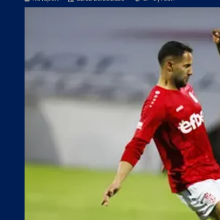
БГ Футбол:
ЦСКА към феновете: Остан
БГ Футбол:
ЦСКА покори 20-а държав