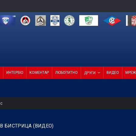
ИНТЕРВЮ
КОМЕНТАР
ЛЮБОПИТНО
ВИДЕО
МРЕЖ
ДРУГИ
ес
 Левски
 В БИСТРИЦА (ВИДЕО)
т ход на Левски и срещу Локо (Пд)