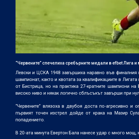
“Червените” спечелиха сребърните медали в efbet Лига и
Левски и ЦСКА 1948 завършиха наравно във финалния 
шампионат, както и квотата за квалификациите в Лигата
от Бистрица, но на практика 27-кратните шампиони на
високо ниво и някак логично сблъсъкът завърши при нуле
“Червените” влязоха в двубоя доста по-агресивно и о
първият точен изстрел дойде от крака на Мазир Сул
попадението.
В 20-ата минута Евертон Бала нанесе удар с много мощ,