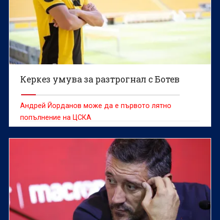
Керкез умува за разтрогнал с Ботев
Андрей Йорданов може да е първото лятно
попълнение на ЦСКА