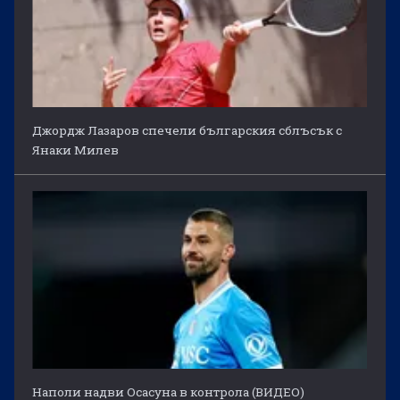
Джордж Лазаров спечели българския сблъсък с
Янаки Милев
Наполи надви Осасуна в контрола (ВИДЕО)