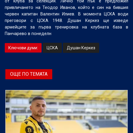
от клуба за селекция. Лично той пък е предложил
привличането на Теодор Иванов, който е син на бившия
червен капитан Валентин Илиев. В момента ЦСКА води
преговори с ЦСКА 1948. Душан Керкез ще изведе
армейците за първа тренировка на клубната база в
Панчарево в понеделн
Ключови думи:
ЦСКА
Душан Керкез
ОЩЕ ПО ТЕМАТА