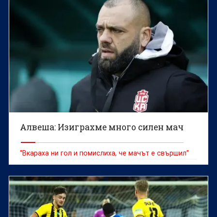
Алвеша: Изиграхме много силен мач
“Вкараха ни гол и помислиха, че мачът е свършил”