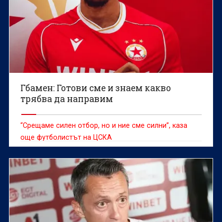
Гбамен: Готови сме и знаем какво
трябва да направим
“Срещаме силен отбор, но и ние сме силни”, каза
още футболистът на ЦСКА