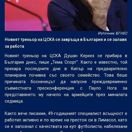
Източник: БГНЕС
Новият треньор на ЦСКА се завръща в България и се залавя
за работа
Новият треньор на ЦСКА Душан Керкез се прибира в
България днес, пише „Тема Спорт“. Както е известно, той
прекара последните дни в Кипър на предварително
планирана почивка със своето семейство. Това беше
причината босненецът да напусне преждевременно
съвместната пресконференция с Пауло Нога за
представянето му начело на армейците през миналата
седмица.
Както вече писахме, 49-годишният специалист всъщност е
работил активно и по време на престоя си в Лимасол, като
се е запознал с качествата на куп футболисти, набелязани