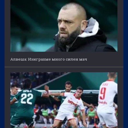
Алвеша: Изиграхме много силен мач