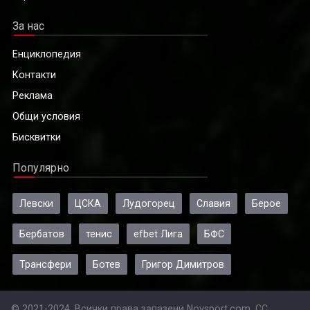
За нас
Енциклопедия
Контакти
Реклама
Общи условия
Бисквитки
Популярно
Левски
ЦСКА
Лудогорец
Славия
Берое
Бербатов
тенис
efbet Лига
БФС
Трансфери
Ботев
Григор Димитров
© 2021-2024, Всички права запазени Novsport.com.
CC