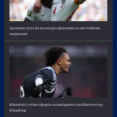
Арсенал тръгва на втора офанзива за английски
национал
Ювентус готви оферта за нападател на Манчестър
Юнайтед