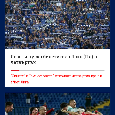
Левски пуска билетите за Локо (Пд) в
четвъртък
“Сините” и “смърфовете” откриват четвъртия кръг в
efbet Лига