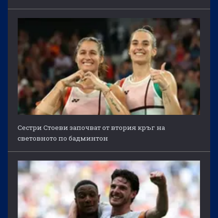
Сестри Стоеви започват от втория кръг на
световното по бадминтон