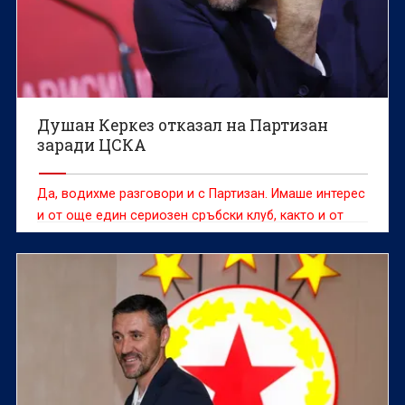
Душан Керкез отказал на Партизан
заради ЦСКА
Да, водихме разговори и с Партизан. Имаше интерес
и от още един сериозен сръбски клуб, както и от
два отбора в Полша.