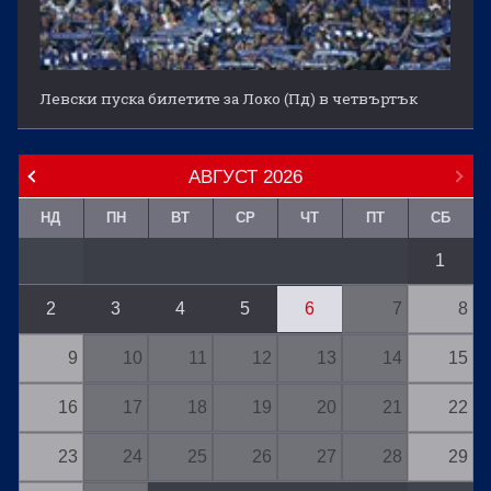
Левски пуска билетите за Локо (Пд) в четвъртък
АВГУСТ
2026
НД
ПН
ВТ
СР
ЧТ
ПТ
СБ
1
2
3
4
5
6
7
8
9
10
11
12
13
14
15
16
17
18
19
20
21
22
23
24
25
26
27
28
29