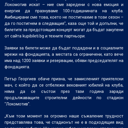
Локомотив искат – ние сме заредени с нова емоция и
енергия да празнуваме 100-годишнината на клуба.
Амбицирани сме това, което не постигнахме в този сезон –
да го постигнем в следващия", каза още той и допълни, че
билетите за предстоящия концерт могат да бъдат закупени
от сайта kupibileti.bg и техните партньори.
Заявки за билети може да бъдат подадени и в социалните
мрежи на фондацията, а местата са ограничени, като вече
има над 1200 заявки и резервации, обяви председателят на
фондацията.
Петър Георгиев обаче призна, че замисленият приятелски
мач, с който да се отбележи вековният юбилей на клуба,
няма да се състои през тази година заради
продължаващите строителни дейности по стадион
"Локомотив".
„Към този момент за огромно наше съжаление трудност
представлява това, че стадионът не е в подходящия вид