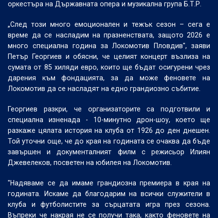
оркестъра на Държавната опера и музикална група Б.Т.Р.
„След този много емоционален и тежък сезон – сега е
време да се насладим на празненствата, защото 2026 е
много специална година за Локомотив Пловдив", заяви
Петър Георгиев и обясни, че целият концерт възлиза на
сумата от 85 хиляди евро, които ще бъдат осигурени чрез
дарения към фондацията, за да може феновете на
Локомотив да се насладят на едно грандиозно събитие.
Георгиев разкри, че организаторите са подготвили и
специална изненада - 10-минутно дрон-шоу, което ще
разкаже цялата история на клуба от 1926 до ден днешен.
Той уточни още, че до края на годината се очаква да бъде
завършен и документалният филм с режисьор Илиян
Джевелеков, посветен на юбилея на Локомотив.
"Надяваме се да имаме грандиозна премиера в края на
годината. Искаме да благодарим на всички служители в
клуба и футболистите за сърцатата игра през сезона.
Въпреки че накрая не се получи така, както феновете на