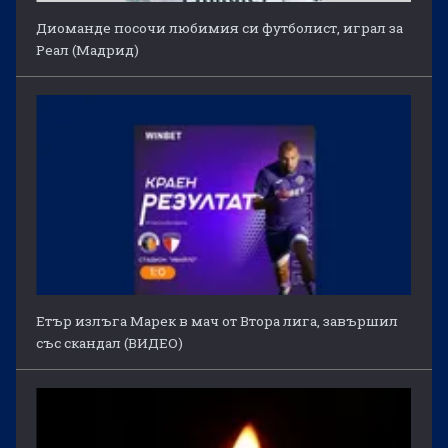
Диоманде посочи любимия си футболист, играл за
Реал (Мадрид)
Етър излъга Марек в мач от Втора лига, завършил
със скандал (ВИДЕО)