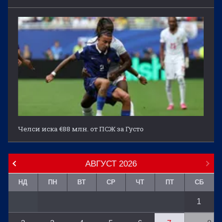
Челси иска €88 млн. от ПСЖ за Густо
АВГУСТ
2026
НД
ПН
ВТ
СР
ЧТ
ПТ
СБ
1