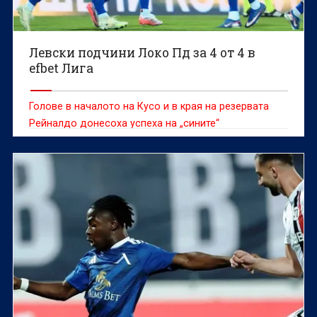
Левски подчини Локо Пд за 4 от 4 в
efbet Лига
Голове в началото на Кусо и в края на резервата
Рейналдо донесоха успеха на „сините“