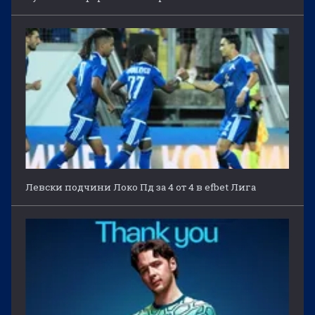
Левски подчини Локо Пд за 4 от 4 в efbet Лига