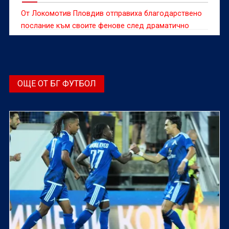
От Локомотив Пловдив отправиха благодарствено
послание към своите фенове след драматично
загубения бараж за Лигата на конференциите срещу
Лудогорец, решен след изпълнение на дузпи
ОЩЕ ОТ БГ ФУТБОЛ