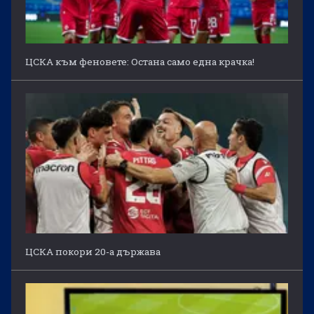
ЦСКА към феновете: Остана само една крачка!
ЦСКА покори 20-а държава