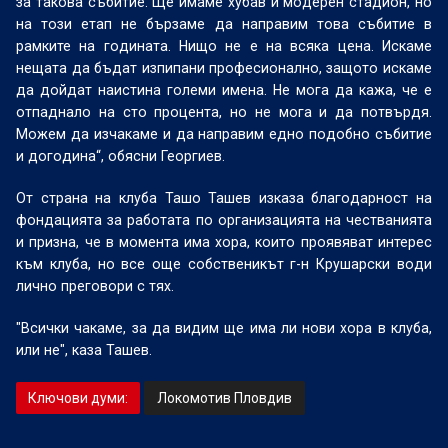
за такова събитие. Ще имаме хубав и модерен стадион, но
на този етап не бързаме да направим това събитие в
рамките на годината. Нищо не е на всяка цена. Искаме
нещата да бъдат изпипани професионално, защото искаме
да дойдат наистина големи имена. Не мога да кажа, че е
отпаднало на сто процента, но не мога и да потвърдя.
Можем да изчакаме и да направим едно подобно събитие
и догодина“, обясни Георгиев.
От страна на клуба Ташо Ташев изказа благодарност на
фондацията за работата по организацията на честванията
и призна, че в момента има хора, които проявяват интерес
към клуба, но все още собственикът г-н Крушарски води
лично преговори с тях.
"Всички чакаме, за да видим ще има ли нови хора в клуба,
или не", каза Ташев.
Ключови думи:
Локомотив Пловдив