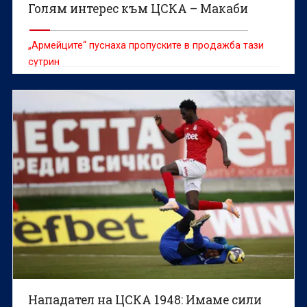
Голям интерес към ЦСКА – Макаби
„Армейците“ пуснаха пропуските в продажба тази
сутрин
Нападател на ЦСКА 1948: Имаме сили