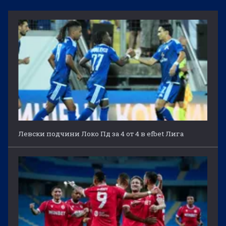
Левски подчини Локо Пд за 4 от 4 в efbet Лига