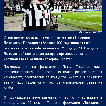
Източник: БГНЕС
С грандиозен концерт на Античния театър в Пловдив
Локомотив Пловдив отбелязва 100-годишнината от
основаването на клуба, обявиха от Фондация "100 години
Локомотив", която се ангажира с организацията на
честванията на юбилея на "черно-белите".
Председателят на фондацията Петър Георгиев даде
пресконференция на "Лаута", на която разкри част от
изненадите, подготвени за концерта. Участие в брифинга
взе и Ташо Ташев като част от Управителния съвет на
клуба.
От фондацията вече разкриха и част от участниците в
концерта на 29 юни - Танцова формация „Пловдивъ“,