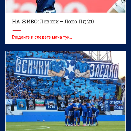
НА ЖИВО: Левски – Локо Пд 2:0
Гледайте и следете мача тук…