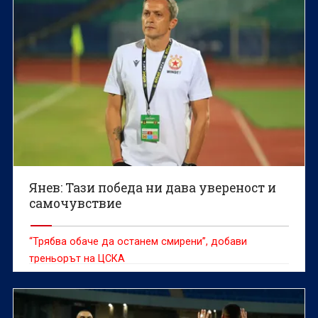
Янев: Тази победа ни дава увереност и
самочувствие
“Трябва обаче да останем смирени”, добави
треньорът на ЦСКА