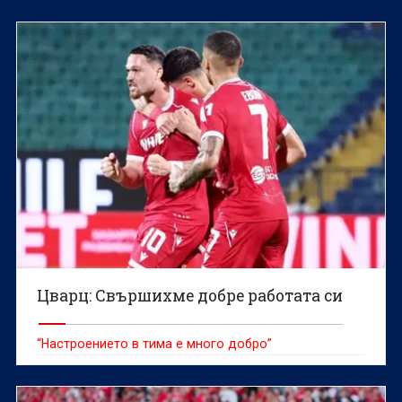
Цварц: Свършихме добре работата си
“Настроението в тима е много добро”