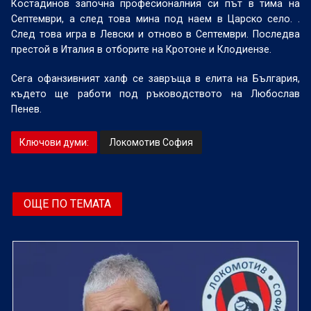
Костадинов започна професионалния си път в тима на
Септември, а след това мина под наем в Царско село. .
След това игра в Левски и отново в Септември. Последва
престой в Италия в отборите на Кротоне и Клодиензе.
Сега офанзивният халф се завръща в елита на България,
където ще работи под ръководството на Любослав
Пенев.
Ключови думи:
Локомотив София
ОЩЕ ПО ТЕМАТА