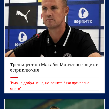
Треньорът на Макаби: Мачът все още не
е приключил
“Имаше добри неща, но лошите бяха прекалено
много”