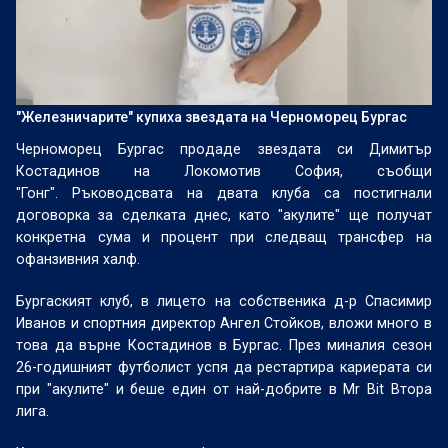
"Железничарите" купиха звездата на Черноморец Бургас
Черноморец Бургас продаде звездата си Димитър
Костадинов на Локомотив София, съобщи
"Гонг". Ръководсвата на двата клуба са постигнали
договорка за сделката днес, като "акулите" ще получат
конкретна сума и процент при следващ трансфер на
офанзивния халф.
Бургаският клуб, в лицето на собственика д-р Спасимир
Иванов и спортния директор Ангел Стойков, вложи много в
това да върне Костадинов в Бургас. През миналия сезон
26-годишният футболист успя да рестартира кариерата си
при "акулите" и беше един от най-добрите в Mr Bit Втора
лига.