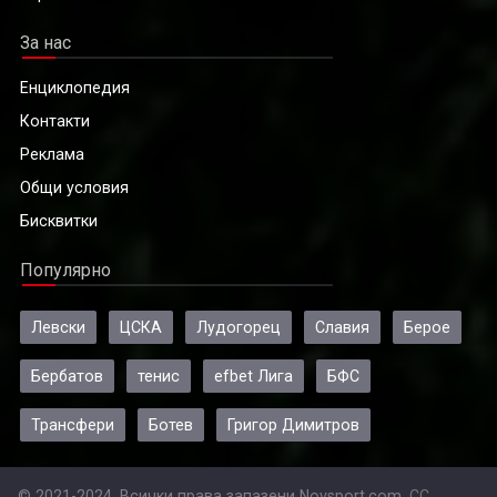
За нас
Енциклопедия
Контакти
Реклама
Общи условия
Бисквитки
Популярно
Левски
ЦСКА
Лудогорец
Славия
Берое
Бербатов
тенис
efbet Лига
БФС
Трансфери
Ботев
Григор Димитров
© 2021-2024, Всички права запазени Novsport.com.
CC