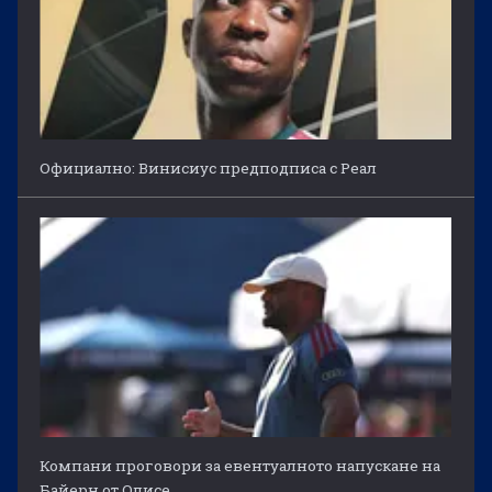
Официално: Винисиус предподписа с Реал
Компани проговори за евентуалното напускане на
Байерн от Олисе