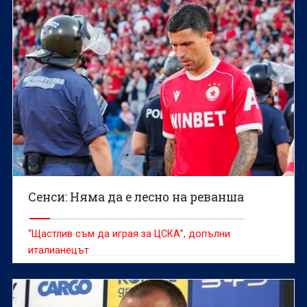
Сенси: Няма да е лесно на реванша
“Щастлив съм да играя за ЦСКА”, допълни
италианецът