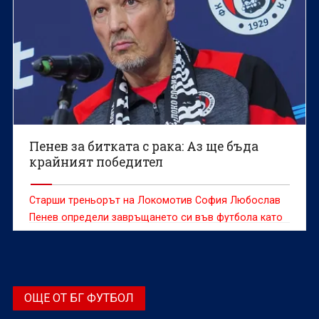
Пенев за битката с рака: Аз ще бъда
крайният победител
Старши треньорът на Локомотив София Любослав
Пенев определи завръщането си във футбола като
важна крачка по пътя към пълното му
възстановяване.
ОЩЕ ОТ БГ ФУТБОЛ