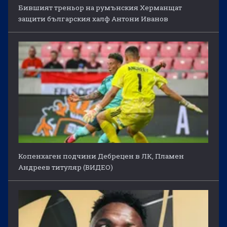
Бившият треньор на румънския Херманщат
защити българския халф Антони Иванов
Копенхаген подчини Дебрецен в ЛК, Пламен
Андреев титуляр (ВИДЕО)