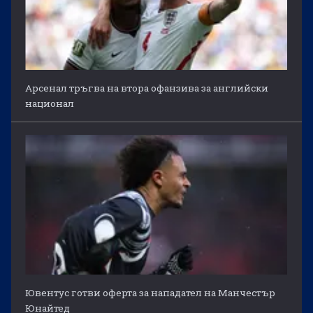
Арсенал тръгва на втора офанзива за английски
национал
Ювентус готви оферта за нападател на Манчестър
Юнайтед