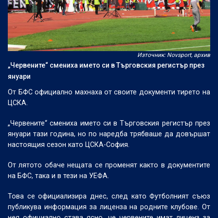
Източник: Novsport, архив
„Червените“ смениха името си в Търговския регистър през
януари
От БФС официално махнаха от своите документи тирето на
ЦСКА.
„Червените“ смениха името си в Търговския регистър през
януари тази година, но по наредба трябваше да довършат
настоящия сезон като ЦСКА-София.
От лятото обаче нещата се променят както в документите
на БФС, така и в тези на УЕФА.
Това се официализира днес, след като Футболният съюз
публикува информация за лиценза на родните клубове. От
нея официално става ясно, че червените имат лиценз за