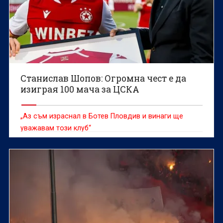
Станислав Шопов: Огромна чест е да
изиграя 100 мача за ЦСКА
„Аз съм израснал в Ботев Пловдив и винаги ще
уважавам този клуб“