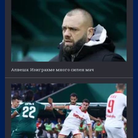
Алвеша: Изиграхме много силен мач