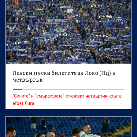
Левски пуска билетите за Локо (Пд) в
четвъртък
“Сините” и “смърфовете” откриват четвъртия кръг в
efbet Лига