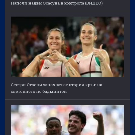
Наполи надви Осасуна в контрола (ВИДЕО)
Сестри Стоеви започват от втория кръг на
световното по бадминтон