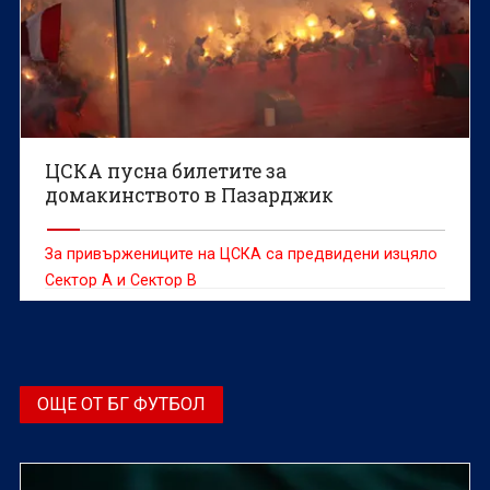
ЦСКА пусна билетите за
домакинството в Пазарджик
За привържениците на ЦСКА са предвидени изцяло
Сектор А и Сектор В
ОЩЕ ОТ БГ ФУТБОЛ