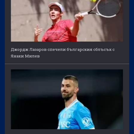
Джордж Лазаров спечели българския сблъсък с
Янаки Милев