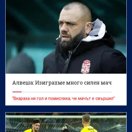
Алвеша: Изиграхме много силен мач
“Вкараха ни гол и помислиха, че мачът е свършил”