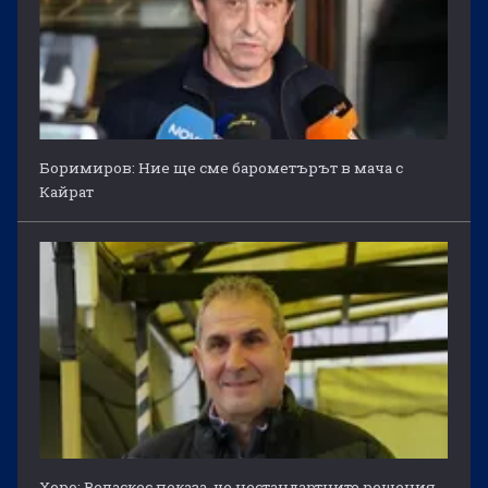
Боримиров: Ние ще сме барометърът в мача с
Кайрат
Херо: Веласкес показа, че нестандартните решения