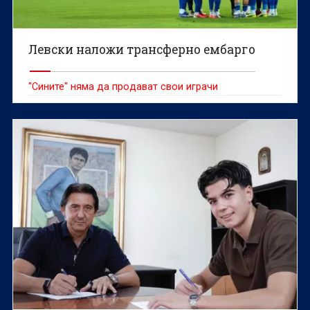
Левски наложи трансферно ембарго
"Сините" няма да продават свои играчи