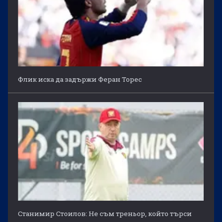
Флик иска да задържи Феран Торес
Станимир Стоилов: Не съм треньор, който търси