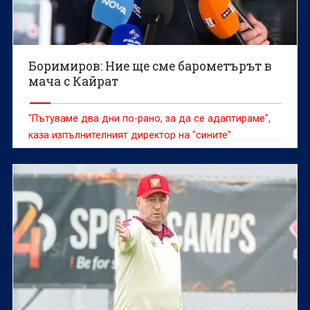
Боримиров: Ние ще сме барометърът в
мача с Кайрат
"Пътуваме два дни по-рано, за да се адаптираме",
каза изпълнителният директор на "сините"