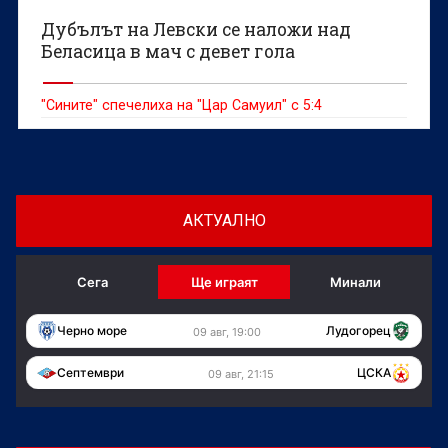
Дубълът на Левски се наложи над
Беласица в мач с девет гола
"Сините" спечелиха на "Цар Самуил" с 5:4
АКТУАЛНО
Сега
Ще играят
Минали
Черно море
Лудогорец
09 авг, 19:00
Септември
ЦСКА
09 авг, 21:15