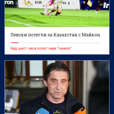
Левски потегли за Казахстан с Майкон
Над шест часа полет чака "сините"