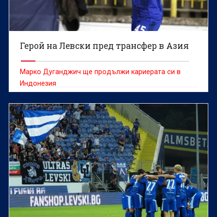
Герой на Левски пред трансфер в Азия
Марко Дуганджич ще продължи кариерата си в
Индонезия