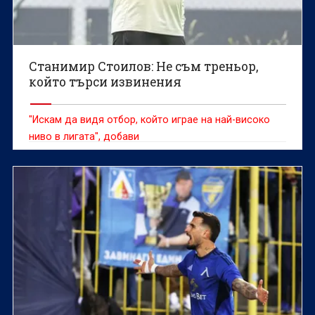
Станимир Стоилов: Не съм треньор,
който търси извинения
"Искам да видя отбор, който играе на най-високо
ниво в лигата", добави