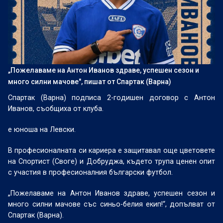
„Пожелаваме на Антон Иванов здраве, успешен сезон и
много силни мачове", пишат от Спартак (Варна)
Спартак (Варна) подписа 2-годишен договор с Антон
Иванов, съобщиха от клуба.
е юноша на Левски.
В професионалната си кариера е защитавал още цветовете
на Спортист (Своге) и Добруджа, където трупа ценен опит
с участия в професионалния български футбол.
„Пожелаваме на Антон Иванов здраве, успешен сезон и
много силни мачове със синьо-белия екип!“, допълват от
Спартак (Варна).