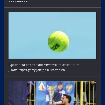
извинения
Бразилци спечелиха титлата на двойки на
„Чалънджър“ турнира в Пловдив