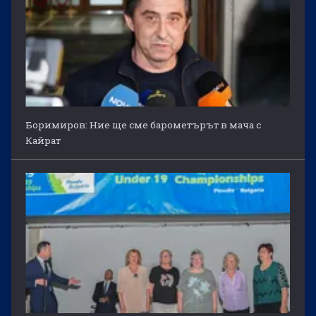
Боримиров: Ние ще сме барометърът в мача с
Кайрат