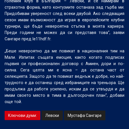
големия клуб в България – Левски, и се намирам в
страхотна форма, като контузиите останаха зад гърба ми.
Придобивам увереност след всеки двубой. Ако следващия
сезон имам възможност да играя в европейските клубни
турнири, ще бъде невероятна стъпка в моята кариера.
Преди години не можех да си представя това“, заяви
Сангаре пред le11hdf.fr.
„Беше невероятно да ме повикат в националния тим на
Мали. Изпитах същата емоция, както когато подписах
първия си професионален договор с Амиен, дори и по-
силна. Сега целта ми е ясна – да остана част от
селекцията. Защото да те повикат веднъж е добре, но най-
трудното е да останеш сред избраниците на треньора. Ще
продължа да работя усилено, искам да се утвърдя и да
имам своето място в тима в дългосрочен план“, добави
още той.
Ключови думи:
Левски
Мустафа Сангаре