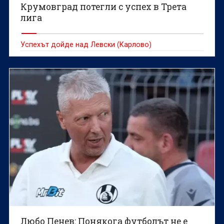
Крумовград потегли с успех в Трета
лига
Успехът дойде над Левски (Карлово)
Любо Пенев: Понякога футболът не е