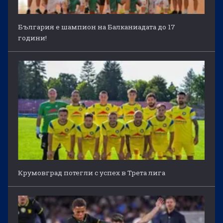
България е шампион на Балканиадата до 17
години!
Крумовград потегли с успех в Трета лига