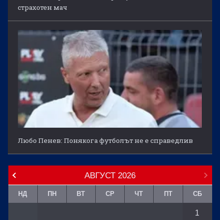
страхотен мач
Любо Пенев: Понякога футболът не е справедлив
АВГУСТ
2026
НД
ПН
ВТ
СР
ЧТ
ПТ
СБ
1