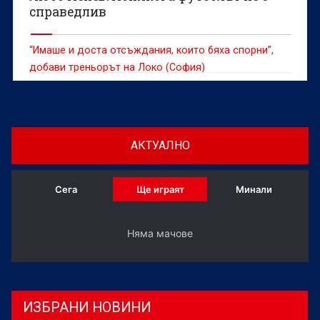
справедлив
“Имаше и доста отсъждания, които бяха спорни”,
добави треньорът на Локо (София)
АКТУАЛНО
Сега
Ще играят
Минали
Няма мачове
ИЗБРАНИ НОВИНИ