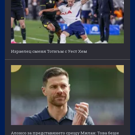
Израелец сменя Тотнъм с Уест Хем
Алонсо за представянето срещу Милан: Това беше