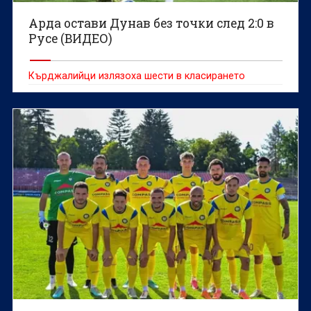
Арда остави Дунав без точки след 2:0 в
Русе (ВИДЕО)
Кърджалийци излязоха шести в класирането