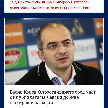
Съдийската комисия към Българския футболен
съюз обяви съдиите за 26-ия кръг на efbet Лига
Васил Колев: Опростачването сред част
от публиката на Левски добива
шокиращи размери