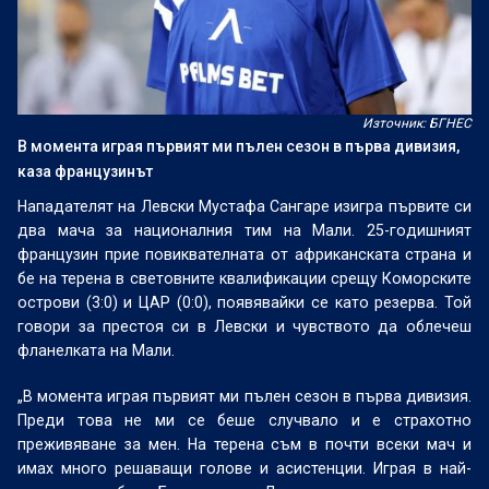
Източник: БГНЕС
В момента играя първият ми пълен сезон в първа дивизия,
каза французинът
Нападателят на Левски Мустафа Сангаре изигра първите си
два мача за националния тим на Мали. 25-годишният
французин прие повиквателната от африканската страна и
бе на терена в световните квалификации срещу Коморските
острови (3:0) и ЦАР (0:0), появявайки се като резерва. Той
говори за престоя си в Левски и чувството да облечеш
фланелката на Мали.
„В момента играя първият ми пълен сезон в първа дивизия.
Преди това не ми се беше случвало и е страхотно
преживяване за мен. На терена съм в почти всеки мач и
имах много решаващи голове и асистенции. Играя в най-