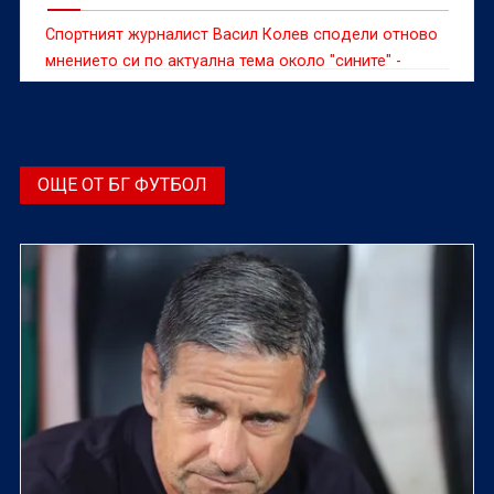
Спортният журналист Васил Колев сподели отново
мнението си по актуална тема около "сините" -
избирането на цвета за резервния екип догодина
ОЩЕ ОТ БГ ФУТБОЛ