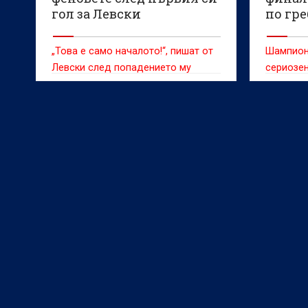
гол за Левски
по гр
„Това е само началото!“, пишат от
Шампион
Левски след попадението му
сериозен
пълни тр
Пловдив