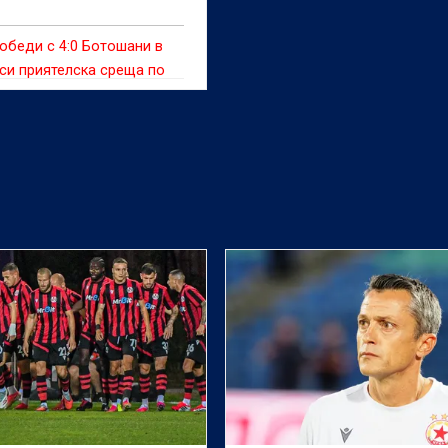
обеди с 4:0 Ботошани в
си приятелска среща по
 лятната подготовка.