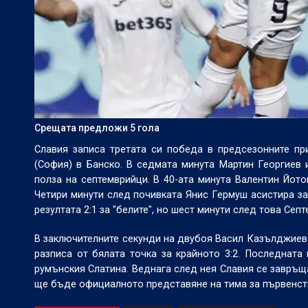
Срещата предложи 5 гола
Славия записа третата си победа в предсезонните при
(София) в Банско. В седмата минута Мартин Георгиев
полза на септемврийци. В 40-ата минута Валентин Йот
Четири минути след почивката Янис Гермуш асистира за
резултата 2:1 за "белите", но шест минути след това Сеп
В заключителните секунди на двубоя Васил Казълджиев 
разписа от бялата точка за крайното 3:2. Последната
румънския Слатина. Веднага след нея Славия се завръщ
ще бъде официалното представяне на тима за първенст