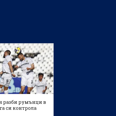
я разби румънци в
та си контрола