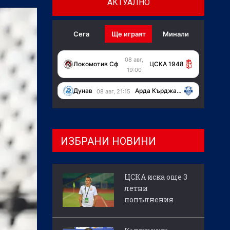
АКТУАЛНО
Сега
Ще играят
Минали
08 авг,
Локомотив Сф
ЦСКА 1948
19:00
Дунав
Арда Кърджали
08 авг, 21:15
ИЗБРАНИ НОВИНИ
ЦСКА иска още 3
летни
попълнения