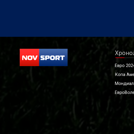
Хроно
Евро 202
Копа Ам
Мондиал
ЕвроВоле