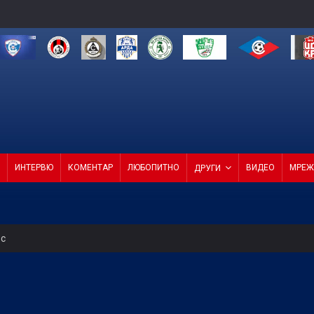
ИНТЕРВЮ
КОМЕНТАР
ЛЮБОПИТНО
ВИДЕО
МРЕЖ
ДРУГИ
ес
на мач
пълнения