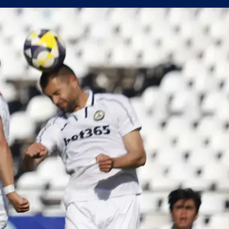
сферните планове на Левски
уцов