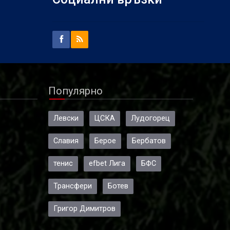
Популярно
Левски
ЦСКА
Лудогорец
Славия
Берое
Бербатов
тенис
efbet Лига
БФС
Трансфери
Ботев
Григор Димитров