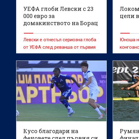
УЕФА глоби Левски с 23
Локом
000 евро за
цели 
домакинството на Борац
Левски е отнесъл сериозна глоба
Юноша на
от УЕФА след реванша от първия
конгоанс
предварителен кръг на ШЛ срещу
Борац
Кусо благодари на
Румян
феновете след първия си
финал