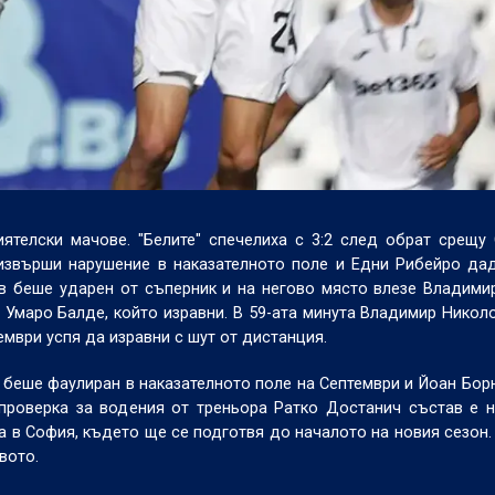
ятелски мачове. "Белите" спечелиха с 3:2 след обрат срещу
 извърши нарушение в наказателното поле и Едни Рибейро да
ов беше ударен от съперник и на негово място влезе Владими
 Умаро Балде, който изравни. В 59-ата минута Владимир Никол
тември успя да изравни с шут от дистанция.
беше фаулиран в наказателното поле на Септември и Йоан Бор
 проверка за водения от треньора Ратко Достанич състав е 
а в София, където ще се подготвя до началото на новия сезон.
вото.