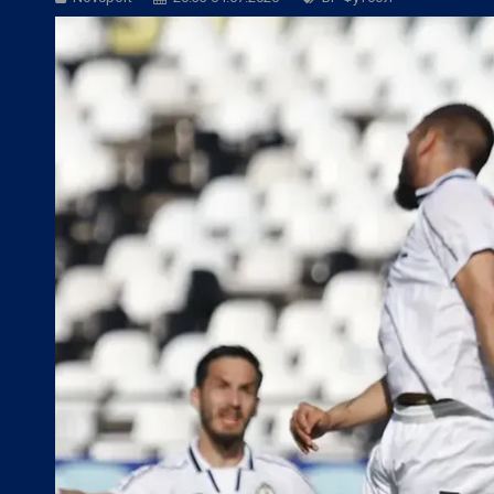
БГ Футбол:
Контузиите променят тран
БГ Футбол:
Левски постави цена на В