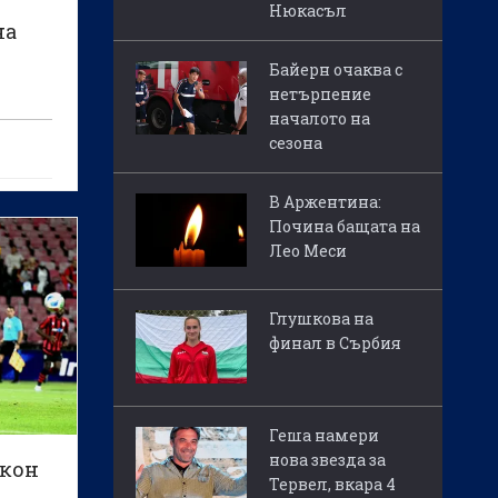
Нюкасъл
на
Байерн очаква с
нетърпение
началото на
сезона
В Аржентина:
Почина бащата на
Лео Меси
Глушкова на
финал в Сърбия
Геша намери
нова звезда за
йкон
Тервел, вкара 4