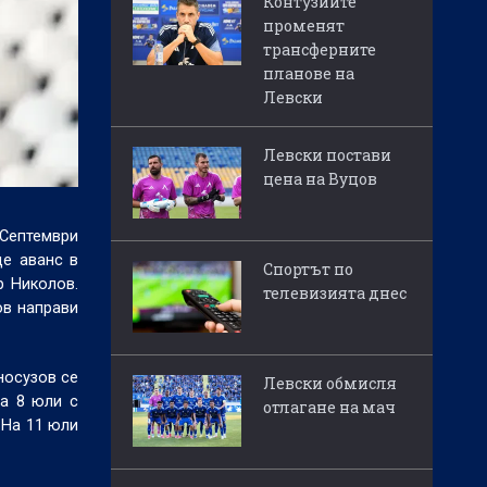
Контузиите
променят
трансферните
планове на
Левски
Левски постави
цена на Вуцов
 Септември
де аванс в
Спортът по
р Николов.
телевизията днес
ов направи
носузов се
Левски обмисля
на 8 юли с
отлагане на мач
 На 11 юли