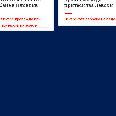
ебане в Пловдив
притеснява Левски
атът се провежда при
Лекарската забрана не пада
 зрителски интерес и
ибуни на Гребната база в
.