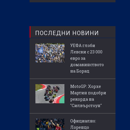
ПОСЛЕДНИ НОВИНИ
УЕФА глоби
Левски с 23 000
евро за
домакинството
на Борац
MotoGP: Хорхе
Мартин подобри
рекорда на
"Силвърстоун"
Официално:
Лоренцо