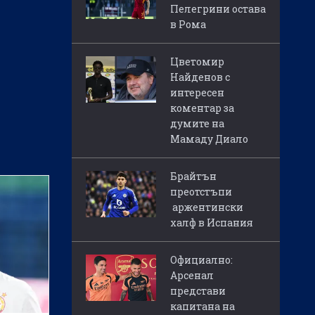
Пелегрини остава
в Рома
Цветомир
Найденов с
интересен
коментар за
думите на
Мамаду Диало
Брайтън
преотстъпи
аржентински
халф в Испания
Официално:
Арсенал
представи
капитана на