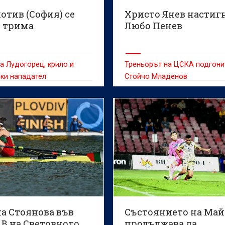
отив (София) се
Христо Янев настиг
в трима
Любо Пенев
 Лудогорец, крило и
Треньорът на ЦСКА подгони
ки нападател
Стойчо Младенов
а Стоянова във
Състоянието на Ма
 B на Световното
продължава да