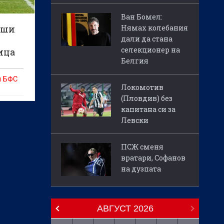
Ван Бомел:
Нямах колебания
рши
дали да стана
селекционер на
ица
Белгия
я БФС
Локомотив
(Пловдив) без
капитана си за
Левски
ще
ето на
ПСЖ сменя
вратари, Софанов
на дузпата
АВГУСТ
2026