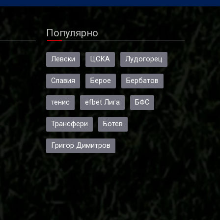
Популярно
Левски
ЦСКА
Лудогорец
Славия
Берое
Бербатов
тенис
efbet Лига
БФС
Трансфери
Ботев
Григор Димитров