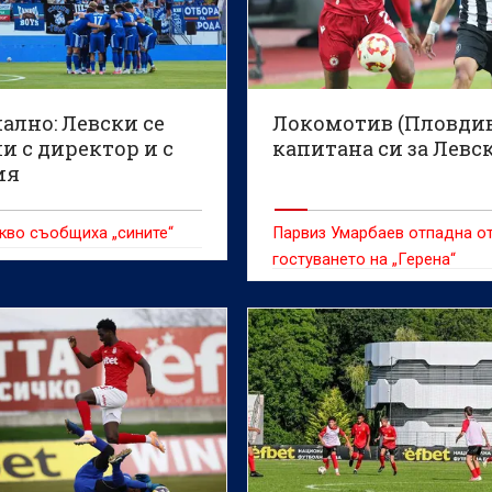
ално: Левски се
Локомотив (Пловдив
и с директор и с
капитана си за Левс
ия
кво съобщиха „сините“
Парвиз Умарбаев отпадна о
гостуването на „Герена“