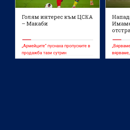
Голям интерес към ЦСКА
Напада
– Макаби
Имаме
отстр
Панат
„Армейците“ пуснаха пропуските в
„Вярваме
продажба тази сутрин
вярваме,
Мамаду 