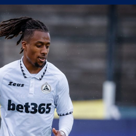
а само една крачка!
а