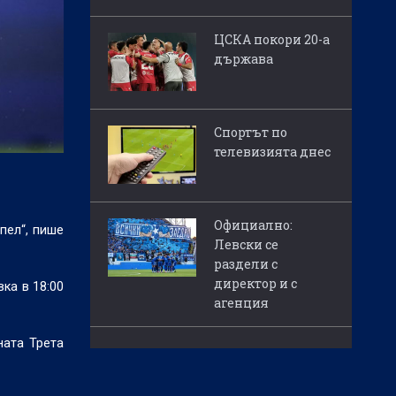
ЦСКА покори 20-а
държава
Спортът по
телевизията днес
Официално:
пел“, пише
Левски се
раздели с
директор и с
ка в 18:00
агенция
ната Трета