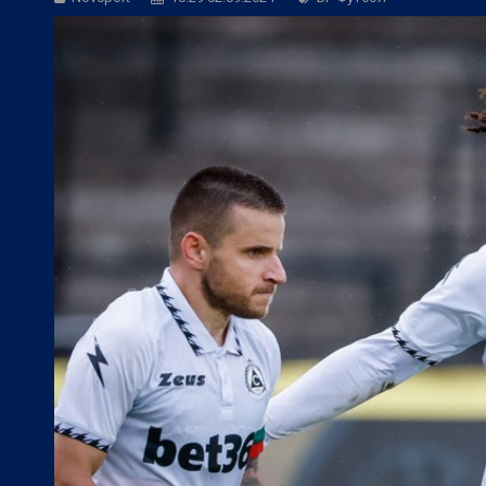
БГ Футбол:
ЦСКА към феновете: Остан
БГ Футбол:
ЦСКА покори 20-а държав