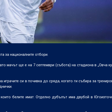
та за националните отбори.
то мачът ще е на 7 септември (събота) на стадиона в „Овча ку
 играчите си в почивка до сряда, когато ги събира за трениров
днички.
 които белите имат. Отделно дубълът има двубой в Югоизточ