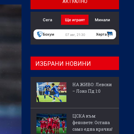
АКТУАЛНО
Сега
Ще играят
Минали
Бохум
Херта
07 авг, 21:30
ИЗБРАНИ НОВИНИ
НА ЖИВО: Левски
– Локо Пд 1:0
ЦСКА към
феновете: Остана
само една крачка!