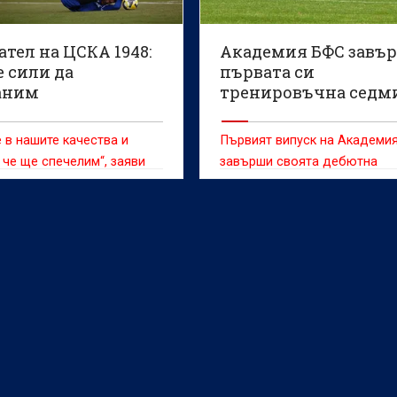
тел на ЦСКА 1948:
Академия БФС завъ
 сили да
първата си
аним
тренировъчна седм
инайкос
след началото на
проекта
 в нашите качества и
Първият випуск на Академи
 че ще спечелим“, заяви
завърши своята дебютна
Диало
тренировъчна седмица,
поставяйки основите на
ежедневния процес, който 
бъде в основата на развити
младите футболни таланти.