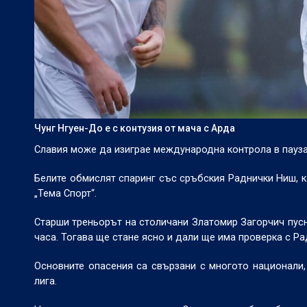
Чунг Нгуен-До е с контузия от мача с Арда
Славия може да изиграе международна контрола в пауза
Белите обмислят спаринг със сръбския Раднички Ниш, ка
„Тема Спорт“.
Старши треньорът на столичани Златомир Загорчич пусна
часа. Тогава ще стане ясно и дали ще има проверка с Ра
Основните опасения са свързани с многото национали,
лига.