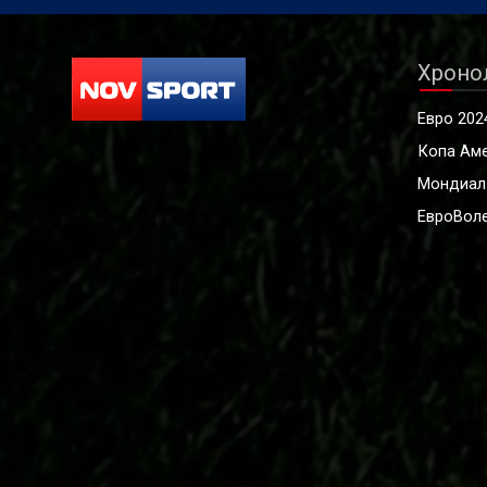
Хроно
Евро 202
Копа Ам
Мондиал
ЕвроВоле