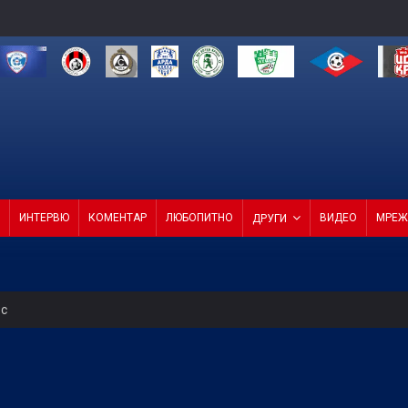
ИНТЕРВЮ
КОМЕНТАР
ЛЮБОПИТНО
ВИДЕО
МРЕЖ
ДРУГИ
ес
ели с директор и с агенция
 1:0