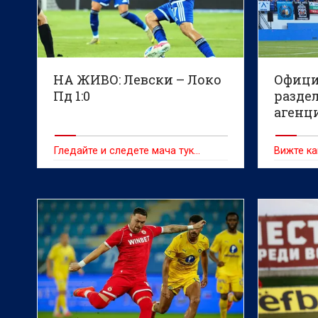
НА ЖИВО: Левски – Локо
Офици
Пд 1:0
раздел
агенц
Гледайте и следете мача тук…
Вижте ка