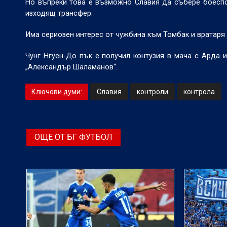
Но въпреки това е възможно Славия да събере боеспос
изходящ трансфер.
Има сериозен интерес от чужбина към Томбак и вратаря 
Чунг Нгуен-До пък е получил контузия в мача с Арда 
„Александър Шаламанов“.
Ключови думи:
Славия
контроли
контрола
ОЩЕ ОТ БГ ФУТБОЛ