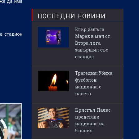
оже да има
ПОСЛЕДНИ НОВИНИ
Етър излъга
на стадион
Марек в мач от
Втора лига,
завършил със
скандал
Трагедия: Убиха
футболен
национал с
павета
Кристъл Палас
представи
национал на
Япония