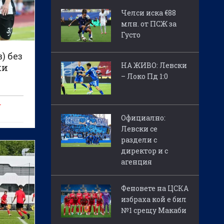
Челси иска €88
млн. от ПСЖ за
Густо
) без
НА ЖИВО: Левски
ки
– Локо Пд 1:0
т
Официално:
Левски се
раздели с
директор и с
агенция
Феновете на ЦСКА
избраха кой е бил
№1 срещу Макаби