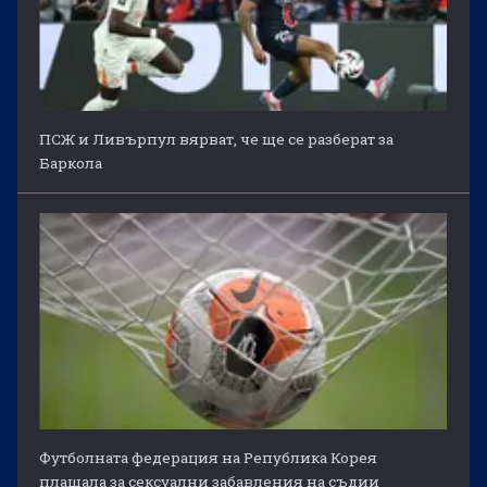
ПСЖ и Ливърпул вярват, че ще се разберат за
Баркола
Футболната федерация на Република Корея
плащала за сексуални забавления на съдии