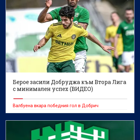
Берое засили Добруджа към Втора Лига
с минимален успех (ВИДЕО)
Валбуена вкара победния гол в Добрич