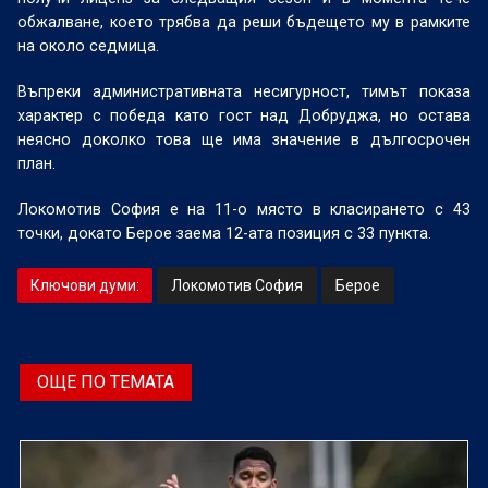
обжалване, което трябва да реши бъдещето му в рамките
на около седмица.
Въпреки административната несигурност, тимът показа
характер с победа като гост над Добруджа, но остава
неясно доколко това ще има значение в дългосрочен
план.
Локомотив София е на 11-о място в класирането с 43
точки, докато Берое заема 12-ата позиция с 33 пункта.
Ключови думи:
Локомотив София
Берое
ОЩЕ ПО ТЕМАТА