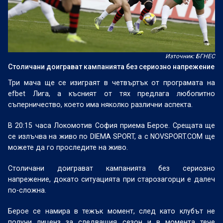
Източник: БГНЕС
Столичани доиграват кампанията без сериозно напрежение
Три мача ще се изиграят в четвъртък от програмата на
efbet Лига, а късният от тях предлага любопитно
съперничество, което има няколко различни аспекта.
В 20:15 часа Локомотив София приема Берое. Срещата ще
се излъчва на живо по DIEMA SPORT, а с NOVSPORT.COM ще
можете да го проследите на живо.
Столичани доиграват кампанията без сериозно
напрежение, докато ситуацията при старозагорци е далеч
по-сложна.
Берое се намира в тежък момент, след като клубът не
получи лиценз за следващия сезон и в момента тече