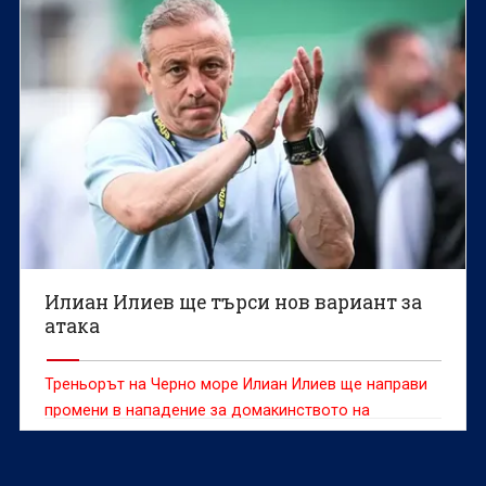
Илиан Илиев ще търси нов вариант за
атака
Треньорът на Черно море Илиан Илиев ще направи
промени в нападение за домакинството на
Лудогорец.