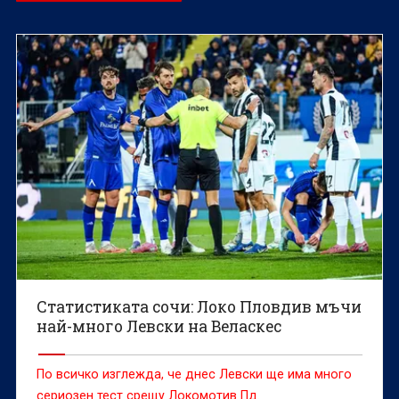
Статистиката сочи: Локо Пловдив мъчи
най-много Левски на Веласкес
По всичко изглежда, че днес Левски ще има много
сериозен тест срещу Локомотив Пд.