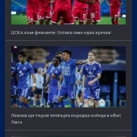
ЦСКА към феновете: Остана само една крачка!
Левски ще търси четвърта поредна победа в efbet
Лига