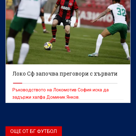
Локо Сф започва преговори с хървати
Ръководството на Локомотив София иска да
задържи халфа Доминик Янков.
ОЩЕ ОТ БГ ФУТБОЛ