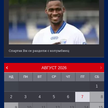
Спартак Вн се раздели с колумбиец
АВГУСТ
2026
НД
ПН
ВТ
СР
ЧТ
ПТ
СБ
1
2
3
4
5
6
7
8
9
10
11
12
13
14
15