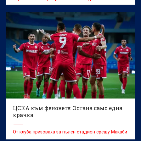
ЦСКА към феновете: Остана само една
крачка!
От клуба призоваха за пълен стадион срещу Макаби