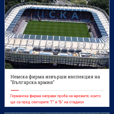
Немска фирма извърши инспекция на
"Българска армия"
Германска фирма направи проба на мрежите, които
ще са пред секторите "Г" и "Б" на стадион
"Българска армия", съобщава "24 часа".