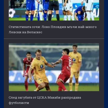
Статистиката сочи: Локо Пловдив мъчи най-много
Левски на Веласкес
След загубата от ЦСКА Макаби разпродава
футболисти