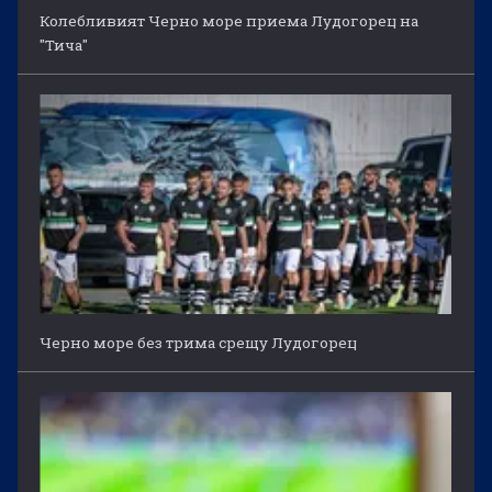
Колебливият Черно море приема Лудогорец на
"Тича"
Черно море без трима срещу Лудогорец