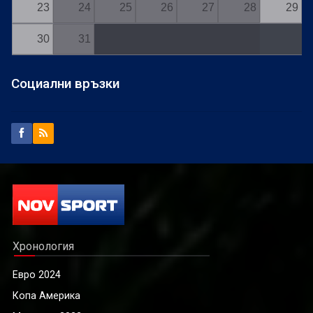
23
24
25
26
27
28
29
30
31
Социални връзки
Хронология
Евро 2024
Копа Америка