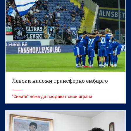
Левски наложи трансферно ембарго
"Сините" няма да продават свои играчи