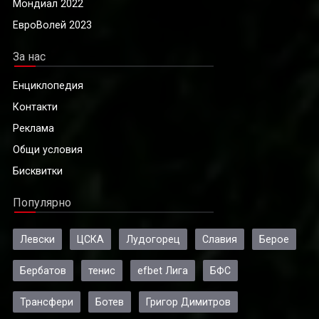
Мондиал 2022
ЕвроВолей 2023
За нас
Енциклопедия
Контакти
Реклама
Общи условия
Бисквитки
Популярно
Левски
ЦСКА
Лудогорец
Славия
Берое
Бербатов
тенис
efbet Лига
БФС
Трансфери
Ботев
Григор Димитров