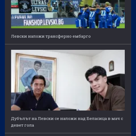
Левски наложи трансферно ембарго
Дубълът на Левски се наложи над Беласица в мач с
девет гола