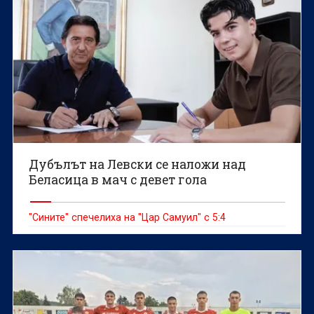
Дубълът на Левски се наложи над
Беласица в мач с девет гола
"Сините" спечелиха на "Цар Самуил" с 5:4