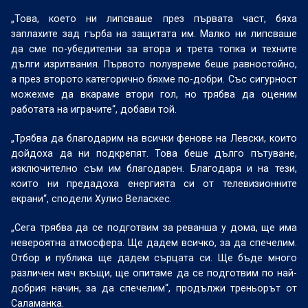
„Това, което ни липсваше през първата част, бяха
заплахите зад гърба на защитата им. Малко ни липсваше
да сме по-убедителни за втора и трета топка и техните
дълги изритвания. Първото полувреме беше равностойно,
а през второто категорично бяхме по-добри. Със сигурност
можехме да вкараме втори гол, но трябва да оценим
работата на играчите“, добави той.
„Трябва да благодарим на всички фенове на Левски, които
дойдоха да ни подкрепят. Това беше дълго пътуване,
изключително съм им благодарен. Благодаря и на тези,
които ни предадоха енергията си от телевизионните
екрани“, сподели Хулио Веласкес.
„Сега трябва да се подготвим за реванша у дома, ще има
невероятна атмосфера. Ще дадем всичко, за да спечелим.
Отбор и публика ще дадем сърцата си. Ще бъде много
различен мач вкъщи, ще опитаме да се подготвим по най-
добрия начин, за да спечелим“, продължи треньорът от
Саламанка.