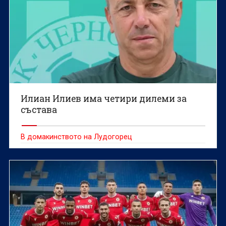
Илиан Илиев има четири дилеми за
състава
В домакинството на Лудогорец