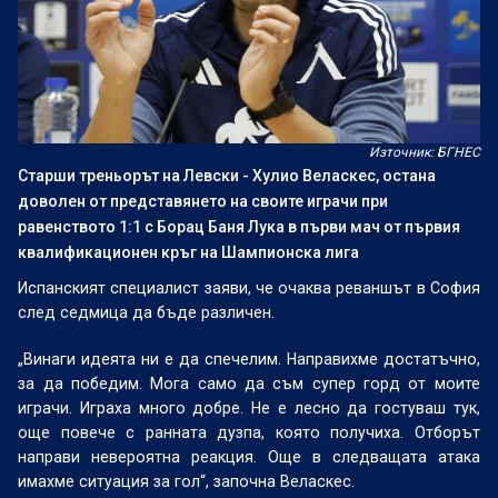
Източник: БГНЕС
Старши треньорът на Левски - Хулио Веласкес, остана
доволен от представянето на своите играчи при
равенството 1:1 с Борац Баня Лука в първи мач от първия
квалификационен кръг на Шампионска лига
Испанският специалист заяви, че очаква реваншът в София
след седмица да бъде различен.
„Винаги идеята ни е да спечелим. Направихме достатъчно,
за да победим. Мога само да съм супер горд от моите
играчи. Играха много добре. Не е лесно да гостуваш тук,
още повече с ранната дузпа, която получиха. Отборът
направи невероятна реакция. Още в следващата атака
имахме ситуация за гол“, започна Веласкес.