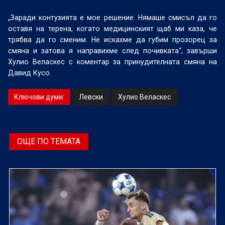
„Заради контузията е мое решение. Нямаше смисъл да го
оставя на терена, когато медицинският щаб ми каза, че
трябва да го сменим. Не искахме да губим прозорец за
смяна и затова я направихме след почивката“, завърши
Хулио Веласкес с коментар за принудителната смяна на
Давид Кусо.
Ключови думи:
Левски
Хулио Веласкес
ОЩЕ ПО ТЕМАТА