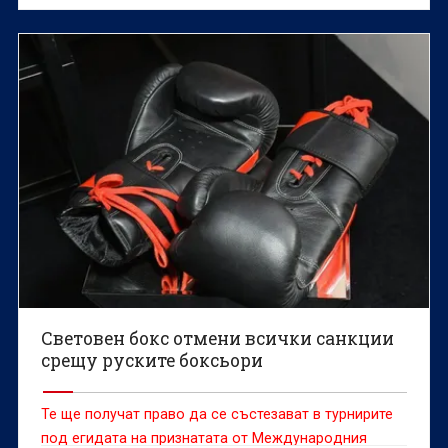
да даде лиценз на синовете му - Едмонд и Гриша, за
да могат да представляват страната на
международни състезания.
Световен бокс отмени всички санкции
срещу руските боксьори
Те ще получат право да се състезават в турнирите
под егидата на признатата от Международния