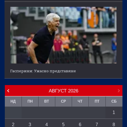
Гасперини: Ужасно представяне
АВГУСТ
2026
НД
ПН
ВТ
СР
ЧТ
ПТ
СБ
1
2
3
4
5
6
7
8