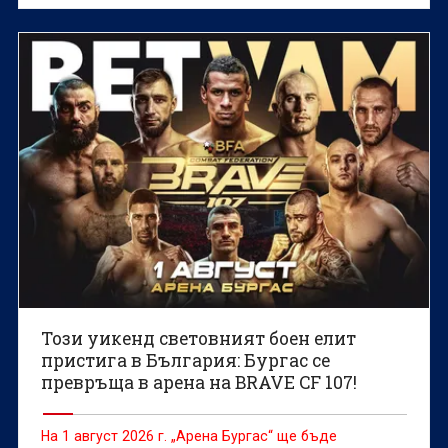
олимпийски комитет централа
Този уикенд световният боен елит
пристига в България: Бургас се
превръща в арена на BRAVE CF 107!
На 1 август 2026 г. „Арена Бургас“ ще бъде