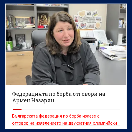
съобщават от БФБорба.
Федерацията по борба отговори на
Армен Назарян
Българската федерация по борба излезе с
отговор на изявлението на двукратния олимпийски
шампион Армен Назарян от по-рано днес по