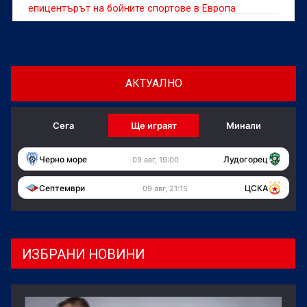
епицентърът на бойните спортове в Европа
АКТУАЛНО
Сега
Ще играят
Минали
Черно море
Лудогорец
09 авг, 19:00
Септември
ЦСКА
09 авг, 21:15
ИЗБРАНИ НОВИНИ