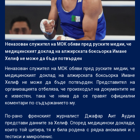
Неназован служител на МОК обяви пред руските медии, че
медицинският доклад на алжирската боксьорка Имане
Хелиф не може да бъде потвърден
Неназован служител на МОК обяви пред руските медии, че
медицинският доклад на алжирската боксьорка Имане
Хелиф не може да бъде потвърден. Представител на
организацията отбеляза, че произходът на документите не
е известен, така че няма да се правят официални
коментари по съдържанието му.
По-рано френският журналист Джафар Аит Аудиа
представи данните за Хелиф. Според медицински доклади,
които той цитира, тя е била родена с рядка аномалия и с
тестиси и микропенис.