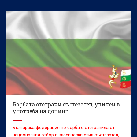
Борбата отстрани състезател, уличен в
употреба на допинг
Българска федерация по борба е отстранила от
националния отбор в класически стил състезател,