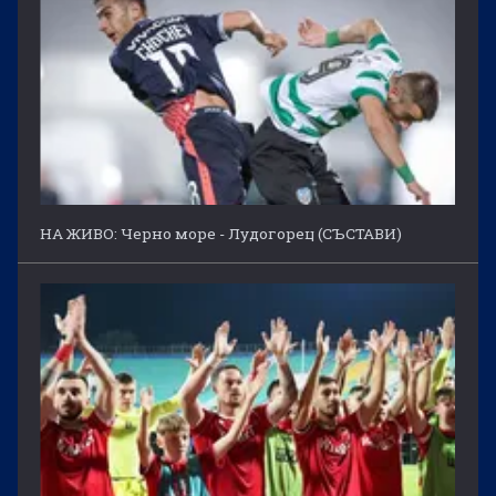
НА ЖИВО: Черно море - Лудогорец (СЪСТАВИ)