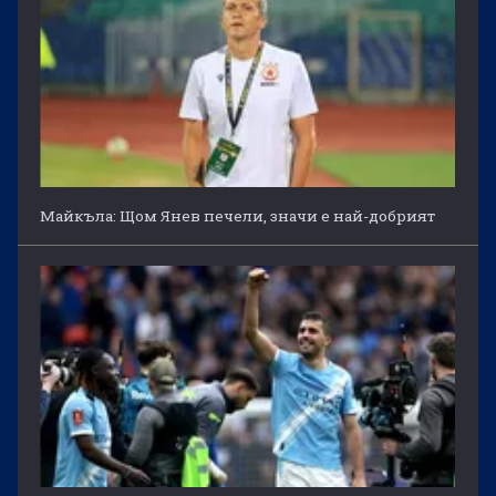
Майкъла: Щом Янев печели, значи е най-добрият