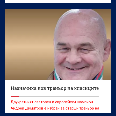
уличен в употребата на допинг, съобщават от
организацията.
Назначиха нов треньор на класиците
Двукратният световен и европейски шампион
Андрей Димитров е избран за старши треньор на
националния отбор по борба в класическия стил,