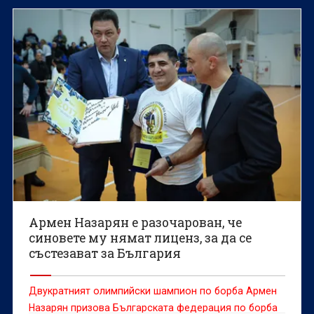
отношение на лиценза на синовете му Едмонд и
Гриша за участие в международни турнири.
Армен Назарян е разочарован, че
синовете му нямат лиценз, за да се
състезават за България
Двукратният олимпийски шампион по борба Армен
Назарян призова Българската федерация по борба