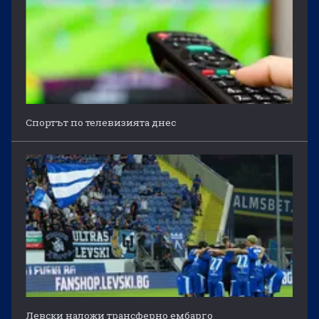
Спортът по телевизията днес
Левски наложи трансферно ембарго