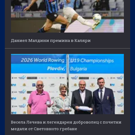
Даниел Малдини премина в Каляри
Весела Лечева и легендарен доброволец с почетни
медали от Световното гребане