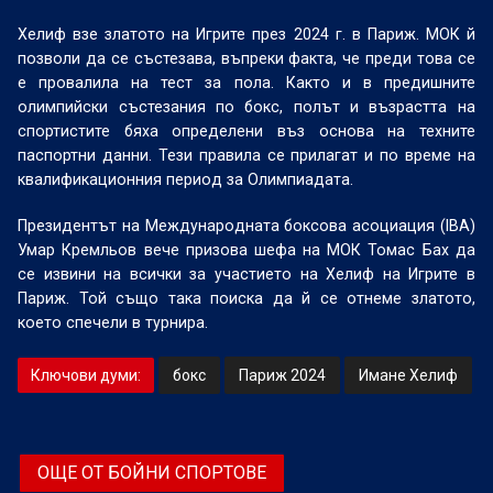
Хелиф взе златото на Игрите през 2024 г. в Париж. МОК й
позволи да се състезава, въпреки факта, че преди това се
е провалила на тест за пола. Както и в предишните
олимпийски състезания по бокс, полът и възрастта на
спортистите бяха определени въз основа на техните
паспортни данни. Тези правила се прилагат и по време на
квалификационния период за Олимпиадата.
Президентът на Международната боксова асоциация (IBA)
Умар Кремльов вече призова шефа на МОК Томас Бах да
се извини на всички за участието на Хелиф на Игрите в
Париж. Той също така поиска да й се отнеме златото,
което спечели в турнира.
Ключови думи:
бокс
Париж 2024
Имане Хелиф
ОЩЕ ОТ БОЙНИ СПОРТОВЕ