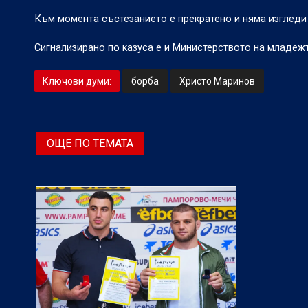
Към момента състезанието е прекратено и няма изгледи
Сигнализирано по казуса е и Министерството на младежт
Ключови думи:
борба
Христо Маринов
ОЩЕ ПО ТЕМАТА