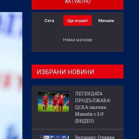
АКТУАЛНО
Сега
Ще играят
Минали
Няма мачове
ИЗБРАНИ НОВИНИ
ЛЕГЕНДАТА
ПРОДЪЛЖАВА!
ЦСКА смачка
Макаби с 3:0!
(ВИДЕО)
Веласкес: Очаква