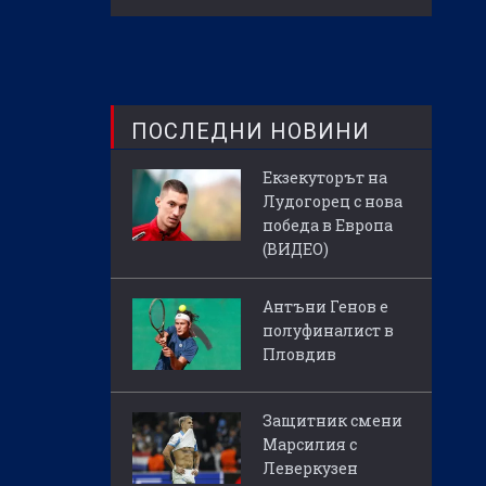
ПОСЛЕДНИ НОВИНИ
Екзекуторът на
Лудогорец с нова
победа в Европа
(ВИДЕО)
Антъни Генов е
полуфиналист в
Пловдив
Защитник смени
Марсилия с
Леверкузен