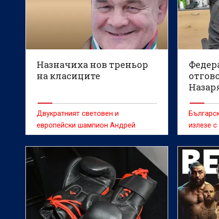
Назначиха нов треньор
Федер
на класиците
отгов
Назар
Двукратният световен и
Българс
европейски шампион Андрей
излезе с
Димитров е избран за старши
на двукр
треньор на националния отбор по
шампион 
борба в класическия стил,
рано дне
съобщават от БФБорба.
лиценза 
Гриша за
турнири.