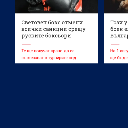
Световен бокс отмени
Този 
всички санкции срещу
боен е
руските боксьори
Българ
превр
BRAVE 
Те ще получат право да се
На 1 авгу
състезават в турнирите под
ще бъде
егидата на признатата от
спортове
Международния олимпийски
комитет централа