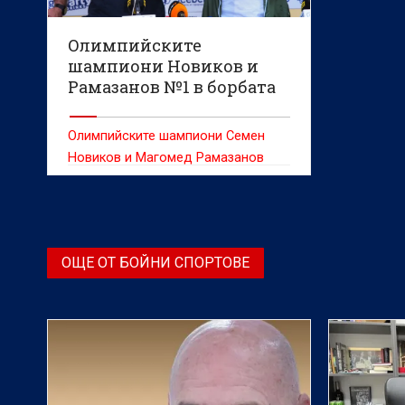
Олимпийските
шампиони Новиков и
Рамазанов №1 в борбата
Олимпийските шампиони Семен
Новиков и Магомед Рамазанов
разделиха първото място в
класацията за най-добър
състезател за 2024 година на
Българската федерация по борба
ОЩЕ ОТ БОЙНИ СПОРТОВЕ