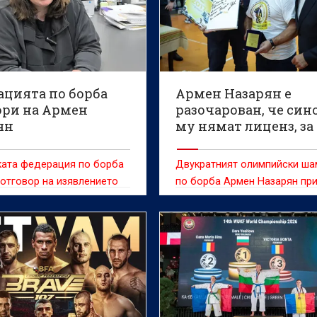
ацията по борба
Армен Назарян е
ори на Армен
разочарован, че син
ян
му нямат лиценз, за 
състезават за Бълга
ката федерация по борба
Двукратният олимпийски ш
 отговор на изявлението
по борба Армен Назарян пр
атния олимпийски
Българската федерация по 
Армен Назарян от по-
да даде лиценз на синовете 
с по отношение на
Едмонд и Гриша, за да мога
на синовете му Едмонд и
представляват страната на
 участие в международни
международни състезания.