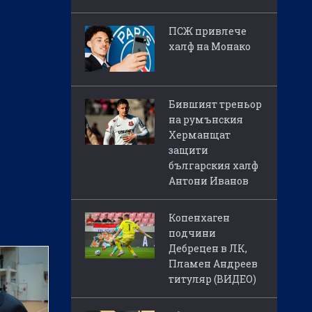
ПСЖ привлече
халф на Монако
Бившият треньор
на румънския
Херманщат
защити
българския халф
Антони Иванов
Копенхаген
подчини
Дебрецен в ЛК,
Пламен Андреев
титуляр (ВИДЕО)