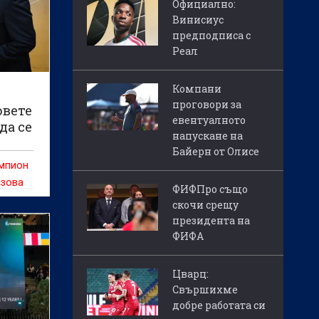
Официално:
Винисиус
предподписа с
Реал
Компани
проговори за
овете
евентуалното
да се
напускане на
рия
Байерн от Олисе
ампион
изова
ФИФПро също
борба
скочи срещу
му -
президента на
т да
ФИФА
Цварц:
Свършихме
добре работата си