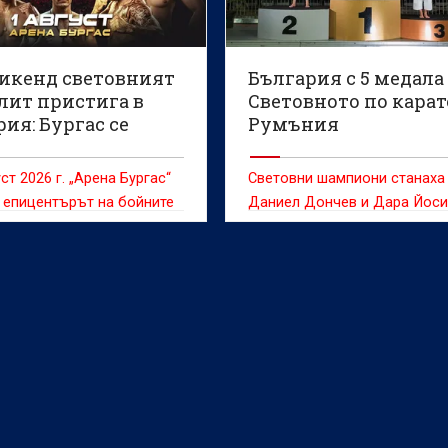
уикенд световният
България с 5 медала
лит пристига в
Световното по карат
ия: Бургас се
Румъния
ъща в арена на
CF 107!
ст 2026 г. „Арена Бургас“
Световни шампиони станаха
 епицентърът на бойните
Даниел Дончев и Дара Йос
 в Европа