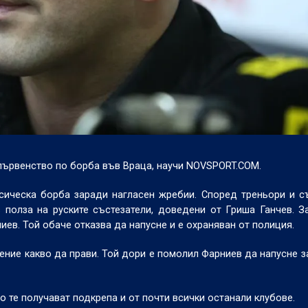
първенство по борба във Враца, научи
NOVSPORT.COM
.
сическа борба заради нагласен жребии. Според треньори и с
 полза на руските състезатели, доведени от Гриша Ганчев. З
иев. Той обаче отказва да напусне и е охраняван от полиция.
ние какво да прави. Той дори е помолил Фарниев да напусне за
но те получават подкрепа и от почти всички останали клубове.