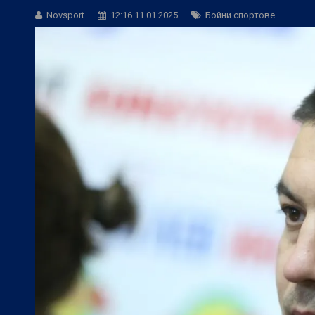
БГ Футбол:
Веласкес: Очаква ни труде
Novsport
12:16 11.01.2025
Бойни спортове
Европейски футбол:
Официално: Реал 