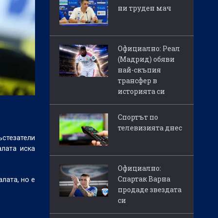
ни труден мач
Официално: Реал
(Мадрид) обяви
най-скъпия
трансфер в
историята си
Спортът по
телевизията днес
ъстезатели
алата иска
Официално:
Спартак Варна
лата, но е
продаде звездата
си