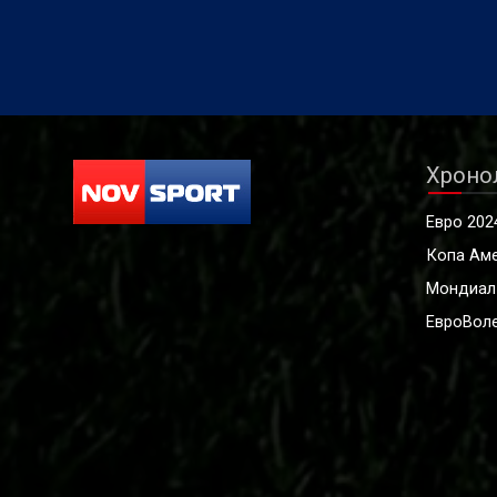
Хроно
Евро 202
Копа Ам
Мондиал
ЕвроВоле