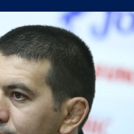
н мач
(Мадрид) обяви най-скъпия трансфер в историята си