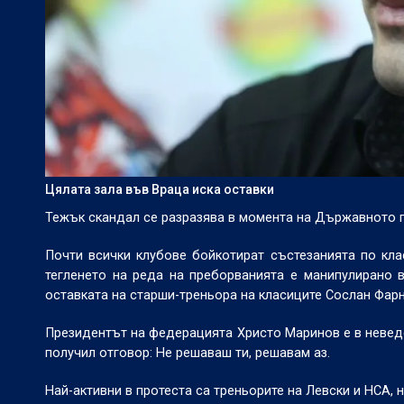
Цялата зала във Враца иска оставки
Тежък скандал се разразява в момента на Държавното 
Почти всички клубове бойкотират състезанията по кла
тегленето на реда на преборванията е манипулирано в
оставката на старши-треньора на класиците Сослан Фарн
Президентът на федерацията Христо Маринов е в неведе
получил отговор: Не решаваш ти, решавам аз.
Най-активни в протеста са треньорите на Левски и НСА, 