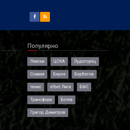
Популярно
Левски
ЦСКА
Лудогорец
Славия
Берое
Бербатов
тенис
efbet Лига
БФС
Трансфери
Ботев
Григор Димитров