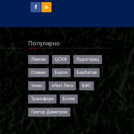
Популярно
Левски
ЦСКА
Лудогорец
Славия
Берое
Бербатов
тенис
efbet Лига
БФС
Трансфери
Ботев
Григор Димитров