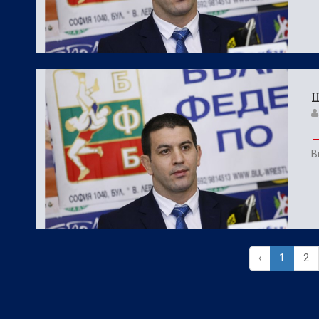
Ш
В
‹
1
2