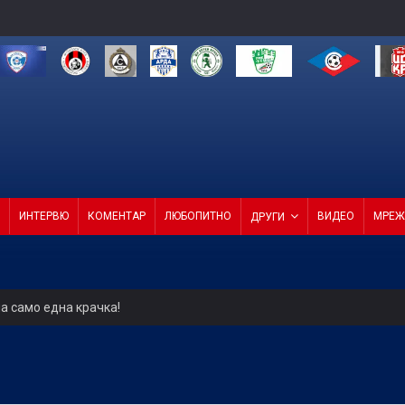
ИНТЕРВЮ
КОМЕНТАР
ЛЮБОПИТНО
ВИДЕО
МРЕЖ
ДРУГИ
а само една крачка!
ели с директор и с агенция
4 от 4 в efbet Лига (ВИДЕО)