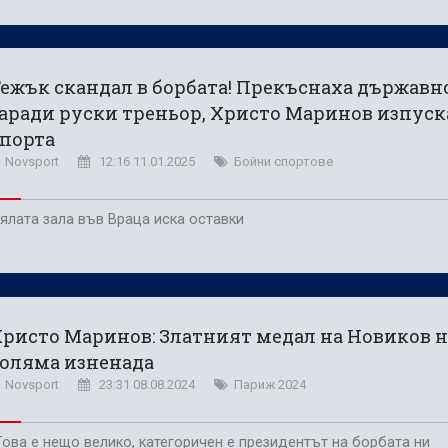
ежък скандал в борбата! Прекъснаха държавн
аради руски треньор, Христо Маринов изпуск
порта
Novsport
12:16 11.01.2025
Бойни спортове
ялата зала във Враца иска оставки
ристо Маринов: Златният медал на Новиков н
оляма изненада
Novsport
23:31 08.08.2024
Париж 2024
Това е нещо велико, категоричен е президентът на борбата ни