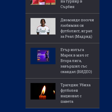
на турнир в
Сърбия
Диоманде посочи
любимия си
футболист, играл
за Реал (Мадрид)
Етър излъга
Марек в мач от
Втора лига,
завършил със
скандал (ВИДЕО)
Трагедия: Убиха
футболен
национал с
павета