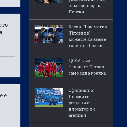
съм треньор на
Левски
ото
Косич: Локомотив
а
(Пловдив)
можеше да вземе
точка от Левски
ЦСКА към
феновете: Остана
само една крачка!
Официално:
е е
Левски се
раздели с
директор и с
агенция