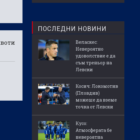
ПОСЛЕДНИ НОВИНИ
квоти
Веласкес:
Невероятно
удоволствие е да
съм треньор на
Левски
Косич: Локомотив
(Пловдив)
можеше да вземе
точка от Левски
Кусо:
Атмосферата бе
невероятна