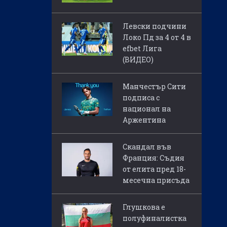
Левски подчини
Локо Пд за 4 от 4 в
efbet Лига
(ВИДЕО)
Манчестър Сити
подписа с
национал на
Аржентина
Скандал във
Франция: Съдия
от елита пред 18-
месечна присъда
Глушкова е
полуфиналистка