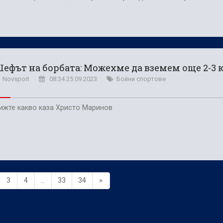
ефът на борбата: Можехме да вземем още 2-3 
Novsport
08:34 25.09.2023
Бойни спортове
ижте какво каза Христо Маринов
3
4
...
33
34
»