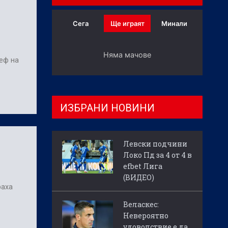
Сега
Ще играят
Минали
Няма мачове
еф на
ИЗБРАНИ НОВИНИ
Левски подчини
Локо Пд за 4 от 4 в
efbet Лига
(ВИДЕО)
раха
Веласкес:
Невероятно
удоволствие е да