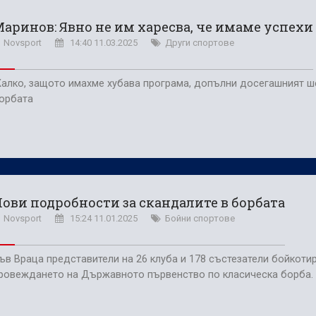
олствие е да съм треньор на Левски
аринов: Явно не им харесва, че имаме успехи
в) можеше да вземе точка от Левски
Novsport
14:40 11.03.2025
Други спортове
алко, защото имахме хубава програма, допълни досегашният ш
орбата
ови подробности за скандалите в борбата
Novsport
15:24 11.01.2025
Бойни спортове
ъв Враца представители на 26 клуба и 178 състезатели бойкоти
ровеждането на Държавното първенство по класическа борба.