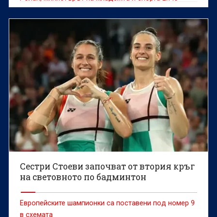
Керязов и председателят на Българския
олимпийски комитет Весела Лечева дадоха старт на
Световното първенство по гребане до 19 г., което
ще се проведе в Пловдив от 6 до 9 август.
Сестри Стоеви започват от втория кръг
на световното по бадминтон
Европейските шампионки са поставени под номер 9
в схемата