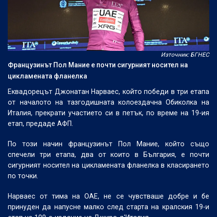
Източник: БГНЕС
Французинът Пол Мание е почти сигурният носител на
цикламената фланелка
Еквадорецът Джонатан Нарваес, който победи в три етапа
от началото на тазгодишната колоездачна Обиколка на
Италия, прекрати участието си в петък, по време на 19-ия
етап, предаде АФП.
По този начин французинът Пол Мание, който също
спечели три етапа, два от които в България, е почти
сигурният носител на цикламената фланелка в класирането
по точки.
Нарваес от тима на ОАЕ, не се чувстваше добре и бе
принуден да напусне малко след старта на кралския 19-и