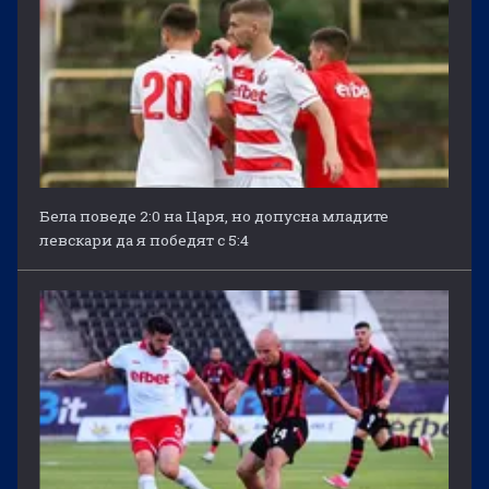
Бела поведе 2:0 на Царя, но допусна младите
левскари да я победят с 5:4