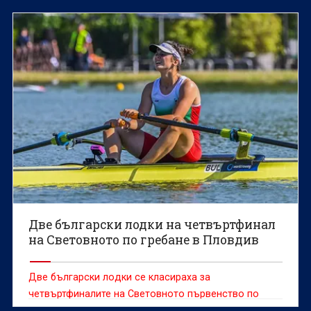
Пловдив.
Две български лодки на четвъртфинал
на Световното по гребане в Пловдив
Две български лодки се класираха за
четвъртфиналите на Световното първенство по
гребане за мъже и жени до 19 години, което се