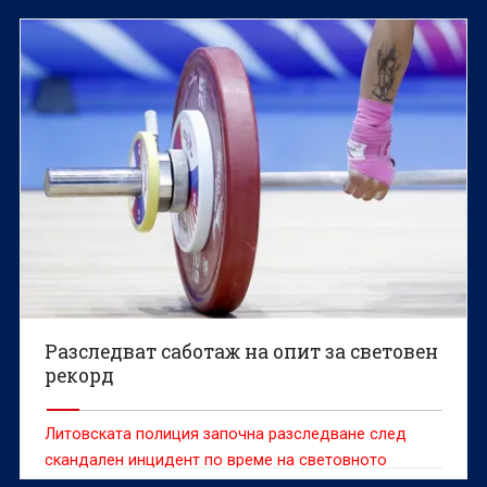
провежда в Пловдив.
Разследват саботаж на опит за световен
рекорд
Литовската полиция започна разследване след
скандален инцидент по време на световното
първенство по класически силов трибой, при който