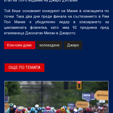
етап на 109-о издание на Джиро д'Италия.
Той беше основният конкурент на Мание в класацията по
точки. Така два дни преди финала на състезанието в Рим
Пол Мание е убедителен лидер в класирането за
цикламената фланелка, като има 92 преднина пред
италианеца Джонатан Милан в Джирото.
Ключови думи:
колоездене
Джиро
ОЩЕ ПО ТЕМАТА