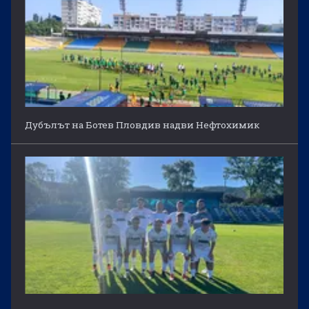
Дубълът на Ботев Пловдив надви Нефтохимик