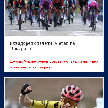
Еквадорец спечели IV етап на
"Джирото"
Джулио Чиконе облече розовата фланелка на лидер
в генералното класиране