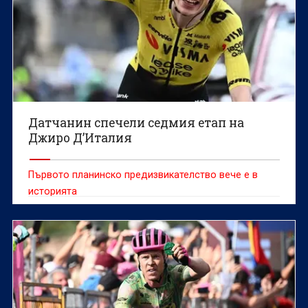
Датчанин спечели седмия етап на
Джиро Д’Италия
Първото планинско предизвикателство вече е в
историята