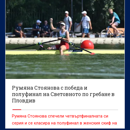
Румяна Стоянова с победа и
полуфинал на Световното по гребане в
Пловдив
Румяна Стоянова спечели четвъртфиналната си
серия и се класира на полуфинал в женския скиф на
Световното първенство по гребане до 19 г. в