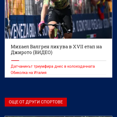
Михаел Валгрен ликува в XVII етап на
Джирото (ВИДЕО)
Датчанинът триумфира днес в колоездачната
Обиколка на Италия
ОЩЕ ОТ ДРУГИ СПОРТОВЕ