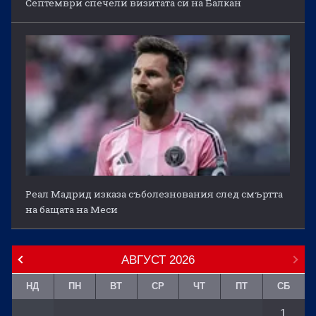
Септември спечели визитата си на Балкан
Реал Мадрид изказа съболезнования след смъртта
на бащата на Меси
АВГУСТ
2026
НД
ПН
ВТ
СР
ЧТ
ПТ
СБ
1