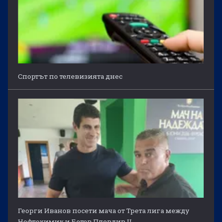
Спортът по телевизията днес
Георги Иванов посети мача от Трета лига между
Нефтохимик и Ботев Пловдив II