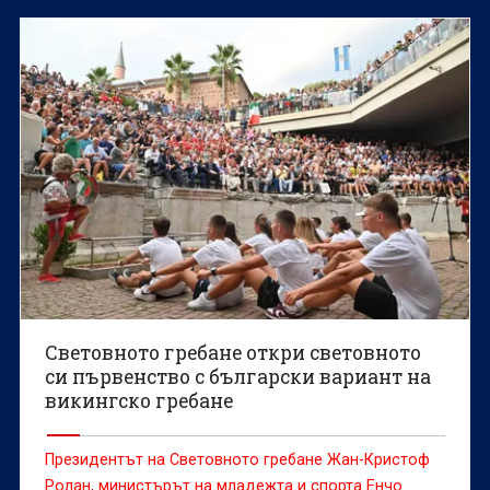
доброволец е попречил на белгийската
състезателка Сонита Мулух да атакува световен
рекорд.
Световното гребане откри световното
си първенство с български вариант на
викингско гребане
Президентът на Световното гребане Жан-Кристоф
Ролан, министърът на младежта и спорта Енчо