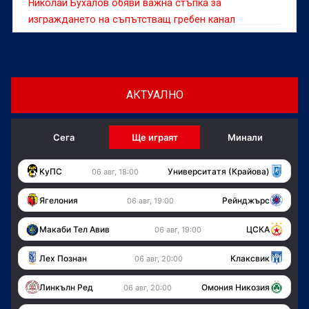
Николай Бухалов обяви важна стъпка за
изграждането на съпътстващ гребен канал
АКТУАЛНО
Сега
Ще играят
Минали
KуПС
Университатя (Крайова)
06 авг, 18:00
Ягелония
Рейнджърс
06 авг, 19:00
Макаби Тел Авив
ЦСКА
06 авг, 19:00
Лех Познан
Клаксвик
06 авг, 20:00
Линкълн Ред
Омония Никозия
06 авг, 20:00