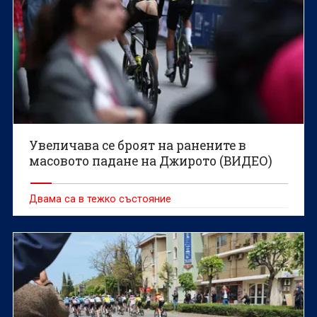
Увеличава се броят на ранените в
масовото падане на Джирото (ВИДЕО)
Двама са в тежко състояние