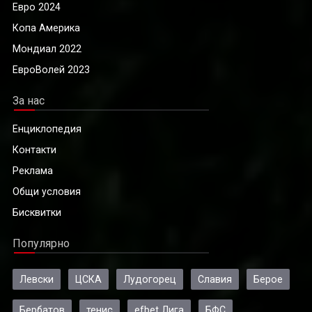
Евро 2024
Копа Америка
Мондиал 2022
ЕвроВолей 2023
За нас
Енциклопедия
Контакти
Реклама
Общи условия
Бисквитки
Популярно
Левски
ЦСКА
Лудогорец
Славия
Берое
Бербатов
тенис
efbet Лига
БФС