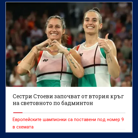
олимпийски комитет Весела Лечева дадоха старт на
Световното първенство по гребане до 19 г., което
ще се проведе в Пловдив от 6 до 9 август.
Сестри Стоеви започват от втория кръг
на световното по бадминтон
Европейските шампионки са поставени под номер 9
в схемата