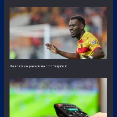
Левски се размина с голаджия