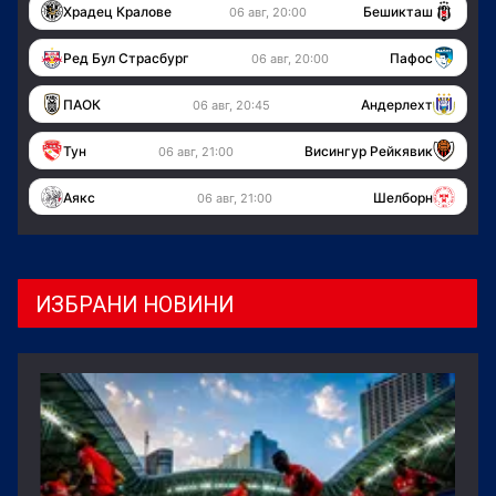
Храдец Кралове
Бешикташ
06 авг, 20:00
Ред Бул Страсбург
Пафос
06 авг, 20:00
ПАОК
Андерлехт
06 авг, 20:45
Тун
Висингур Рейкявик
06 авг, 21:00
Аякс
Шелборн
06 авг, 21:00
ИЗБРАНИ НОВИНИ