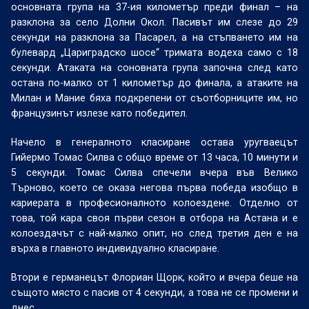
основната група на 37-ия километър преди финал – на
разклона за село Долни Окол. Пасивът им слезе до 29
секунди на разклона за Пасарел, а на стъпването им на
булевард „Цариградско шосе“ тримата водеха само с 18
секунди. Атаката на соновната група започна след като
остана по-малко от 1 километър до финала, а атаките на
Милан и Мание бяха подкрепени от съотборниците им, но
французинът излезе като победител.
Начело в генералното класиране остава уругваецът
Гийермо Томас Силва с общо време от 13 часа, 10 минути и
5 секунди. Томас Силва спечели вчера във Велико
Търново, което се оказа негова първа победа изобщо в
кариерата в професионалното колоездене. Отделно от
това, той кара своя първи сезон в отбора на Астана и е
колоездачът с най-малко опит, но след третия ден е на
върха в главното индивидуално класиране.
Втори е германецът Флориан Щорк, който и вчера беше на
същото място с пасив от 4 секунди, а това не се промени и
днес.