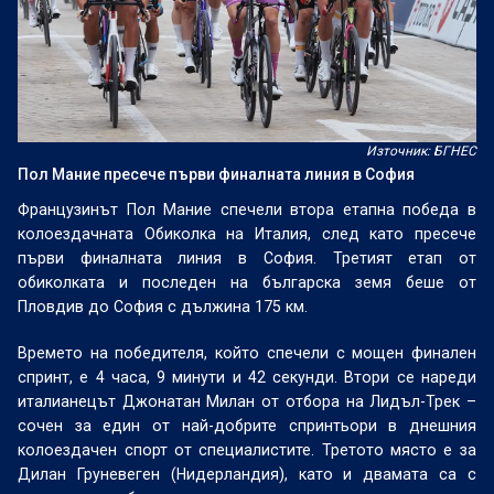
Източник: БГНЕС
Пол Мание пресече първи финалната линия в София
Французинът Пол Мание спечели втора етапна победа в
колоездачната Обиколка на Италия, след като пресече
първи финалната линия в София. Третият етап от
обиколката и последен на българска земя беше от
Пловдив до София с дължина 175 км.
Времето на победителя, който спечели с мощен финален
спринт, е 4 часа, 9 минути и 42 секунди. Втори се нареди
италианецът Джонатан Милан от отбора на Лидъл-Трек –
сочен за един от най-добрите спринтьори в днешния
колоездачен спорт от специалистите. Третото място е за
Дилан Груневеген (Нидерландия), като и двамата са с