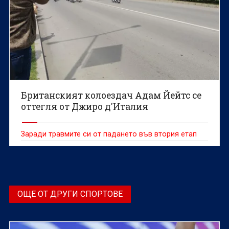
Британският колоездач Адам Йейтс се
оттегля от Джиро д'Италия
Заради травмите си от падането във втория етап
ОЩЕ ОТ ДРУГИ СПОРТОВЕ