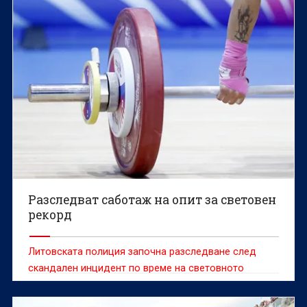
Разследват саботаж на опит за световен
рекорд
Литовската полиция започна разследване след
скандален инцидент по време на световното
първенство по класически силов трибой, при който
доброволец е попречил на белгийската