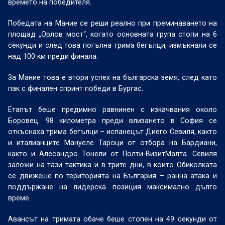
времето на победителя.
Победата на Мание се реши реално при преминаването на
площад „Орлов мост“, когато основната група стопи на 6
секунди и след това погълна трима бегълци, измъкнали се
над 100 км преди финала.
За Мание това е втори успех на българска земя, след като
пак с финален спринт победи в Бургас.
Етапът беше предимно равнинен с изкачвания около
Боровец. 98 километра преди влизането в София се
откъснаха трима бегълци – испанецът Диего Севиля, както
и италианците Мануеле Тароци от отбора на Бардиани,
както и Алесандро Тонели от Полти-ВизитМалта. Севиля
заложи на тази тактика и в трите дни, в които Обиколката
се движеше по територията на България – ранна атака и
поддържане на лидерска позиция максимално дълго
време.
Авансът на тримата обаче беше стопен на 49 секунди от