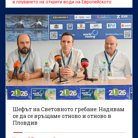
в плуването на открити води на Европейското
първенство по плувни спортове в Париж, като
добави злато на 5 километра към това на 10 км.
Шефът на Световното гребане: Надявам
се да се връщаме отново и отново в
Пловдив