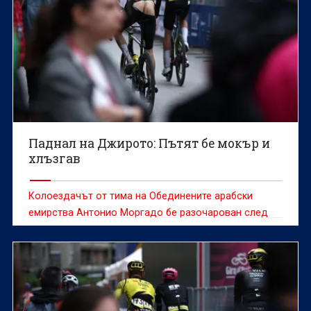
Паднал на Джирото: Пътят бе мокър и
хлъзгав
Колоездачът от тима на Обединените арабски
емирства Антонио Моргадо бе разочарован след
завършването си на 136-о място във втория етап от
Обиколката на Италия.