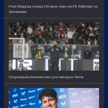
Реал Мадрид плаща 135 млн. евро на РБ Лайпциг за
Диоманде
Посрещнаха Возиня като рок звезда в Чили