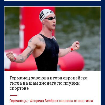
Европейското първенство до 23 години по спортна
стрелба във Вроцлав, Полша.
Германец завоюва втора европейска
титла на шампионата по плувни
спортове
Германецът Флориан Велброк завоюва втора титла