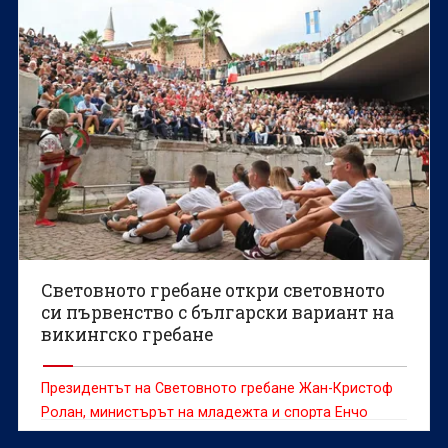
състезателка Сонита Мулух да атакува световен
рекорд.
Световното гребане откри световното
си първенство с български вариант на
викингско гребане
Президентът на Световното гребане Жан-Кристоф
Ролан, министърът на младежта и спорта Енчо
Керязов и председателят на Българския