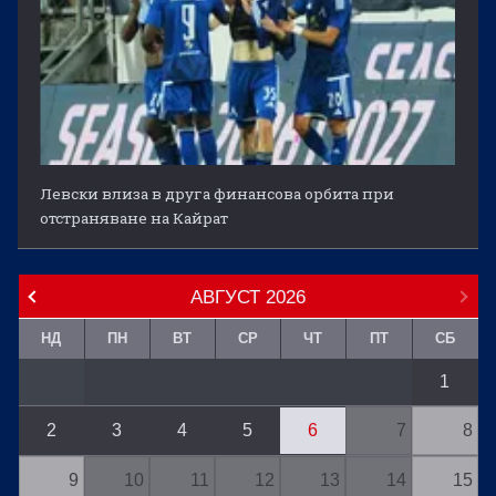
Левски влиза в друга финансова орбита при
отстраняване на Кайрат
АВГУСТ
2026
НД
ПН
ВТ
СР
ЧТ
ПТ
СБ
1
2
3
4
5
6
7
8
9
10
11
12
13
14
15