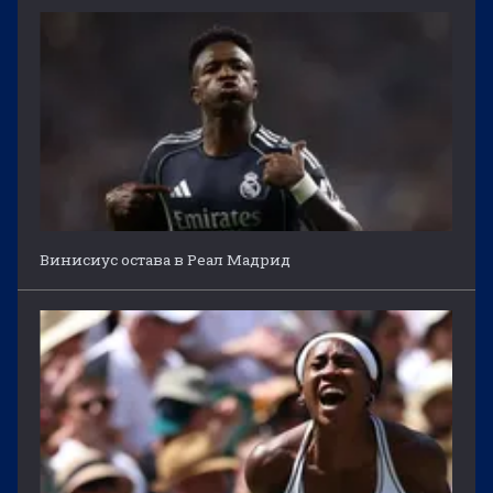
Винисиус остава в Реал Мадрид