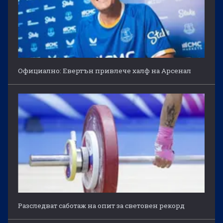
Официално: Евертън привлече халф на Арсенал
Разследват саботаж на опит за световен рекорд