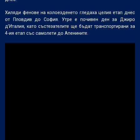
Хиляди фенове на колоезденето гледаха целия етап днес
от Пловдив до София. Утре е почивен ден за Джиро
д’Италия, като състезателите ще бъдат транспортирани за
4-ия етап със самолети до Апенините.