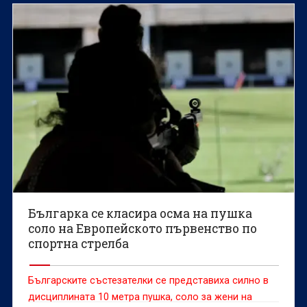
Българка се класира осма на пушка
соло на Европейското първенство по
спортна стрелба
Българските състезателки се представиха силно в
дисциплината 10 метра пушка, соло за жени на