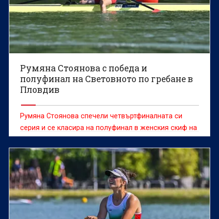
Румяна Стоянова с победа и
полуфинал на Световното по гребане в
Пловдив
Румяна Стоянова спечели четвъртфиналната си
серия и се класира на полуфинал в женския скиф на
Световното първенство по гребане до 19 г. в
Пловдив.