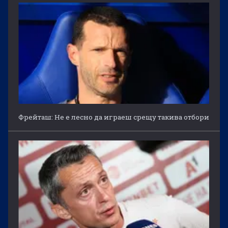
Фрейташ: Не е лесно да играеш срещу такива отбори