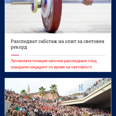
Разследват саботаж на опит за световен
рекорд
Литовската полиция започна разследване след
скандален инцидент по време на световното
първенство по класически силов трибой, при който
доброволец е попречил на белгийската
състезателка Сонита Мулух да атакува световен
рекорд.