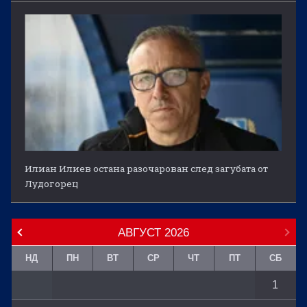
Илиан Илиев остана разочарован след загубата от
Лудогорец
АВГУСТ
2026
НД
ПН
ВТ
СР
ЧТ
ПТ
СБ
1