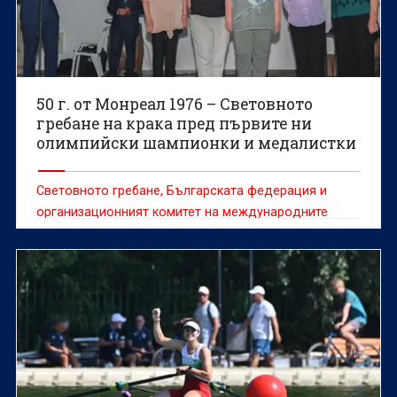
50 г. от Монреал 1976 – Световното
гребане на крака пред първите ни
олимпийски шампионки и медалистки
Световното гребане, Българската федерация и
организационният комитет на международните
домакинства в Пловдив почетоха първите
олимпийски шампиони и медалисти на България в
гребането.