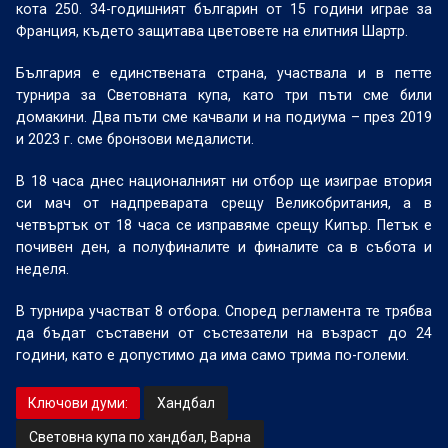
кота 250. 34-годишният българин от 15 години играе за
Франция, където защитава цветовете на елитния Шартр.
България е единствената страна, участвала и в петте
турнира за Световната купа, като три пъти сме били
домакини. Два пъти сме качвали и на подиума – през 2019
и 2023 г. сме бронзови медалисти.
В 18 часа днес националният ни отбор ще изиграе втория
си мач от надпреварата срещу Великобритания, а в
четвъртък от 18 часа се изправяме срещу Кипър. Петък е
почивен ден, а полуфиналите и финалите са в събота и
неделя.
В турнира участват 8 отбора. Според регламента те трябва
да бъдат съставени от състезатели на възраст до 24
години, като е допустимо да има само трима по-големи.
Ключови думи:
Хандбал
Световна купа по хандбал, Варна