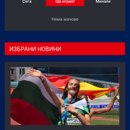
Сега
Ще играят
Минали
Няма мачове
ИЗБРАНИ НОВИНИ