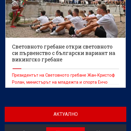
Световното гребане откри световното
си първенство с български вариант на
викингско гребане
Президентът на Световното гребане Жан-Кристоф
Ролан, министърът на младежта и спорта Енчо
Керязов и председателят на Българския
олимпийски комитет Весела Лечева дадоха старт на
Световното първенство по гребане до 19 г., което
ще се проведе в Пловдив от 6 до 9 август.
АКТУАЛНО