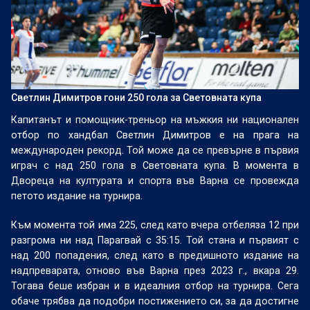
Светлин Димитров гони 250 гола за Световната купа
Капитанът и помощник-треньор на мъжкия ни национален
отбор по хандбал Светлин Димитров е на прага на
международен рекорд. Той може да се превърне в първия
играч с над 250 гола в Световната купа. В момента в
Двореца на културата и спорта във Варна се провежда
петото издание на турнира.
Към момента той има 225, след като вчера отбеляза 12 при
разгрома ни над Парагвай с 35:15. Той стана и първият с
над 200 попадения, след като в предишното издание на
надпреварата, отново във Варна през 2023 г., вкара 29.
Тогава беше избран и в идеалния отбор на турнира. Сега
обаче трябва да подобри постижението си, за да достигне