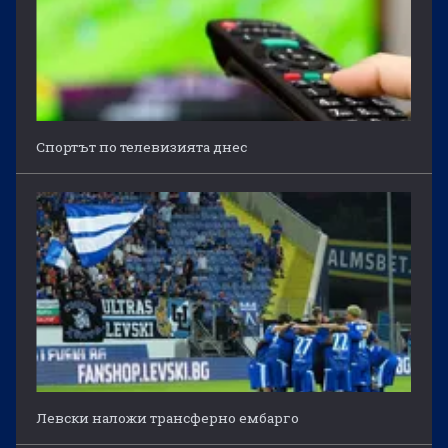
Спортът по телевизията днес
Левски наложи трансферно ембарго