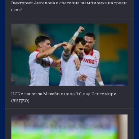
Виктория Ангелова е световна шампионка на троен
скок!
ЦСКА загря за Макаби с ново 3:0 над Септември
(ВИДЕО)