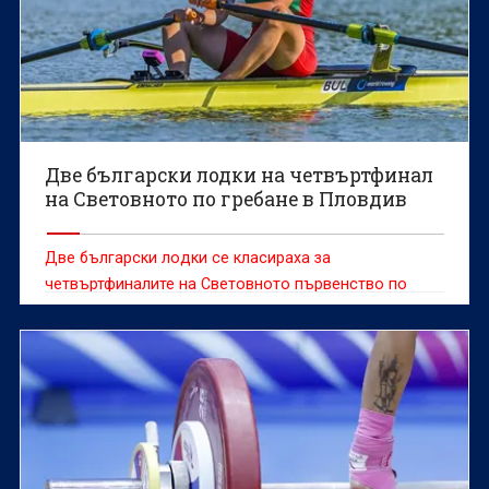
Две български лодки на четвъртфинал
на Световното по гребане в Пловдив
Две български лодки се класираха за
четвъртфиналите на Световното първенство по
гребане за мъже и жени до 19 години, което се
провежда в Пловдив.