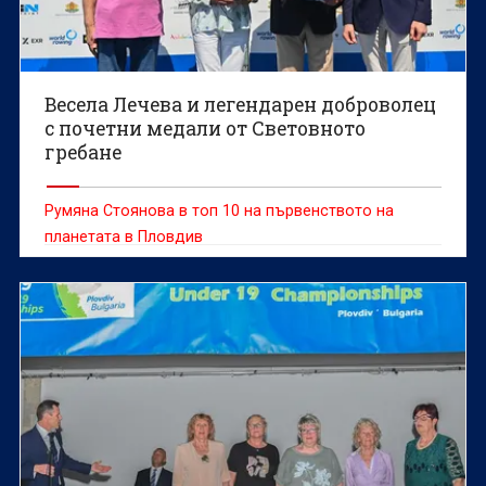
Весела Лечева и легендарен доброволец
с почетни медали от Световното
гребане
Румяна Стоянова в топ 10 на първенството на
планетата в Пловдив