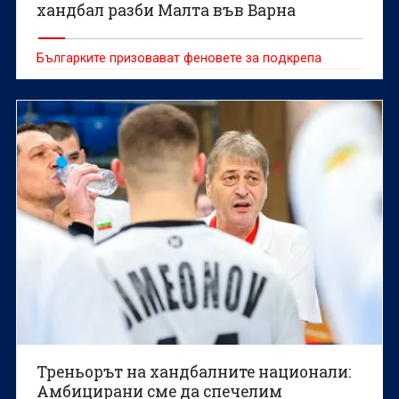
хандбал разби Малта във Варна
Българките призовават феновете за подкрепа
Треньорът на хандбалните национали:
Амбицирани сме да спечелим