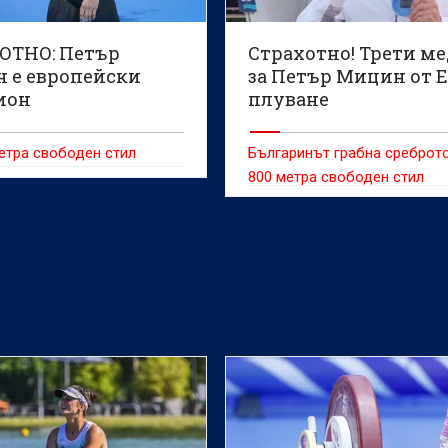
ОТНО: Петър
Страхотно! Трети м
 е европейски
за Петър Мицин от 
ион
плуване
етра свободен стил
Българинът грабна среброт
800 метра свободен стил