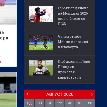
Героят от финала
на Мондиал 2026
все по-близо до
ПСЖ
на
Челси отнесе
корд
Милан с класика
в Джакарта
а
Любимец на Локо
н
Пловдив
овното
прекрати
илов
кариерата си
ец е
да
АВГУСТ
2026
НД
ПН
ВТ
СР
ЧТ
ПТ
СБ