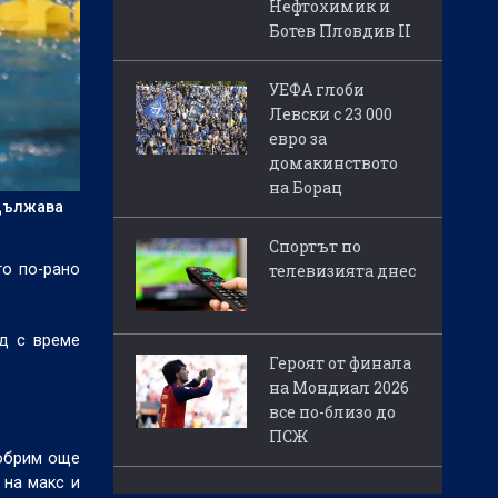
Нефтохимик и
Ботев Пловдив II
УЕФА глоби
Левски с 23 000
евро за
домакинството
на Борац
одължава
Спортът по
то по-рано
телевизията днес
рд с време
Героят от финала
на Мондиал 2026
все по-близо до
ПСЖ
добрим още
 на макс и