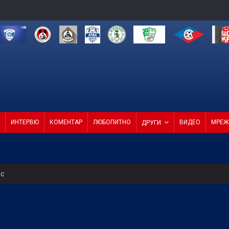
ИНТЕРВЮ
КОМЕНТАР
ЛЮБОПИТНО
ВИДЕО
МРЕЖ
ДРУГИ
ес
 на Мондиал 2026 все по-близо до ПСЖ
 ЦСКА 1948 0:0