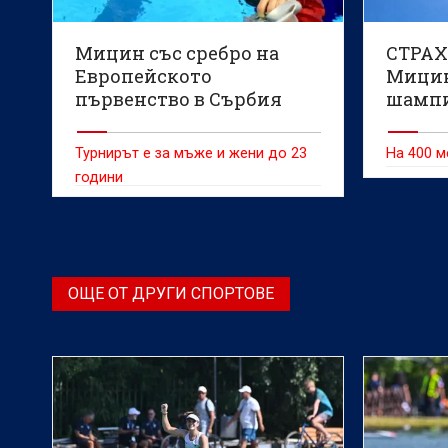
Мицин със сребро на
СТРАХ
Европейското
Мицин
първенство в Сърбия
шамп
Турнирът е за мъже и жени до 23
На 400 м
години
ОЩЕ ОТ ДРУГИ СПОРТОВЕ