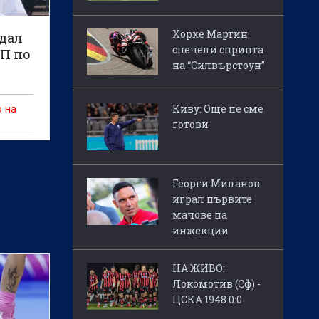
Хорхе Мартин
едал
спечели спринта
ЕП по
на “Силвърстоун”
Киву: Още не сме
о на
готови
Георги Миланов
играл първите
мачове на
инжекции
НА ЖИВО:
Локомотив (Сф) -
ЦСКА 1948 0:0