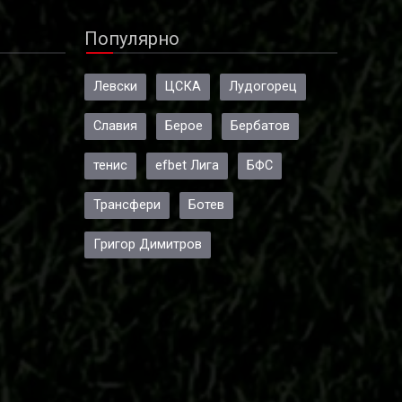
Популярно
Левски
ЦСКА
Лудогорец
Славия
Берое
Бербатов
тенис
efbet Лига
БФС
Трансфери
Ботев
Григор Димитров