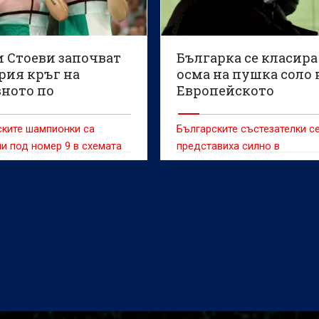
и Стоеви започват
Българка се класира
рия кръг на
осма на пушка соло 
вното по
Европейското
нтон
първенство по спор
стрелба
ските шампионки са
Българските състезателки с
и под номер 9 в схемата
представиха силно в
дисциплината 10 метра пушк
соло за жени на Европейско
първенство до 23 години по
спортна стрелба във Вроцла
Полша.