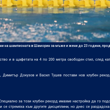
дни на шампионата в Шаморин за мъже и жени до 23 години, пр
тво и в щафетата на 4 по 200 метра свободен стил, след ка
в, Димитър Докузов и Васил Тушев постави нов клубен реко
Специално за този клубен рекорд имахме настройка да го по
и се стремяха към другите дисциплини, но днес се раздадоха