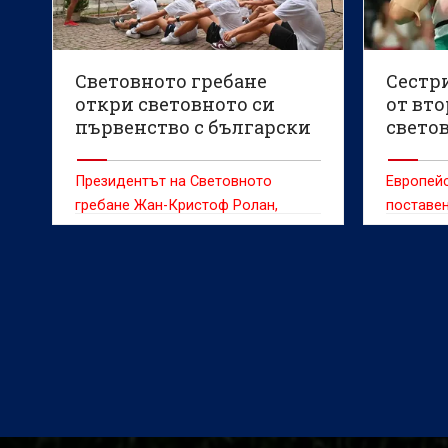
Световното гребане
Сестр
откри световното си
от вто
първенство с български
свето
вариант на викингско
бадми
гребане
Президентът на Световното
Европей
гребане Жан-Кристоф Ролан,
поставен
министърът на младежта и спорта
Енчо Керязов и председателят на
Българския олимпийски комитет
Весела Лечева дадоха старт на
Световното първенство по
гребане до 19 г., което ще се
проведе в Пловдив от 6 до 9
август.