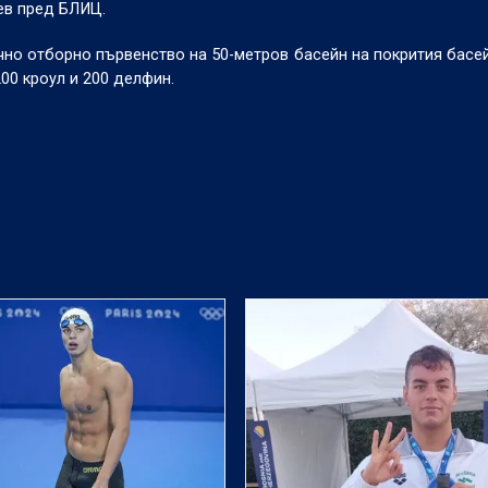
ев пред БЛИЦ.
чно отборно първенство на 50-метров басейн на покрития басей
200 кроул и 200 делфин.