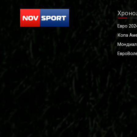
Хроно
Евро 202
Копа Ам
Мондиал
ЕвроВоле