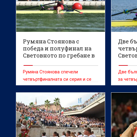
Румяна Стоянова с
Две б
победа и полуфинал на
четвъ
Световното по гребане в
Светов
Пловдив
Пловд
Румяна Стоянова спечели
Две бълг
четвъртфиналната си серия и се
за четвъ
класира на полуфинал в женския
първенст
скиф на Световното първенство
жени до 
по гребане до 19 г. в Пловдив.
провежд