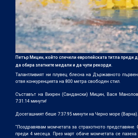
Петър Мицин, който спечели европейската титла преди 
да обира златните медали и да чупи рекорди.
Талантливият ни плувец блесна на Държавното първенс
отвя конкуренцията на 800 метра свободен стил.
Съставът на Вихрен (Сандански) Мицин, Вася Маноло
7:31.14 минути!
Досегашният беше 7:37.95 минути на Черно море (Варна).
"Поздравявам момчетата за страхотното представяне. 
преди 4 месеца. През март обаче момчетата се пазеха 