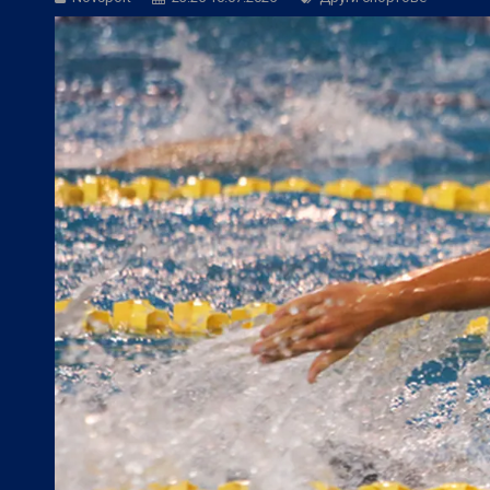
Трета лига:
Георги Иванов посети мача
БГ Футбол:
УЕФА глоби Левски с 23 00