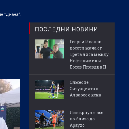
н "Диана“.
ПОСЛЕДНИ НОВИНИ
Георги Иванов
посети мача от
Трета лига между
Нефтохимик и
Ботев Пловдив II
Симеоне:
Ситуацията с
Алварес е ясна
Ливърпул е все
по-близо до
Араухо