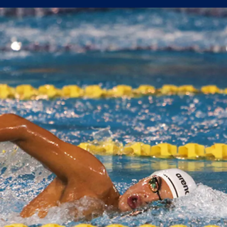
 от Трета лига между Нефтохимик и Ботев Пловдив II
0 евро за домакинството на Борац