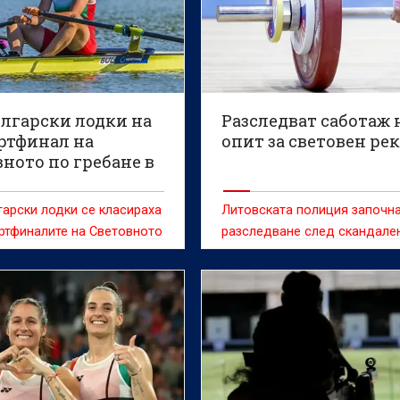
ългарски лодки на
Разследват саботаж 
ртфинал на
опит за световен ре
ното по гребане в
ив
арски лодки се класираха
Литовската полиция започн
ртфиналите на Световното
разследване след скандале
во по гребане за мъже и
инцидент по време на свет
19 години, което се
първенство по класически с
а в Пловдив.
трибой, при който добровол
попречил на белгийската
състезателка Сонита Мулух 
атакува световен рекорд.