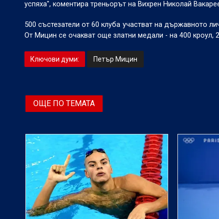
успяха", коментира треньорът на Вихрен Николай Вакаре
500 състезатели от 60 клуба участват на държавното ли
От Мицин се очакват още златни медали - на 400 кроул, 
Ключови думи:
Петър Мицин
ОЩЕ ПО ТЕМАТА