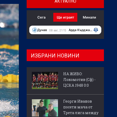
АКТУАЛНО
Сега
Ще играят
Минали
Дунав
Арда Кърджали
08 авг, 21:15
ИЗБРАНИ НОВИНИ
НА ЖИВО:
Локомотив (Сф) -
ЦСКА 1948 0:0
Георги Иванов
посети мача от
Трета лига между