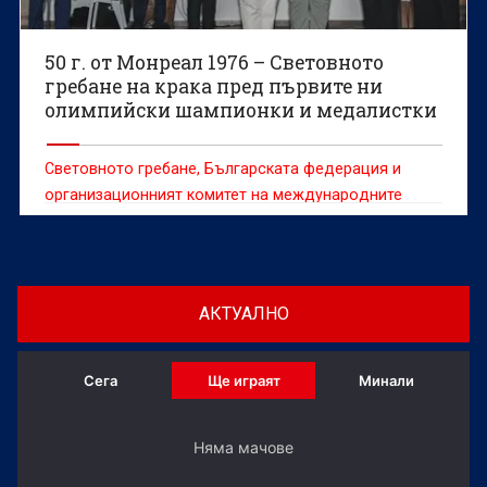
50 г. от Монреал 1976 – Световното
гребане на крака пред първите ни
олимпийски шампионки и медалистки
Световното гребане, Българската федерация и
организационният комитет на международните
домакинства в Пловдив почетоха първите
олимпийски шампиони и медалисти на България в
гребането.
АКТУАЛНО
Сега
Ще играят
Минали
Няма мачове