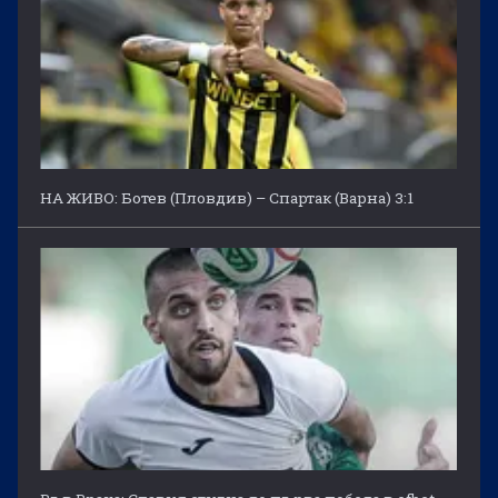
НА ЖИВО: Ботев (Пловдив) – Спартак (Варна) 3:1