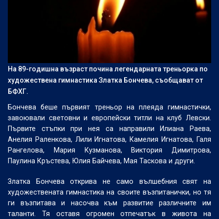
На 89-годишна възраст почина легендарната треньорка по
художествена гимнастика Златка Бончева, съобщават от
БФХГ.
Бончева беше първият треньор на плеяда гимнастички,
завоювали световни и европейски титли на клуб Левски.
Първите стъпки при нея са направили Илиана Раева,
Анелия Раленкова, Лили Игнатова, Камелия Игнатова, Галя
Рангелова, Мария Кузманова, Виктория Димитрова,
Паулина Кръстева, Юлия Байчева, Мая Таскова и други.
Златка Бончева открива не само вълшебния свят на
художествената гимнастика на своите възпитанички, но тя
ги възпитава и насочва към развитие различните им
таланти. Тя оставя огромен отпечатък в живота на