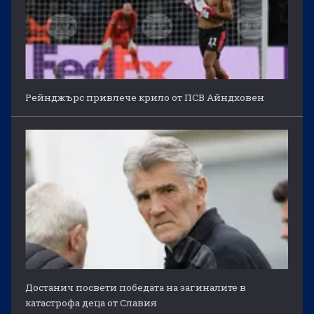
Рейнджърс привлече крило от ПСВ Айндховен
Достанич посвети победата на загиналите в
катастрофа деца от Славия