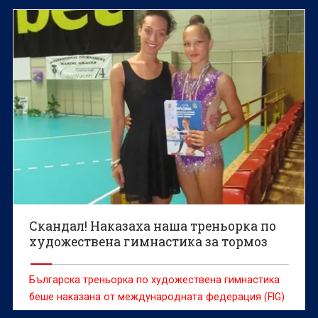
Скандал! Наказаха наша треньорка по
художествена гимнастика за тормоз
Българска треньорка по художествена гимнастика
беше наказана от международната федерация (FIG)
заради тормоз над своя състезателка.