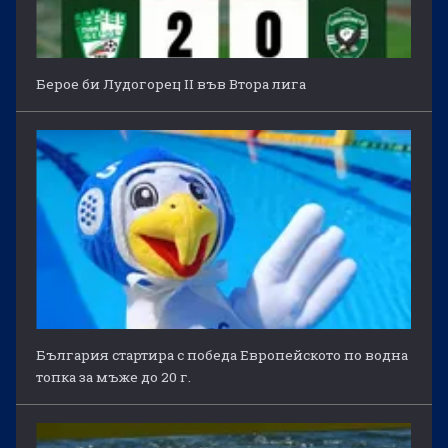
Берое би Лудогорец II във Втора лига
България стартира с победа Европейското по водна
топка за мъже до 20 г.