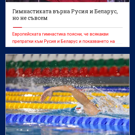
Гимнастиката върна Русия и Беларус,
но не съвсем
Европейската гимнастика поясни, че всякакви
препратки към Русия и Беларус и показването на
техните знамена ще бъдат забранени на
предстоящите Европейски първенства по спортна
гимнастика за младежи, девойки, мъже и жени в
Загреб, съобщават от централата.