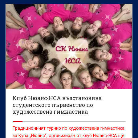
Клуб Нюанс-НСА възстановява
студентското първенство по
художествена гимнастика
Традиционният турнир по художествена гимнастика
за Купа „Нюанс“, организиран от клуб Нюанс-НСА ще