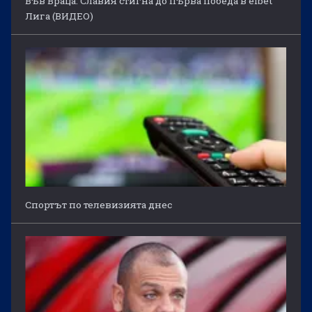
Във Враца: Славия стигна до първа победа в efbet
Лига (ВИДЕО)
Спортът по телевизията днес