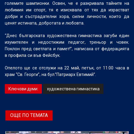
големите шампионки. Освен, че е разкривала тайните на
любимия им спорт, тя е изисквала от тях да израстват
добри и състрадателни хора, силни личности, които да
ценят истината, добротата и любовта.
“Днес българската художествена гимнастика загуби един
изумителен и недостижим педагог, треньор и човек.
Поклон пред светлата и памет!”, написаха от федерацията
в профила си във Фейсбук.
Опелото ще се отслужи на 22 май, петък, от 11:00 часа в
храм “Св. Георги”, на бул.”Патриарх Евтимий”.
Ключови думи:
художествена гимнастика
ОЩЕ ПО ТЕМАТА