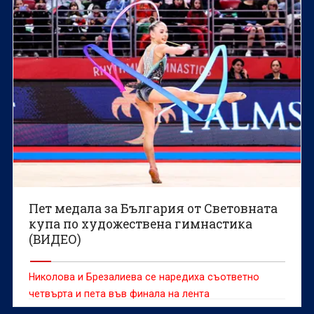
Пет медала за България от Световната
купа по художествена гимнастика
(ВИДЕО)
Николова и Брезалиева се наредиха съответно
четвърта и пета във финала на лента