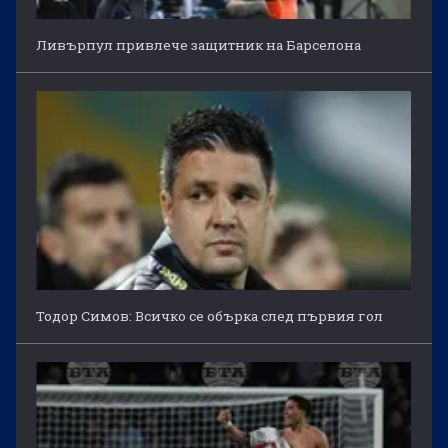
Ливърпул привлече защитник на Барселона
Тодор Симов: Всичко се обърка след първия гол