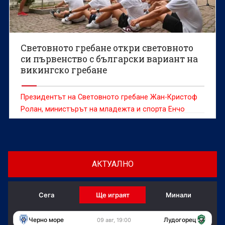
Световното гребане откри световното
си първенство с български вариант на
викингско гребане
Президентът на Световното гребане Жан-Кристоф
Ролан, министърът на младежта и спорта Енчо
Керязов и председателят на Българския
олимпийски комитет Весела Лечева дадоха старт на
Световното първенство по гребане до 19 г., което
ще се проведе в Пловдив от 6 до 9 август.
АКТУАЛНО
Сега
Ще играят
Минали
Черно море
Лудогорец
09 авг, 19:00