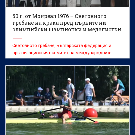
50 г. от Монреал 1976 – Световното
гребане на крака пред първите ни
олимпийски шампионки и медалистки
Световното гребане, Българската федерация и
организационният комитет на международните
домакинства в Пловдив почетоха първите
олимпийски шампиони и медалисти на България в
гребането.