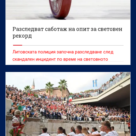
Разследват саботаж на опит за световен
рекорд
Литовската полиция започна разследване след
скандален инцидент по време на световното
първенство по класически силов трибой, при който
доброволец е попречил на белгийската
състезателка Сонита Мулух да атакува световен
рекорд.