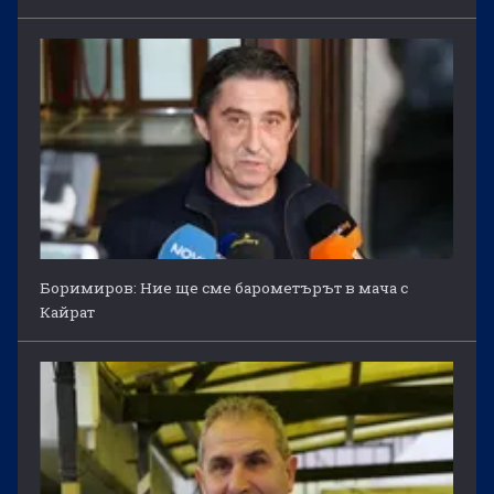
Боримиров: Ние ще сме барометърът в мача с
Кайрат