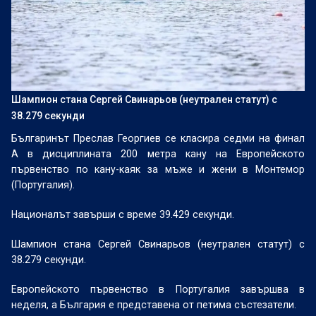
Шампион стана Сергей Свинарьов (неутрален статут) с
38.279 секунди
Българинът Преслав Георгиев се класира седми на финал
А в дисциплината 200 метра кану на Европейското
първенство по кану-каяк за мъже и жени в Монтемор
(Португалия).
Националът завърши с време 39.429 секунди.
Шампион стана Сергей Свинарьов (неутрален статут) с
38.279 секунди.
Европейското първенство в Португалия завършва в
неделя, а България е представена от петима състезатели.