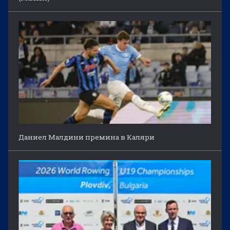
Даниел Малдини премина в Каляри