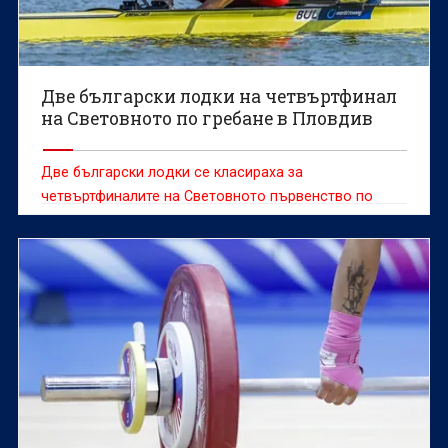
Две български лодки на четвъртфинал
на Световното по гребане в Пловдив
Две български лодки се класираха за
четвъртфиналите на Световното първенство по
гребане за мъже и жени до 19 години, което се
провежда в Пловдив.