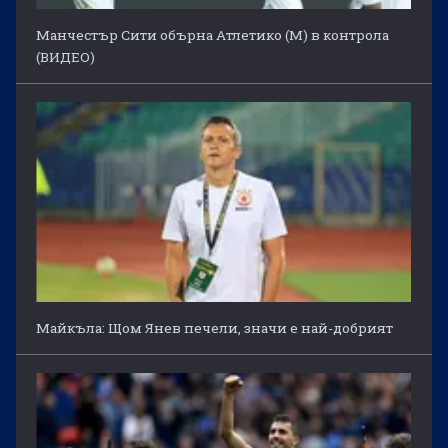
Манчестър Сити обърна Атлетико (М) в контрола
(ВИДЕО)
Майкъла: Щом Янев печели, значи е най-добрият