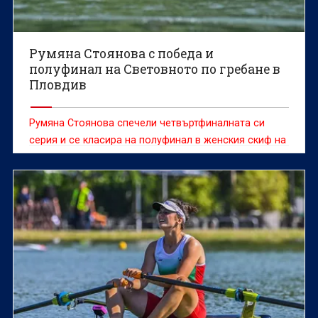
Румяна Стоянова с победа и
полуфинал на Световното по гребане в
Пловдив
Румяна Стоянова спечели четвъртфиналната си
серия и се класира на полуфинал в женския скиф на
Световното първенство по гребане до 19 г. в
Пловдив.