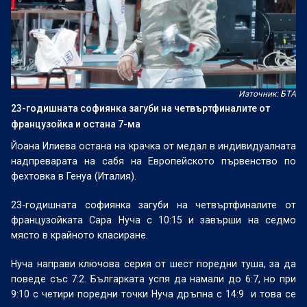
Източник: БТА
23-годишната софиянка загуби на четвъртфиналите от
французойка и остана 7-ма
Йоана Илиева остана на крачка от медал в индивидуалната
надпреварата на сабя на Европейското първенство по
фехтовка в Генуа (Италия).
23-годишната софиянка загуби на четвъртфиналите от
французойката Сара Нуча с 10:15 и завърши на седмо
място в крайното класиране.
Нуча направи ключова серия от шест поредни туша, за да
поведе със 7:2. Българката успя да намали до 6:7, но при
9:10 с четири поредни точки Нуча дръпна с 14:9
и това се