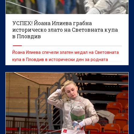
УСПЕХ! Йоана Илиева грабна
историческо злато на Световната купа
в Пловдив
Йоана Илиева спечели златен медал на Световната
купа в Пловдив в исторически ден за родната
фехтовка