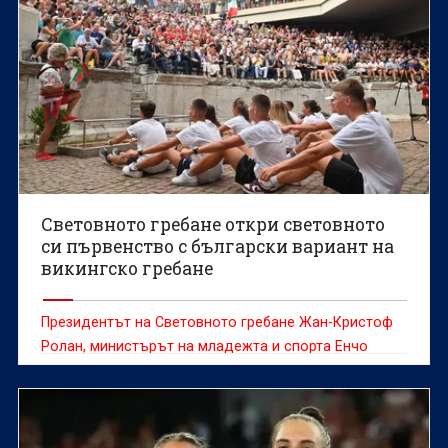
Световното гребане откри световното
си първенство с български вариант на
викингско гребане
Президентът на Световното гребане Жан-Кристоф
Ролан, министърът на младежта и спорта Енчо
Керязов и председателят на Българския
олимпийски комитет Весела Лечева дадоха старт на
Световното първенство по гребане до 19 г., което
ще се проведе в Пловдив от 6 до 9 август.