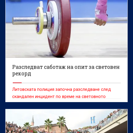
Разследват саботаж на опит за световен
рекорд
Литовската полиция започна разследване след
скандален инцидент по време на световното
първенство по класически силов трибой, при който
доброволец е попречил на белгийската
състезателка Сонита Мулух да атакува световен
рекорд.