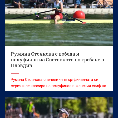
Румяна Стоянова с победа и
полуфинал на Световното по гребане в
Пловдив
Румяна Стоянова спечели четвъртфиналната си
серия и се класира на полуфинал в женския скиф на
Световното първенство по гребане до 19 г. в
Пловдив.