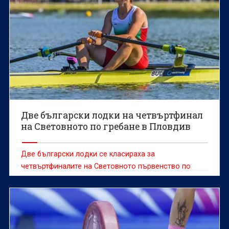
Две български лодки на четвъртфинал
на Световното по гребане в Пловдив
Две български лодки се класираха за
четвъртфиналите на Световното първенство по
гребане за мъже и жени до 19 години, което се
провежда в Пловдив.