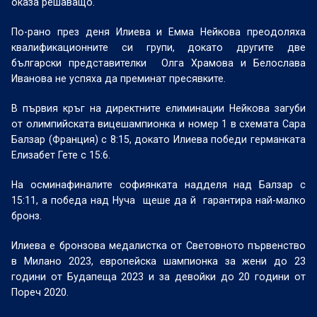
оказа решаващо.
По-рано през деня Илиева и Емма Нейкова преодоляха
квалификационните си групи, докато другите две
български представителки
Олга Храмова и Белослава
Иванова не успяха да преминат пресявките.
В първия кръг на директните елиминации Нейкова загуби
от олимпийската вицешампионка и номер 1 в схемата Сара
Балзар (Франция) с 8:15, докато Илиева победи германката
Елизабет Гете с 15:6.
На осминафиналите софиянката надделя над Балзар с
15:11, а победа над Нуча
щеше да й
гарантира най-малко
бронз.
Илиева е бронзова медалистка от Световното първенство
в Милано 2023, европейска шампионка за жени до 23
години от Будапеща 2023 и за девойки до 20 години от
Пореч 2020.