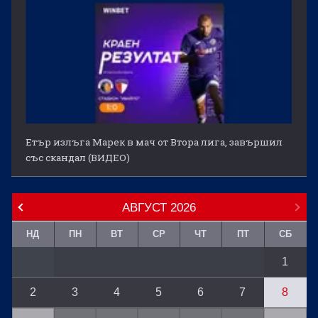
Етър излъга Марек в мач от Втора лига, завършил
със скандал (ВИДЕО)
АВГУСТ
2026
НД
ПН
ВТ
СР
ЧТ
ПТ
СБ
1
2
3
4
5
6
7
8