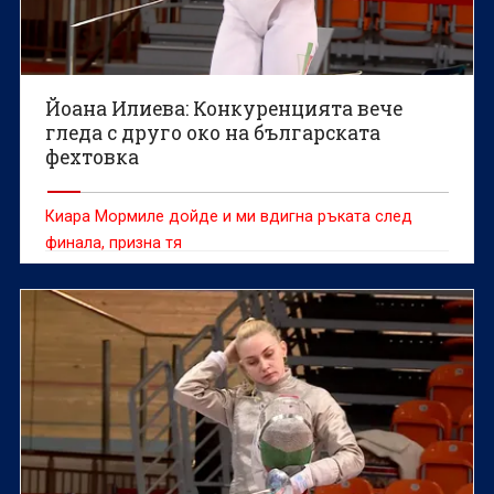
Йоана Илиева: Конкуренцията вече
гледа с друго око на българската
фехтовка
Киара Мормиле дойде и ми вдигна ръката след
финала, призна тя