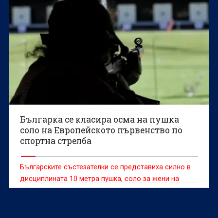
Българка се класира осма на пушка
соло на Европейското първенство по
спортна стрелба
Българските състезателки се представиха силно в
дисциплината 10 метра пушка, соло за жени на
Европейското първенство до 23 години по спортна
стрелба във Вроцлав, Полша.