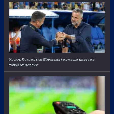
Косич: Локомотив (Пловдив) можеше да вземе
точка от Левски