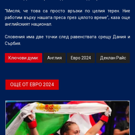
"Мисля, че това са просто връзки по целия терен. Ние
работим върху нашата преса през цялото време", каза още
английският национал.
Словения има две точки след равенствата срещу Дания и
Сърбия.
Ключови думи:
Англия
Евро 2024
Деклан Райс
ОЩЕ ОТ ЕВРО 2024