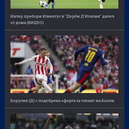
Интер пребори Ювентус в "Дерби Д'Италия" далеч
от дома (ВИДЕО)
Борусия (Д) с подобрена оферта за талант на Кьолн