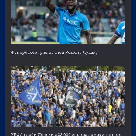
Фенербахче тръгва след Ромелу Лукаку
УЕФА глоби Левски с 23 000 евро за домакинството