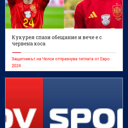
Кукурея спази обещание и вече е с
червена коса
Защитникът на Челси отпразнува титлата от Евро
2024