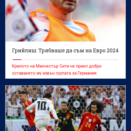
Грийлиш: Трябваше да съм на Евро 2024
Крилото на Манчестър Сити не приел добре
оставането му извън групата за Германия