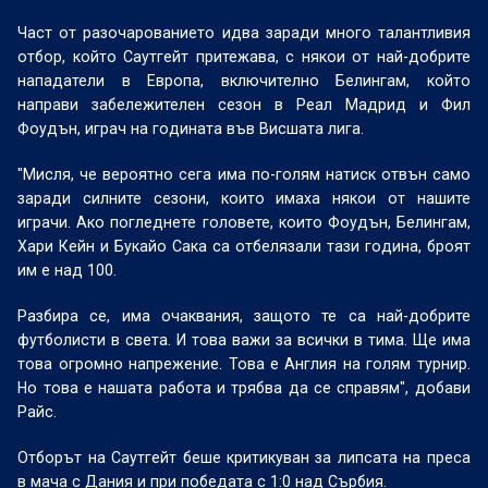
Част от разочарованието идва заради много талантливия
отбор, който Саутгейт притежава, с някои от най-добрите
нападатели в Европа, включително Белингам, който
направи забележителен сезон в Реал Мадрид и Фил
Фоудън, играч на годината във Висшата лига.
"Мисля, че вероятно сега има по-голям натиск отвън само
заради силните сезони, които имаха някои от нашите
играчи. Ако погледнете головете, които Фоудън, Белингам,
Хари Кейн и Букайо Сака са отбелязали тази година, броят
им е над 100.
Разбира се, има очаквания, защото те са най-добрите
футболисти в света. И това важи за всички в тима. Ще има
това огромно напрежение. Това е Англия на голям турнир.
Но това е нашата работа и трябва да се справям", добави
Райс.
Отборът на Саутгейт беше критикуван за липсата на преса
в мача с Дания и при победата с 1:0 над Сърбия.