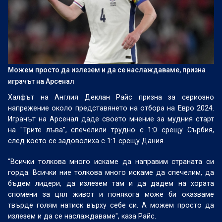
Можем просто да излезем и да се наслаждаваме, призна
играчът на Арсенал
Халфът на Англия Деклан Райс призна за сериозно
напрежение около представянето на отбора на Евро 2024.
Играчът на Арсенал даде своето мнение за мудния старт
на "Трите лъва", спечелили трудно с 1:0 срещу Сърбия,
след което се задоволиха с 1:1 срещу Дания.
"Всички толкова много искаме да направим страната си
горда. Всички ние толкова много искаме да спечелим, да
бъдем лидери, да излезем там и да дадем на хората
спомени за цял живот и понякога може би оказваме
твърде голям натиск върху себе си. А можем просто да
излезем и да се наслаждаваме", каза Райс.