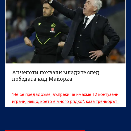
Анчелоти похвали младите след
победата над Майорка
"Не се предадохме, въпреки че имахме 12 контузени
играчи, нещо, което е много рядко“, каза треньорът
на Реал