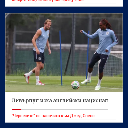
Ливърпул иска английски национал
"Червените" се насочиха към Джед Спенс