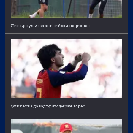
Ливърпул иска английски национал
Флик иска да задържи Феран Торес