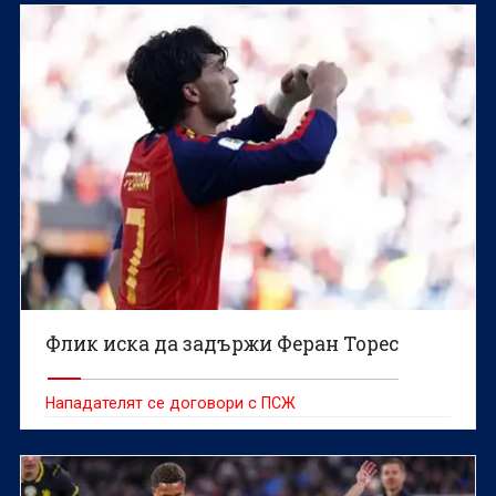
Флик иска да задържи Феран Торес
Нападателят се договори с ПСЖ