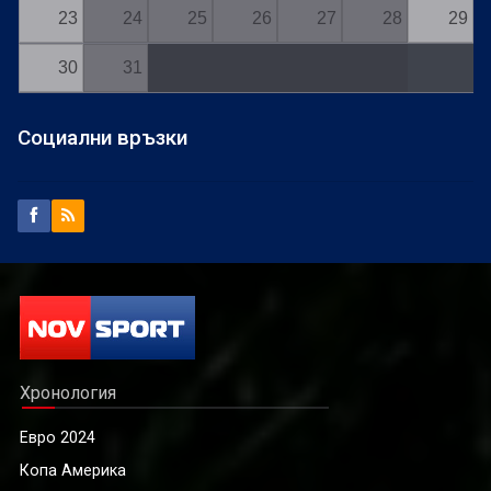
23
24
25
26
27
28
29
30
31
Социални връзки
Хронология
Евро 2024
Копа Америка