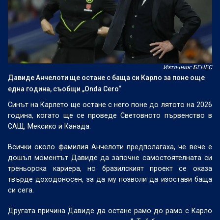
Източник: БГНЕС
Давиде Анчелоти ще остане с баща си Карло за поне още
една година, съобщи „Onda Cero“
Синът на Карлето ще остане с него поне до лятото на 2026
година, когато ще се проведе Световното първенство в
САЩ, Мексико и Канада.
Всички около фамилия Анчелоти предполагаха, че вече е
дошъл моментът Давиде да започне самостоятелната си
треньорска кариера, но бразилският проект се оказа
твърде доходоносен, за да му позволи да изостави баща
си сега.
Другата причина Давиде да остане рамо до рамо с Карло