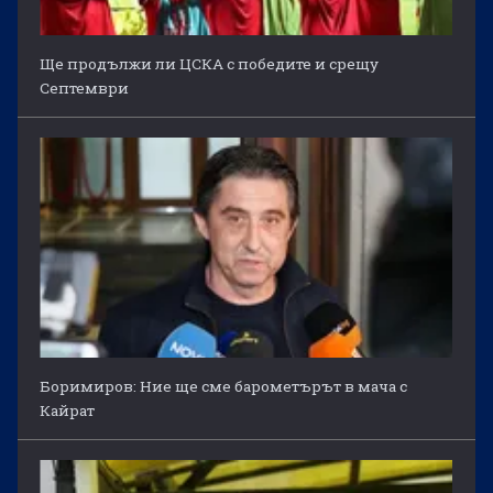
Ще продължи ли ЦСКА с победите и срещу
Септември
Боримиров: Ние ще сме барометърът в мача с
Кайрат