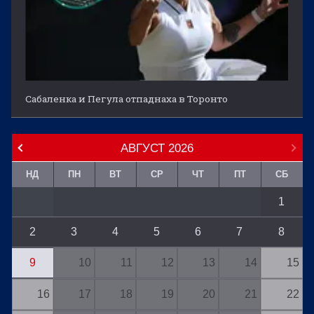
Сабаленка и Пегула отпаднаха в Торонто
АВГУСТ
2026
НД
ПН
ВТ
СР
ЧТ
ПТ
СБ
1
2
3
4
5
6
7
8
9
10
11
12
13
14
15
16
17
18
19
20
21
22