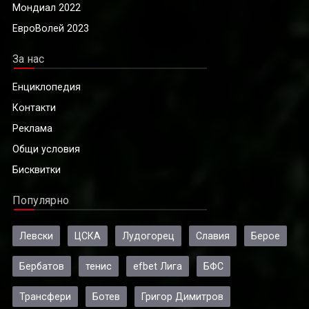
Мондиал 2022
ЕвроВолей 2023
За нас
Енциклопедия
Контакти
Реклама
Общи условия
Бисквитки
Популярно
Левски
ЦСКА
Лудогорец
Славия
Берое
Бербатов
тенис
efbet Лига
БФС
Трансфери
Ботев
Григор Димитров