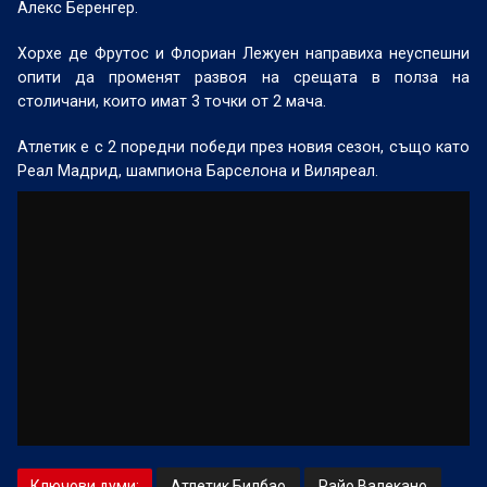
Алекс Беренгер.
Хорхе де Фрутос и Флориан Лежуен направиха неуспешни
опити да променят развоя на срещата в полза на
столичани, които имат 3 точки от 2 мача.
Атлетик е с 2 поредни победи през новия сезон, също като
Реал Мадрид, шампиона Барселона и Виляреал.
Ключови думи:
Атлетик Билбао
Райо Валекано