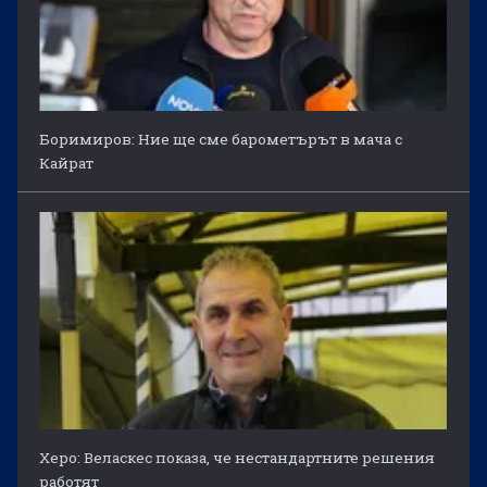
Боримиров: Ние ще сме барометърът в мача с
Кайрат
Херо: Веласкес показа, че нестандартните решения
работят