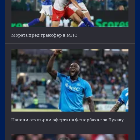
Мората пред трансфер в МЛС
Наполи отхвърли оферта на Фенербахче за Лукаку