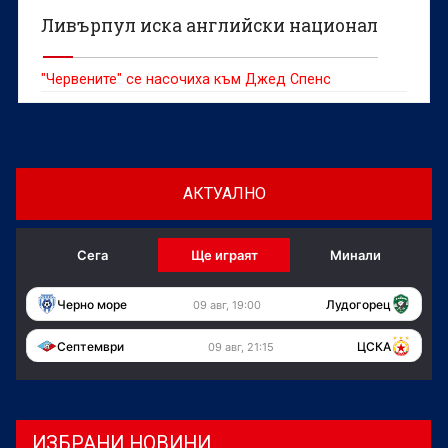
Ливърпул иска английски национал
"Червените" се насочиха към Джед Спенс
АКТУАЛНО
Сега
Ще играят
Минали
Черно море
Лудогорец
09 авг, 19:00
Септември
ЦСКА
09 авг, 21:15
ИЗБРАНИ НОВИНИ