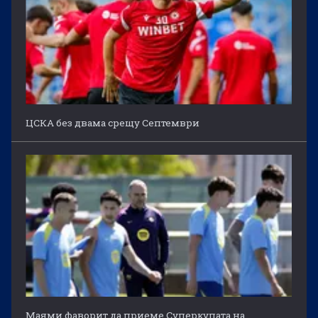
ЦСКА без двама срещу Септември
Маями фаворит да приеме Суперкупата на