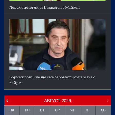
Левски потегли за Казахстан с Майкон
Боримиров: Ние ще сме барометърът в мача с
Кайрат
АВГУСТ
2026
НД
ПН
ВТ
СР
ЧТ
ПТ
СБ