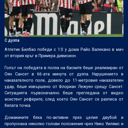
С дузпа
Атлетик Билбао победи с 1:0 у дома Райо Валекано в мач
от втория кръг в Примера дивисион.
Голът на победата в полза на баските беше реализиран от
Оян Сансет в 66-ата минута от дузпа. Нарушението в
наказателното поле, довело до 11-метровия наказателен
удар, беше извършено от Флориан Лежуен срещу Сансет.
Ситуацията първоначално беше прегледана от видео
асистент реферите, след което Оян Сансет се разписа от
бялата точка.
Домакините бяха по-активни през целия двубой и
пропуснаха няколко голови положения чрез Нико Уилямс и