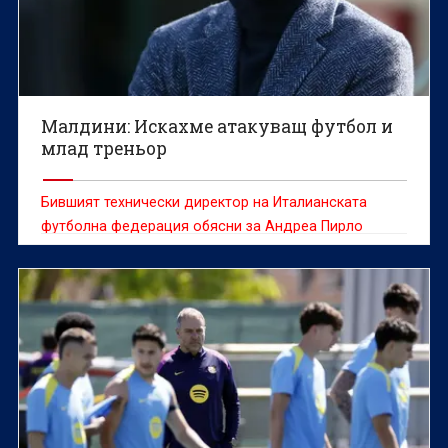
Малдини: Искахме атакуващ футбол и
млад треньор
Бившият технически директор на Италианската
футболна федерация обясни за Андреа Пирло