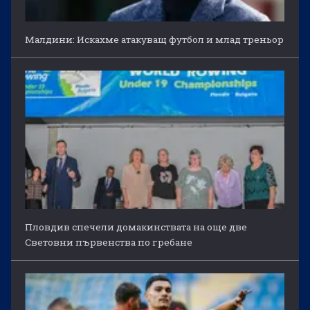
Малдини: Искахме атакуващ футбол и млад треньор
Пловдив спечели домакинствата на още две
Световни първенства по гребане