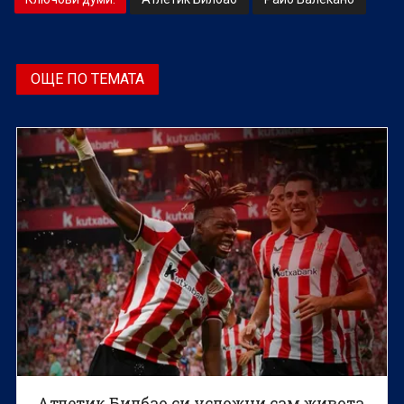
ОЩЕ ПО ТЕМАТА
Атлетик Билбао си усложни сам живота