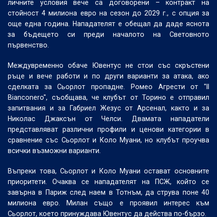
личните условия вече са договорени – контракт на
стойност 4 милиона евро на сезон до 2029 г., с опция за
още една година. Нападателят е обещал да даде яснота
за бъдещето си преди началото на Световното
първенство.
Междувременно обаче Ювентус не стои със скръстени
ръце и вече работи и по други варианти за атака, ако
сделката за Сьорлот пропадне. Ромео Агрести от "Il
Bianconero", съобщава, че клубът от Торино е отправил
запитвания и за Габриел Жезус от Арсенал, както и за
Николас Джаксън от Челси. Двамата нападатели
представляват различни профили и ценови категории в
сравнение със Сьорлот и Коло Муани, но клубът проучва
всички възможни варианти.
Въпреки това, Сьорлот и Коло Муани остават основните
приоритети. Очаква се нападателят на ПСЖ, който се
завърна в Париж след наем в Тотнъм, да струва поне 40
милиона евро. Милан също е проявил интерес към
Сьорлот, което принуждава Ювентус да действа по-бързо.