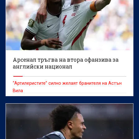
Арсенал тръгва на втора офанзива за
английски национал
“Артилеристите” силно желаят бранителя на Астън
Вила