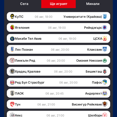
Сега
Ще играят
Минали
KуПС
Университатя (Крайова)
06 авг, 18:00
Ягелония
Рейнджърс
06 авг, 19:00
Макаби Тел Авив
ЦСКА
06 авг, 19:00
Лех Познан
Клаксвик
06 авг, 20:00
Линкълн Ред
Омония Никозия
06 авг, 20:00
Храдец Кралове
Бешикташ
06 авг, 20:00
Ред Бул Страсбург
Пафос
06 авг, 20:00
ПАОК
Андерлехт
06 авг, 20:45
Тун
Висингур Рейкявик
06 авг, 21:00
Аякс
Шелборн
06 авг, 21:00