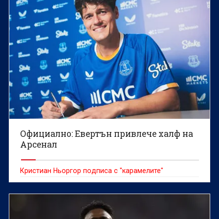
Официално: Евертън привлече халф на
Арсенал
Кристиан Ньоргор подписа с "карамелите"