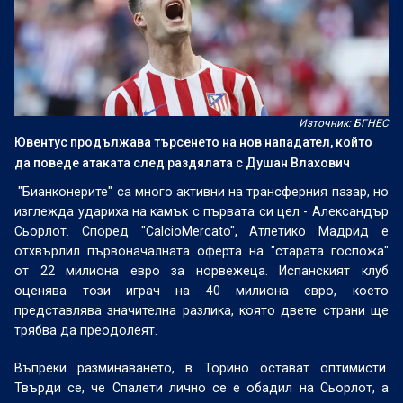
Източник: БГНЕС
Ювентус продължава търсенето на нов нападател, който
да поведе атаката след раздялата с Душан Влахович
"Бианконерите" са много активни на трансферния пазар, но
изглежда удариха на камък с първата си цел - Александър
Сьорлот. Според "CalcioMercato", Атлетико Мадрид е
отхвърлил първоначалната оферта на "старата госпожа"
от 22 милиона евро за норвежеца. Испанският клуб
оценява този играч на 40 милиона евро, което
представлява значителна разлика, която двете страни ще
трябва да преодолеят.
Въпреки разминаването, в Торино остават оптимисти.
Твърди се, че Спалети лично се е обадил на Сьорлот, а