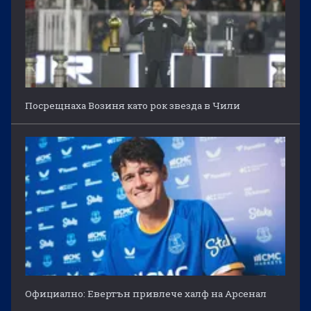
Посрещнаха Возиня като рок звезда в Чили
Официално: Евертън привлече халф на Арсенал