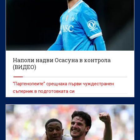
Наполи надви Осасуна в контрола
(ВИДЕО)
“Партенопеите” срещнаха първи чуждестранен
съперник в подготовката си