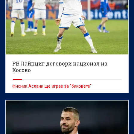
РБ Лайпциг договори национал на
Косово
Фисник Аслани ще играе за "биковете"