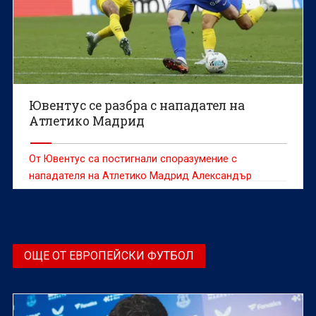
Ювентус се разбра с нападател на
Атлетико Мадрид
От Ювентус са постигнали споразумение с
нападателя на Атлетико Мадрид Александър
Сьорлот относно личните му условия, съобщават
Фабрицио Романо и Николо Скира
ОЩЕ ОТ ЕВРОПЕЙСКИ ФУТБОЛ