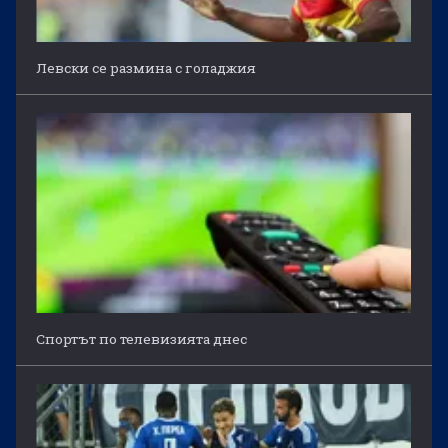
Левски се размина с голаджия
Спортът по телевизията днес