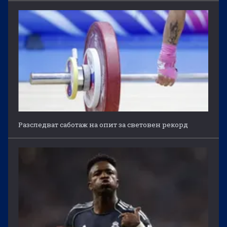
Разследват саботаж на опит за световен рекорд