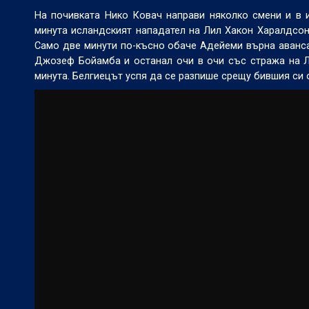
На почивката Нико Ковач направи няколко смени и в 
минута исландският нападател на Лил Хакон Харалдсон 
Само две минути по-късно обаче Адейеми върна аванса 
Джозеф Бойамба и останал очи в очи със стража на Ли
минута. Белгиецът успя да се разпише срещу бившия си 