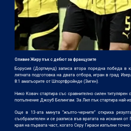
Оливие Жиру пък с дебют за французите
Борусия (Дортмунд) записа втора поредна победа в ко
лятната подготовка на двата отбора, игран в град Изе
8:1 аматьорите от Шпортфройнде (Зиген).
Нико Ковач стартира със сравнително силен титулярен с
попълнение Джоуб Белингам. За Лил пък стартира най-и
Още в 13-ата минута “жълто-черните” откриха резул
съобразителен и се разписа във вратата на искания от 
края на първата част, когато Серу Гираси изпълни точно 