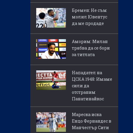
Бремен: Не съм
молил Ювентус
да ме продаде
Аморим: Милан
трябва да се бори
за титлата
Нападател на
ЦСКА 1948: Имаме
сили да
отстраним
Панатинайкос
Мареска иска
Енцо Фернандес в
Манчестър Сити