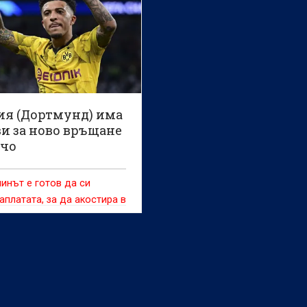
ия (Дортмунд) има
ви за ново връщане
нчо
инът е готов да си
аплатата, за да акостира в
 не е ясно, дали ще има