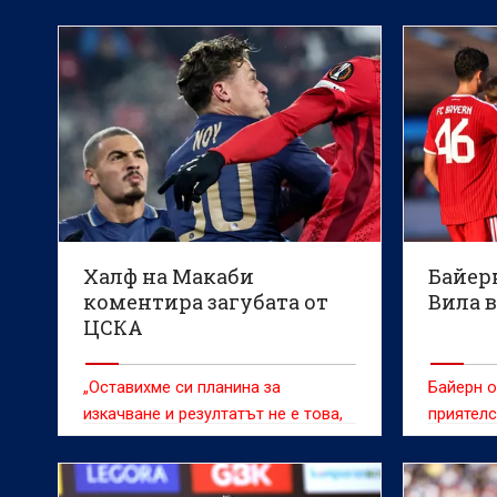
Халф на Макаби
Байер
коментира загубата от
Вила 
ЦСКА
„Оставихме си планина за
Байерн о
изкачване и резултатът не е това,
приятелс
което искахме, но вярваме в себе
си“, заяви Итамар Ной