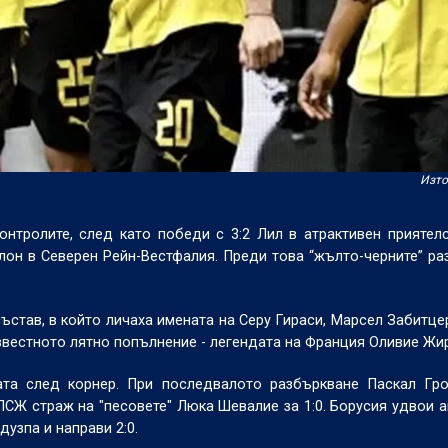
Изто
нтролите, след като победи с 3:2 Лил в атрактивен приятел
рлон в Северен Рейн-Вестфалия. Преди това “жълто-черните” ра
ъстав, в който личаха имената на Серу Гираси, Марсел Забитце
звестното лятно попълнение - легендата на Франция Оливие Жир
тата след корнер. При последвалото разбъркване Паскал Гр
ПСЖ страж на "песовете" Люка Шевалие за 1:0. Борусия удвои а
дузпа и направи 2:0.