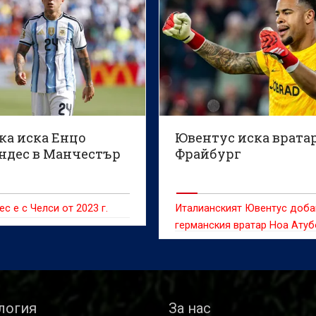
ка иска Енцо
Ювентус иска врата
ндес в Манчестър
Фрайбург
с е с Челси от 2023 г.
Италианският Ювентус доба
германския вратар Ноа Атуб
към списъка си с потенциал
трансферни цели, тъй като
футболистът на Фрайбург с
очертава като интригуваща
логия
За нас
алтернатива, в случай че