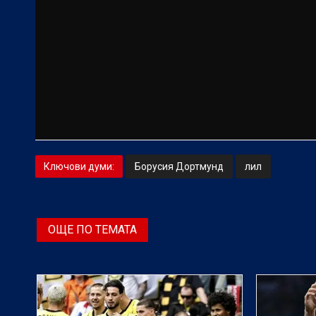
Ключови думи:
Борусия Дортмунд
лил
ОЩЕ ПО ТЕМАТА