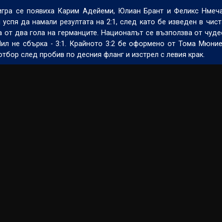
игра се появиха Карим Адейеми, Юлиан Брант и Феликс Нмеча
успя да намали резултата на 2:1, след като бе изведен в чист
от два гола на германците. Националът се възползва от чуде
л не сбърка - 3:1. Крайното 3:2 бе оформено от Тома Мюние
отбор след пробив по десния фланг и изстрел с левия крак.