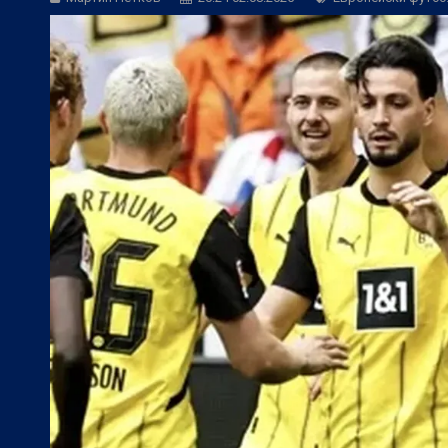
БГ Футбол:
ЦСКА към феновете: Остан
БГ Футбол:
ЦСКА покори 20-а държав