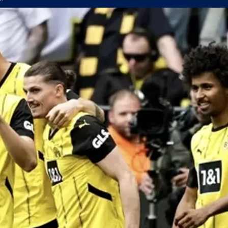
а само една крачка!
а