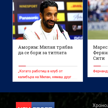
Аморим: Милан трябва
Марес
да се бори за титлата
Ферна
Сити
„Когато работиш в клуб от
Фернанде
калибъра на Милан, нямаш друг
вариант“
Хроно