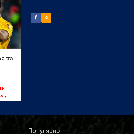
ря на
ви
олу
ни
е
Популярно