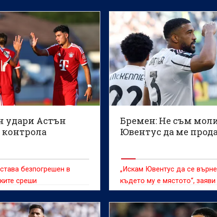
н удари Астън
Бремен: Не съм мол
в контрола
Ювентус да ме прод
става безпогрешен в
„Искам Ювентус да се върне
ките среши
където му е мястото“, заяви
защитникът