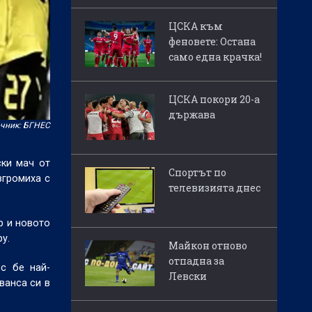
ЦСКА към
феновете: Остана
само една крачка!
ЦСКА покори 20-а
държава
чник: БГНЕС
ски мач от
Спортът по
згромиха с
телевизията днес
р и новото
у.
Майкон отново
отпадна за
ос бе най-
Левски
ванса си в