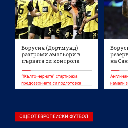
Борусия (Дортмунд)
Борус
разгроми аматьори в
резер
първата си контрола
на Са
(ВИДЕО)
“Жълто-черните” стартираха
Англичан
предсезонната си подготовка
намали з
тима, но
сделка
ОЩЕ ОТ ЕВРОПЕЙСКИ ФУТБОЛ