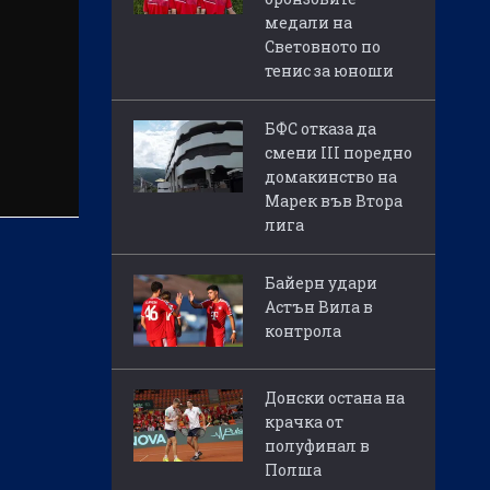
медали на
Световното по
тенис за юноши
БФС отказа да
смени III поредно
домакинство на
Марек във Втора
лига
Байерн удари
Астън Вила в
контрола
Донски остана на
крачка от
полуфинал в
Полша