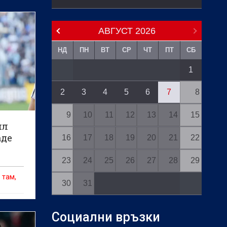
АВГУСТ
2026
НД
ПН
ВТ
СР
ЧТ
ПТ
СБ
1
2
3
4
5
6
7
8
9
10
11
12
13
14
15
ил
аде
16
17
18
19
20
21
22
23
24
25
26
27
28
29
 там,
30
31
Социални връзки