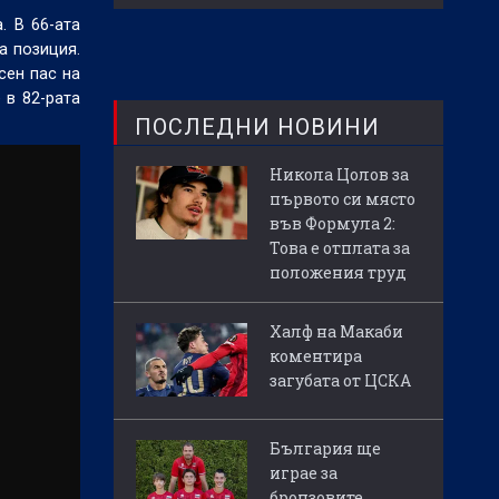
. В 66-ата
а позиция.
сен пас на
 в 82-рата
ПОСЛЕДНИ НОВИНИ
Никола Цолов за
първото си място
във Формула 2:
Това е отплата за
положения труд
Халф на Макаби
коментира
загубата от ЦСКА
България ще
играе за
бронзовите