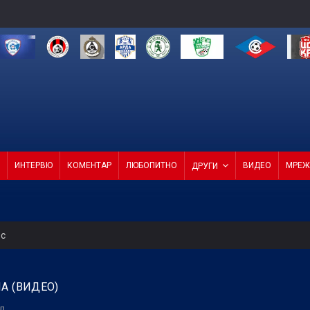
ИНТЕРВЮ
КОМЕНТАР
ЛЮБОПИТНО
ВИДЕО
МРЕЖ
ДРУГИ
ес
 Левски
А (ВИДЕО)
т ход на Левски и срещу Локо (Пд)
л