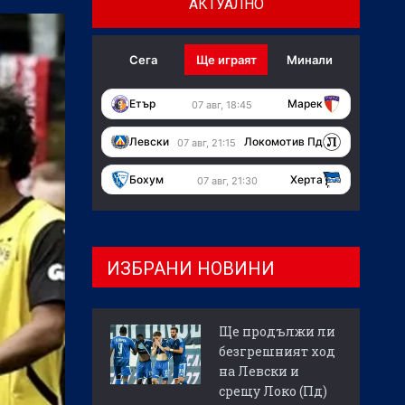
АКТУАЛНО
Сега
Ще играят
Минали
Етър
Марек
07 авг, 18:45
Левски
Локомотив Пд
07 авг, 21:15
Бохум
Херта
07 авг, 21:30
ИЗБРАНИ НОВИНИ
Ще продължи ли
безгрешният ход
на Левски и
срещу Локо (Пд)