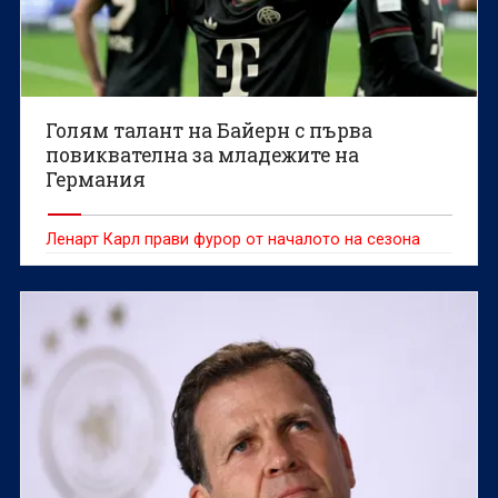
Голям талант на Байерн с първа
повиквателна за младежите на
Германия
Ленарт Карл прави фурор от началото на сезона