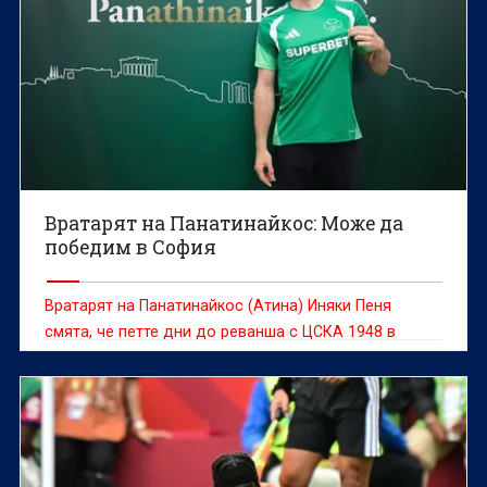
Вратарят на Панатинайкос: Може да
победим в София
Вратарят на Панатинайкос (Атина) Иняки Пеня
смята, че петте дни до реванша с ЦСКА 1948 в
третия кръг на Лигата на конференциите са
достатъчни, за да бъдат направени правилните
корекции и „детелините“ да продължат към
плейофите.