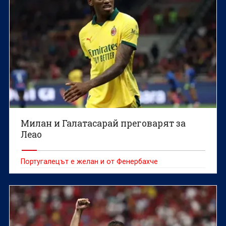
Милан и Галатасарай преговарят за
Леао
Португалецът е желан и от Фенербахче