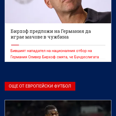
Бирхоф предложи на Германия да
играе мачове в чужбина
Бившият нападател на националния отбор на
Германия Оливер Бирхоф смята, че Бундеслигата
трябва да се замисли някои мачове да се играят в
чужбина в търсене на допълнителни финансови
приходи.
ОЩЕ ОТ ЕВРОПЕЙСКИ ФУТБОЛ