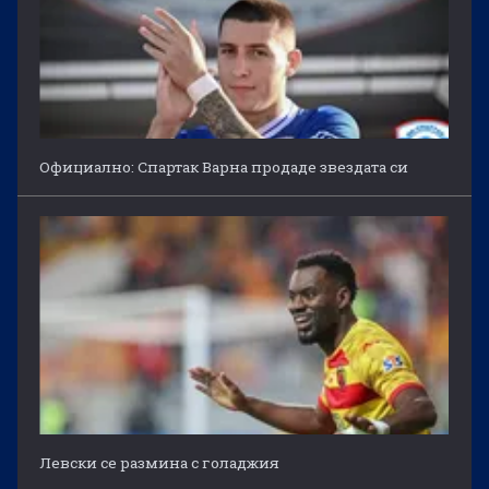
Официално: Спартак Варна продаде звездата си
Левски се размина с голаджия