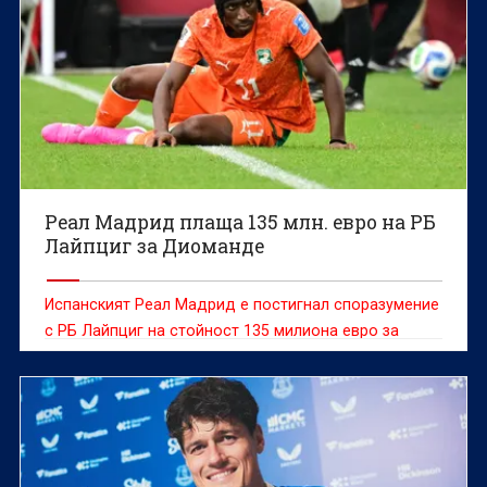
Реал Мадрид плаща 135 млн. евро на РБ
Лайпциг за Диоманде
Испанският Реал Мадрид е постигнал споразумение
с РБ Лайпциг на стойност 135 милиона евро за
нападателя от Кот д'Ивоар Ян Диоманде, съобщава
Press Association.