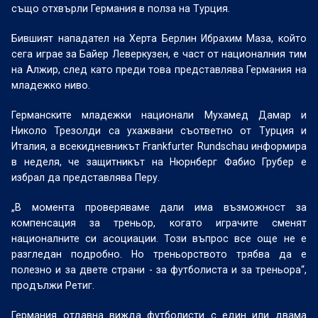
също отхвърли Германия в полза на Турция.
Бившият нападател на Херта Берлин Ибрахим Маза, който
сега играе за Байер Леверкузен, е част от националния тим
на Алжир, след като преди това представлява Германия на
младежко ниво.
Германските младежки национали Мухамед Дамар и
Николо Трезолди са ухажвани съответно от Турция и
Италия, а всекидневникът Frankfurter Rundschau информира
в неделя, че защитникът на Нюрнберг Фабио Грубер е
избрал да представлява Перу.
„В момента проверяваме дали има възможност за
компенсация за треньор, когато играчите сменят
националните си асоциации. Този ​​въпрос все още не е
разгледан подробно. Но треньорството трябва да е
полезно и за двете страни - за футболиста и за треньора“,
продължи Ретиг.
Германия отдавна вижда футболисти с един или двама