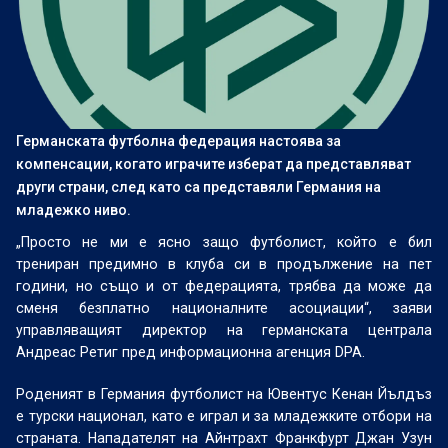
Германската футболна федерация настоява за
компенсации, когато играчите изберат да представляват
други страни, след като са представяли Германия на
младежко ниво.
„Просто не ми е ясно защо футболист, който е бил
трениран предимно в клуба си в продължение на пет
години, но също и от федерацията, трябва да може да
сменя безплатно националните асоциации“, заяви
управляващият директор на германската централа
Андреас Ретиг пред информационна агенция DPA.
Роденият в Германия футболист на Ювентус Кенан Йълдъз
е турски национал, като е играл и за младежките отбори на
страната. Нападателят на Айнтрахт Франкфурт Джан Узун