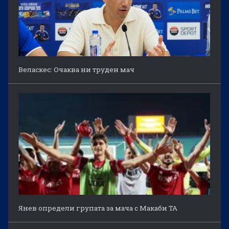
Веласкес: Очаква ни труден мач
Янев определи групата за мача с Макаби ТА