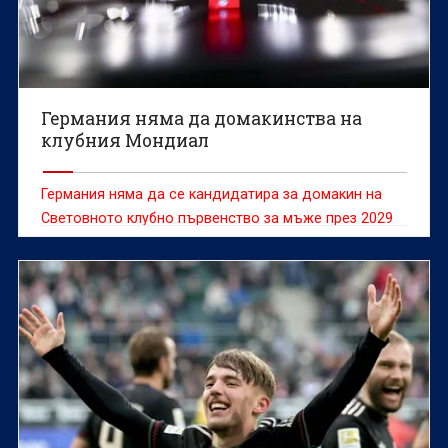
Германия няма да домакинства на
клубния Мондиал
Германия няма да се кандидатира за домакин на
Световното клубно първенство за мъже през 2029
година, заявиха от местната футболна федерация