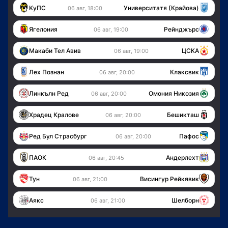
KуПС
Университатя (Крайова)
06 авг, 18:00
Ягелония
Рейнджърс
06 авг, 19:00
Макаби Тел Авив
ЦСКА
06 авг, 19:00
Лех Познан
Клаксвик
06 авг, 20:00
Линкълн Ред
Омония Никозия
06 авг, 20:00
Храдец Кралове
Бешикташ
06 авг, 20:00
Ред Бул Страсбург
Пафос
06 авг, 20:00
ПАОК
Андерлехт
06 авг, 20:45
Тун
Висингур Рейкявик
06 авг, 21:00
Аякс
Шелборн
06 авг, 21:00