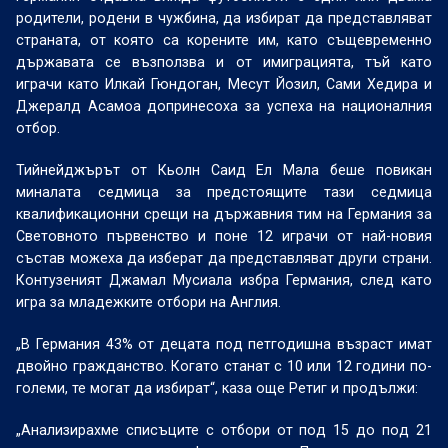
родители, родени в чужбина, да избират да представляват
страната, от която са корените им, като същевременно
държавата се възползва и от имиграцията, тъй като
играчи като Илкай Гюндоган, Месут Йозил, Сами Хедира и
Джералд Асамоа допринесоха за успеха на националния
отбор.
Тийнейджърът от Кьолн Саид Ел Мала беше повикан
миналата седмица за предстоящите тази седмица
квалификационни срещи на държавния тим на Германия за
Световното първенство и поне 12 играчи от най-новия
състав можеха да изберат да представляват други страни.
Контузеният Джамал Мусиала избра Германия, след като
игра за младежките отбори на Англия.
„В Германия 43% от децата под петгодишна възраст имат
двойно гражданство. Когато станат с 10 или 12 години по-
големи, те могат да избират“, каза още Ретиг и продължи:
„Анализирахме списъците с отбори от под 15 до под 21