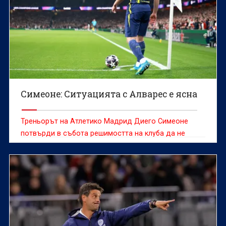
Симеоне: Ситуацията с Алварес е ясна
Треньорът на Атлетико Мадрид Диего Симеоне
потвърди в събота решимостта на клуба да не
продава Хулиан Алварес, който е желан от редица
отбори и оставането му на „Метрополитано“ през
следващия сезон далеч не е сигурно