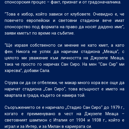
спонсорския процес – факт, признат и от градоначалника.
“Това е избор, който зависи от клубовете. Очевидно е, че
повечето европейски и световни стадиони вече имат
спонсорство под формата на право да носят дадено име“,
заяви кметът по време на събитие.
“Ще изразя собственото си мнение не като кмет, а като
фен. Никога не успях да наричам стадиона „Меаца“, с
цялото ми уважение към личността на Джузепе Меаца,
така че просто го наричах Сан Сиро. На мен "Сан Сир" ми
харесва”, добави Сала.
Струва си да се отбележи, че макар много хора все още да
наричат стадиона „Сан Сиро“, това всъщност е името на
квартала в града, където се намира той.
Съоръжението се е наричало „Стадио Сан Сиро“ до 1979 г.,
когато е преименувано в чест на Джузепе Меаца –
световният шампион с Италия от 1934 и 1938 г., който е
играл и за Интер, и за Милан в кариерата си.