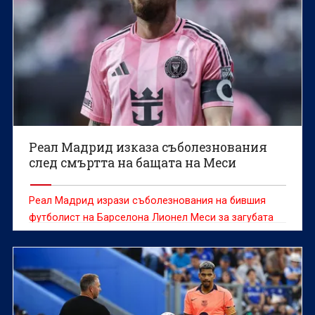
Реал Мадрид изказа съболезнования
след смъртта на бащата на Меси
Реал Мадрид изрази съболезнования на бившия
футболист на Барселона Лионел Меси за загубата
на баща му