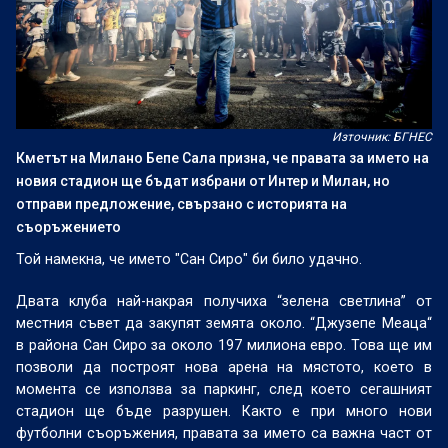
Източник: БГНЕС
Кметът на Милано Бепе Сала призна, че правата за името на
новия стадион ще бъдат избрани от Интер и Милан, но
отправи предложение, свързано с историята на
съоръжението
Той намекна, че името "Сан Сиро" би било удачно.
Двата клуба най-накрая получиха “зелена светлина” от
местния съвет да закупят земята около. “Джузепе Меаца“
в района Сан Сиро за около 197 милиона евро. Това ще им
позволи да построят нова арена на мястото, което в
момента се използва за паркинг, след което сегашният
стадион ще бъде разрушен. Както е при много нови
футболни съоръжения, правата за името са важна част от