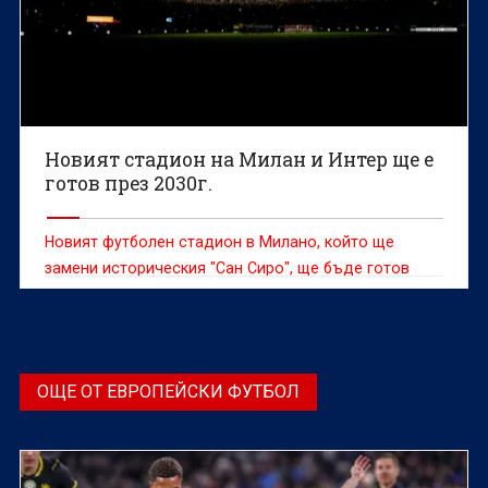
Новият стадион на Милан и Интер ще е
готов през 2030г.
Новият футболен стадион в Милано, който ще
замени историческия "Сан Сиро", ще бъде готов
навреме за началото на сезон 2030-2031 в Серия А,
заяви президентът на Милан Паоло Скарони
ОЩЕ ОТ ЕВРОПЕЙСКИ ФУТБОЛ