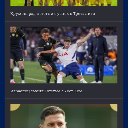
Крумовград потегли с успех в Трета лига
Израелец сменя Тотнъм с Уест Хем