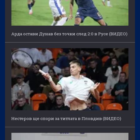
Арда остави Дунав без точки след 2:0 в Русе (ВИДЕО)
Нестеров ще спори за титлата в Пловдив (ВИДЕО)