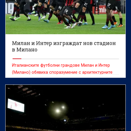
Милан и Интер изграждат нов стадион
в Милано
Италианските футболни грандове Милан и Интер
(Милано) обявиха споразумение с архитектурните
фирми "Foster + Partners" и "Manica" за проектиране
на нов стадион, ако градският съвет одобри
продажбата на "Сан Сиро" на клубовете.