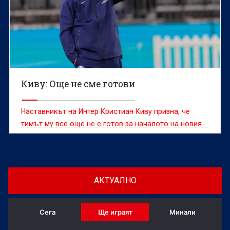
Киву: Още не сме готови
Наставникът на Интер Кристиан Киву призна, че
тимът му все още не е готов за началото на новия
сезон въпреки днешната победа с 2:1 в контролата
с Ювентус
АКТУАЛНО
Сега
Ще играят
Минали