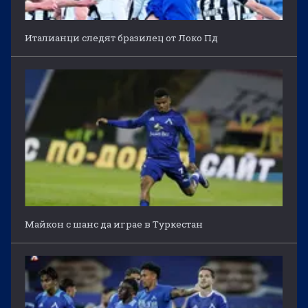
Италианци следят бразилец от Локо Пд
Майкон с шанс да играе в Туркестан