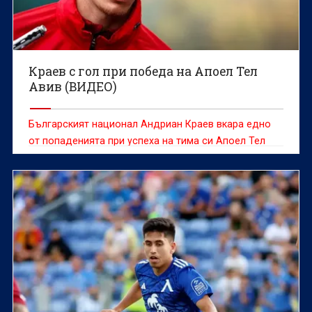
Краев с гол при победа на Апоел Тел
Авив (ВИДЕО)
Българският национал Андриан Краев вкара едно
от попаденията при успеха на тима си Апоел Тел
Авив над Апоел Петах Тиква с 4:0 в 13-ия кръг на
израелското елитно първенство.