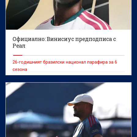
Официално: Винисиус предподписа с
Реал
26-годишният бразилски национал парафира за 6
сезона