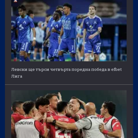
Левски ще търси четвърта поредна победа в efbet
Лига