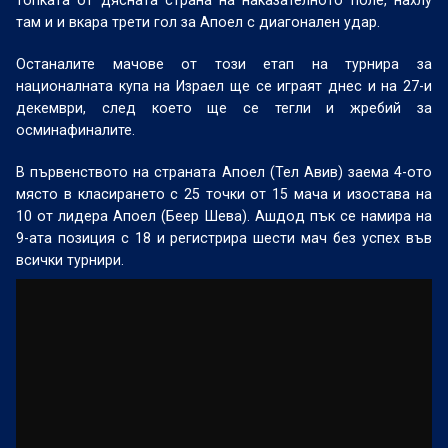
топката от дясната страна на наказателното поле, нахлу
там и и вкара трети гол за Апоел с диагонален удар.
Останалите мачове от този етап на турнира за
националната купа на Израел ще се играят днес и на 27-и
декември, след което ще се тегли и жребий за
осминафиналите.
В първенството на страната Апоел (Тел Авив) заема 4-ото
място в класирането с 25 точки от 15 мача и изостава на
10 от лидера Апоел (Беер Шева). Ашдод пък се намира на
9-ата позиция с 18 и регистрира шести мач без успех във
всички турнири.