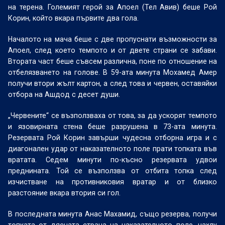
на терена. Големият герой за Апоел (Тел Авив) беше Рой
Корин, който вкара първите два гола.
Началото на мача беше с две пропуснати възможности за
Апоел, след което темпото и от двете страни се забави.
Втората част беше съвсем различна, поне по отношение на
отбелязването на голове. В 59-ата минута Мохамед Амер
получи втори жълт картон, а след това и червен, оставяйки
отбора на Ашдод с десет души.
„Червените“ се възползваха от това, за да ускорят темпото
и язовирната стена беше разрушена в 73-ата минута.
Резервата Рой Корин завърши чудесна отборна игра и с
диагонален удар от наказателното поле прати топката във
вратата. Седем минути по-късно резервата удвои
преднината. Той се възползва от отбита топка след
изчистване на противниковия вратар и от близко
разстояние вкара втория си гол.
В последната минута Анас Махамид, също резерва, получи