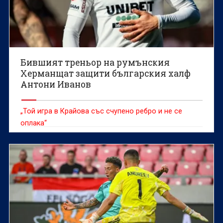
Бившият треньор на румънския
Херманщат защити българския халф
Антони Иванов
„Той игра в Крайова със счупено ребро и не се
оплака“