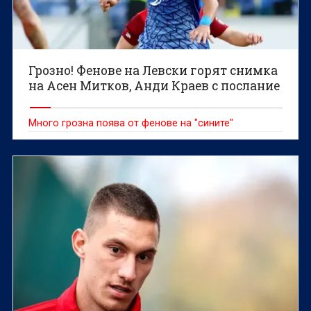
Грозно! Фенове на Левски горят снимка
на Асен Митков, Анди Краев с послание
Много грозна поява от фенове на "сините"