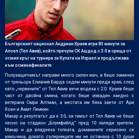
Българският национал Андриан Краев игра 83 минути за
Апоел (Тел Авив), който пречупи СК Ашдод с 3:0 в среща от
осмия кръг на турнира за Купата на Израел и продължава
към осминафиналите.
Полузащитникът направи много силен мач, а беше заменен
от треньора Елианив Барда седем минути преди края, след
като „червените“ от Тел Авив вече водеха с 2:0. Краев беше
част от двойна смяна, когато беше изваден заедно с
ветерана Омри Алтман, а местата им бяха заети от Ари
Коен и Амит Лемкин.
Макар и резултатът да е 3:0, за тимът от Тел Авив не беше
лесно на стадион „Блумфийлд“ пред 10 хиляди зрители.
Макар и да владееха топката, домакините сериозно се
измъчиха, докато съперниците им не останаха с 10 души