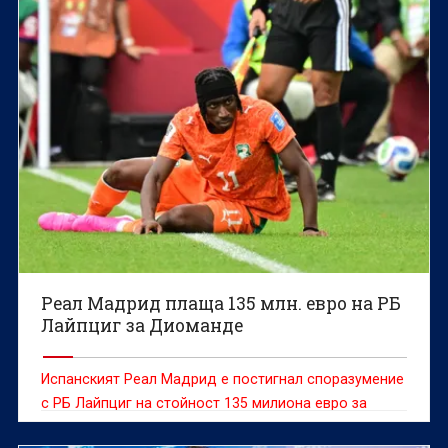
достатъчни, за да бъдат направени правилните
корекции и „детелините“ да продължат към
плейофите.
Реал Мадрид плаща 135 млн. евро на РБ
Лайпциг за Диоманде
Испанският Реал Мадрид е постигнал споразумение
с РБ Лайпциг на стойност 135 милиона евро за
нападателя от Кот д'Ивоар Ян Диоманде, съобщава