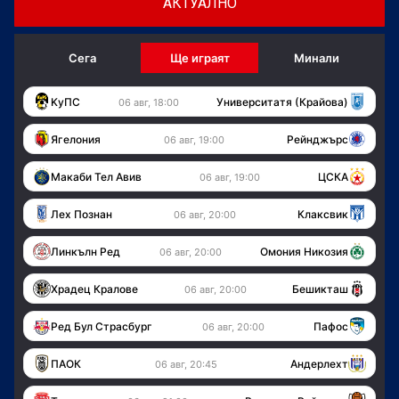
АКТУАЛНО
Сега
Ще играят
Минали
KуПС
Университатя (Крайова)
06 авг, 18:00
Ягелония
Рейнджърс
06 авг, 19:00
Макаби Тел Авив
ЦСКА
06 авг, 19:00
Лех Познан
Клаксвик
06 авг, 20:00
Линкълн Ред
Омония Никозия
06 авг, 20:00
Храдец Кралове
Бешикташ
06 авг, 20:00
Ред Бул Страсбург
Пафос
06 авг, 20:00
ПАОК
Андерлехт
06 авг, 20:45