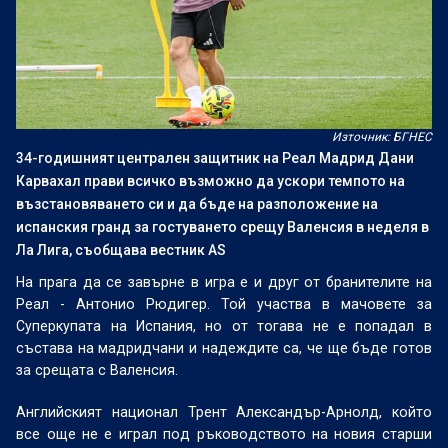
Източник: БГНЕС
34-годишният централен защитник на Реал Мадрид Дани
Карвахал прави всичко възможно да ускори темпото на
възстановяването си и да бъде на разположение на
испанския гранд за гостуването срещу Валенсия в неделя в
Ла Лига, съобщава вестник AS
На прага да се завърне в игра е и друг от бранителите на
Реал - Антонио Рюдигер. Той участва в мачовете за
Суперкупата на Испания, но от тогава не е попадал в
състава на мадридчани и надеждите са, че ще бъде готов
за срещата с Валенсия.
Английският национал Трент Александър-Арнолд, който
все още не е играл под ръководството на новия старши