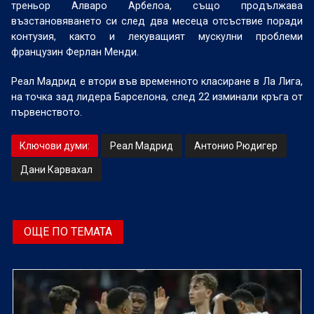
треньор Алваро Арбелоа, също продължава
възстановяването си след два месеца отсъствие поради
контузия, както и лекуващият мускулни проблеми
французин Ферлан Менди.
Реал Мадрид е втори във временното класиране в Ла Лига,
на точка зад лидера Барселона, след 22 изминали кръга от
първенството.
Ключови думи:
Реал Мадрид
Антонио Рюдигер
Дани Карвахал
ОЩЕ ПО ТЕМАТА