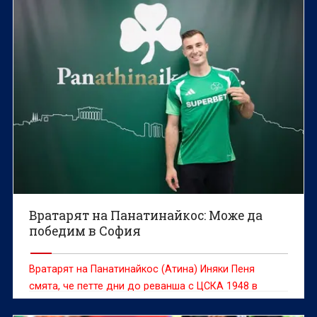
Вратарят на Панатинайкос: Може да
победим в София
Вратарят на Панатинайкос (Атина) Иняки Пеня
смята, че петте дни до реванша с ЦСКА 1948 в
третия кръг на Лигата на конференциите са