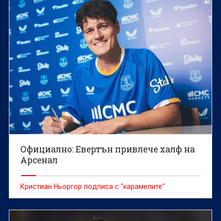
Press Association.
Официално: Евертън привлече халф на
Арсенал
Кристиан Ньоргор подписа с "карамелите"