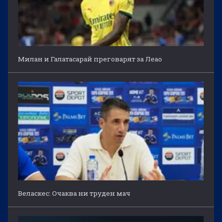
Милан и Галатасарай преговарят за Леао
Веласкес: Очаква ни труден мач