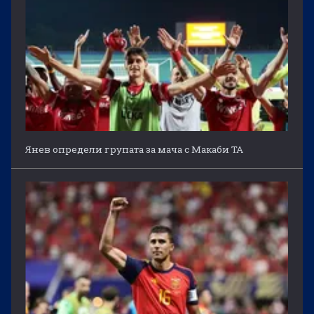
Янев определи групата за мача с Макаби ТА