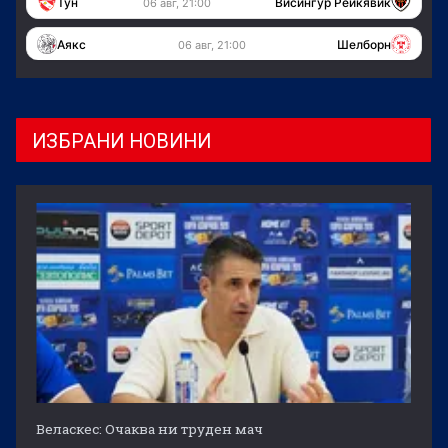
Тун
Висингур Рейкявик
06 авг, 21:00
Аякс
Шелборн
06 авг, 21:00
ИЗБРАНИ НОВИНИ
Веласкес: Очаква ни труден мач