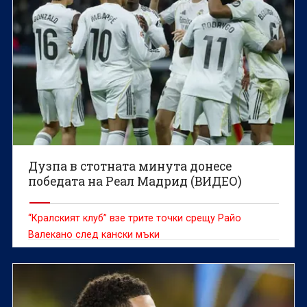
Дузпа в стотната минута донесе
победата на Реал Мадрид (ВИДЕО)
“Кралският клуб” взе трите точки срещу Райо
Валекано след кански мъки