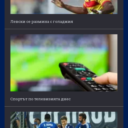
Левски се размина с голаджия
Спортът по телевизията днес