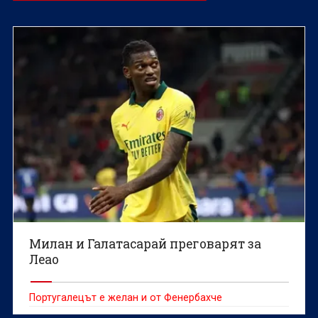
Милан и Галатасарай преговарят за
Леао
Португалецът е желан и от Фенербахче