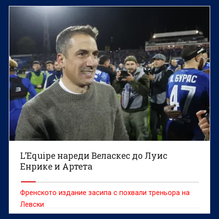
L’Еquipe нареди Веласкес до Луис
Енрике и Артета
Френското издание засипа с похвали треньора на
Левски