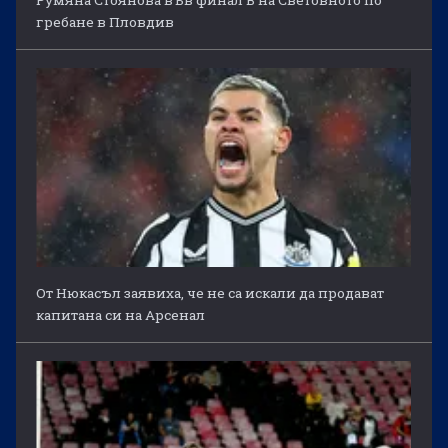
Румяна Стоянова във финал B на Световното по
гребане в Пловдив
От Нюкасъл заявиха, че не са искали да продават
капитана си на Арсенал