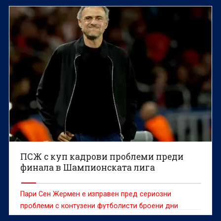
ПСЖ с куп кадрови проблеми преди
финала в Шампионската лига
Пари Сен Жермен е изправен пред сериозни
проблеми с контузени футболисти броени дни
преди финала на Шампионската лига УЕФА срещу