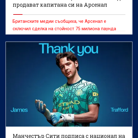
продават капитана си на Арсенал
Британските медии съобщиха, че Арсенал е
сключил сделка на стойност 75 милиона паунда
Манчестър Сити подписа с национал на