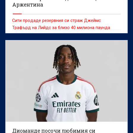
Аржентина
Сити продаде резервния си страж Джеймс
Трафърд на Лийдс за близо 40 милиона паунда
Диоманде посочи любимия си