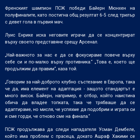
Френският шампион ПСЖ победи Байерн Мюнхен на
полуфиналите, като постигна общ резултат 6-5 след трилър
с девет гола в първия мач.
Луис Енрике иска неговите играчи да се концентрират
върху своето представяне срещу Арсенал.
„Най-важното за нас е да се фокусираме повече върху
себе си и по-малко върху противника.“ „Това е, което ще
продължим да правим“, каза той.
„Говорим за най-доброто клубно състезание в Европа, така
че да, има елемент на адаптация - защото стандартът е
много висок. Байерн, например, е отбор, който наистина
обича да владее топката, така че трябваше да се
адаптираме, но мисля, че успяхме да подобрим и играта си
и сме горди, че отново сме на финала.“
ПСЖ продължава да следи нападателя Усман Дембеле,
който има проблем с прасеца, докато Ашраф Хакими се