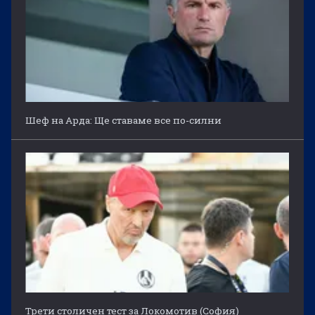
Шеф на Арда: Ще ставаме все по-силни
Трети столичен тест за Локомотив (София)