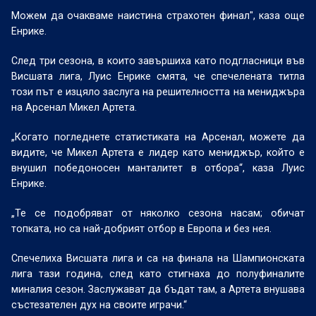
Можем да очакваме наистина страхотен финал", каза още
Енрике.
След три сезона, в които завършиха като подгласници във
Висшата лига, Луис Енрике смята, че спечелената титла
този път е изцяло заслуга на решителността на мениджъра
на Арсенал Микел Артета.
„Когато погледнете статистиката на Арсенал, можете да
видите, че Микел Артета е лидер като мениджър, който е
внушил победоносен манталитет в отбора“, каза Луис
Енрике.
„Те се подобряват от няколко сезона насам; обичат
топката, но са най-добрият отбор в Европа и без нея.
Спечелиха Висшата лига и са на финала на Шампионската
лига тази година, след като стигнаха до полуфиналите
миналия сезон. Заслужават да бъдат там, а Артета внушава
състезателен дух на своите играчи.“