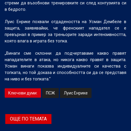
стреми да възобнови тренировките си след контузията си
в бедрото.
Луис Енрике похвали отдадеността на Усман Дембеле в
защита, заявявайки, че френският нападател се е
превърнал в пример за треньорите заради интензивността,
която влага в играта без топка.
„Винаги сме склонни да подчертаваме какво правят
нападателите в атака, но никога какво правят в защита.
Усман винаги показва индивидуалните си качества с
топката, но той доказа и способността си да се представя
на ниво и без топката.“
Ключови думи:
ПСЖ
Луис Енрике
ОЩЕ ПО ТЕМАТА