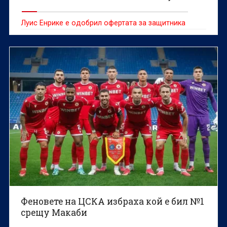
Луис Енрике е одобрил офертата за защитника
Феновете на ЦСКА избраха кой е бил №1
срещу Макаби