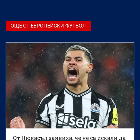
Арсенал в Будапеща.
ОЩЕ ОТ ЕВРОПЕЙСКИ ФУТБОЛ
От Нюкасъл заявиха, че не са искали да