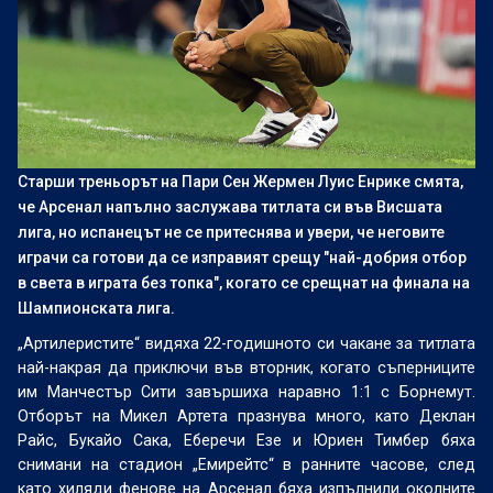
Старши треньорът на Пари Сен Жермен Луис Енрике смята,
че Арсенал напълно заслужава титлата си във Висшата
лига, но испанецът не се притеснява и увери, че неговите
играчи са готови да се изправият срещу "най-добрия отбор
в света в играта без топка", когато се срещнат на финала на
Шампионската лига.
„Артилеристите“ видяха 22-годишното си чакане за титлата
най-накрая да приключи във вторник, когато съперниците
им Манчестър Сити завършиха наравно 1:1 с Борнемут.
Отборът на Микел Артета празнува много, като Деклан
Райс, Букайо Сака, Еберечи Езе и Юриен Тимбер бяха
снимани на стадион „Емирейтс“ в ранните часове, след
като хиляди фенове на Арсенал бяха изпълнили околните