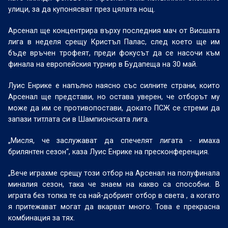
улици, за да купонясват през цялата нощ.
Арсенал ще концентрира върху последния мач от Висшата
лига в неделя срещу Кристъл Палас, след което ще им
бъде връчен трофеят, преди фокусът да се насочи към
финала на европейския турнир в Будапеща на 30 май.
Луис Енрике е напълно наясно със силните страни, които
Арсенал ще представи, но остава уверен, че отборът му
може да им се противопостави, докато ПСЖ се стреми да
запази титлата си в Шампионската лига.
„Мисля, че заслужават да спечелят лигата - имаха
брилянтен сезон“, каза Луис Енрике на пресконференция.
„Вече играхме срещу този отбор на Арсенал на полуфинала
миналия сезон, така че знаем на какво са способни. В
играта без топка те са най-добрият отбор в света , а когато
я притежават могат да вкарват много. Това е прекрасна
комбинация за тях.