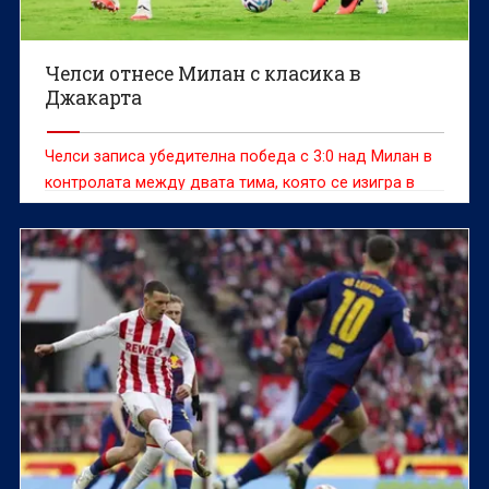
Челси отнесе Милан с класика в
Джакарта
Челси записа убедителна победа с 3:0 над Милан в
контролата между двата тима, която се изигра в
Джакарта, Индонезия