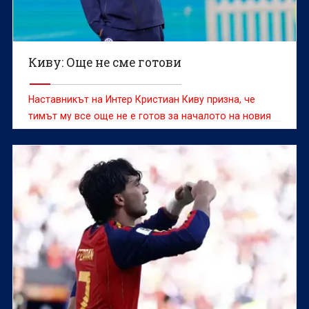
Киву: Още не сме готови
Наставникът на Интер Кристиан Киву призна, че
тимът му все още не е готов за началото на новия
сезон въпреки днешната победа с 2:1 в контролата
с Ювентус