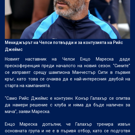
Мениджърът на Челси потвърди и за контузията на Рийс
Джеймс
Новият наставник на Челси Енцо Мареска даде
прескоференция преди началото на новия сезон. "Сините"
се изправят срещу шампиона Манчестър Сити в първия
кръг, като това се очаква да е най-интересния двубой на
старта на кампанията.
"Само Рийс Джеймс е контузен. Конър Галахър се опитва
да намери решение с клуба и няма да бъде наличен за
мача", заяви Мареска.
Енцо Мареска допълни, че Галахър тренира извън
основната група и не е в пъривя отбор, като се подготвя