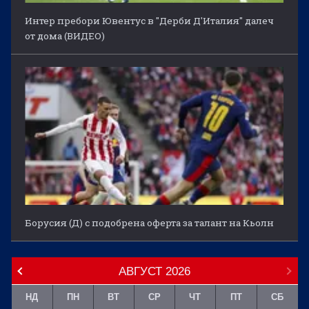
Интер пребори Ювентус в "Дерби Д'Италия" далеч
от дома (ВИДЕО)
Борусия (Д) с подобрена оферта за талант на Кьолн
АВГУСТ
2026
НД
ПН
ВТ
СР
ЧТ
ПТ
СБ