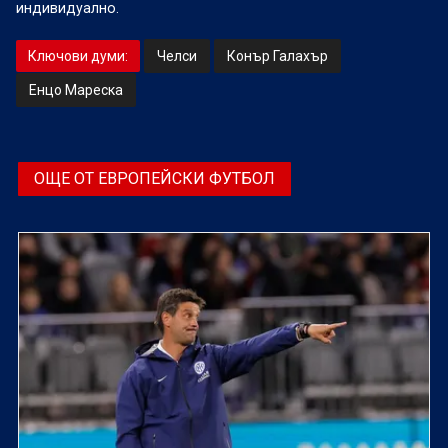
индивидуално.
Ключови думи:
Челси
Конър Галахър
Енцо Мареска
ОЩЕ ОТ ЕВРОПЕЙСКИ ФУТБОЛ