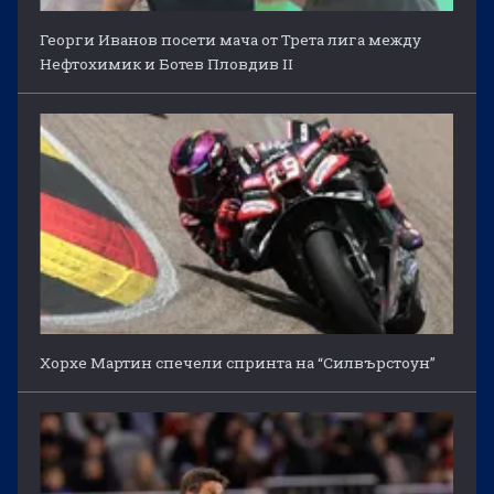
Георги Иванов посети мача от Трета лига между
Нефтохимик и Ботев Пловдив II
Хорхе Мартин спечели спринта на “Силвърстоун”