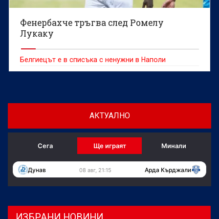
Фенербахче тръгва след Ромелу
Лукаку
Белгиецът е в списъка с ненужни в Наполи
АКТУАЛНО
Сега
Ще играят
Минали
Дунав
Арда Кърджали
08 авг, 21:15
ИЗБРАНИ НОВИНИ