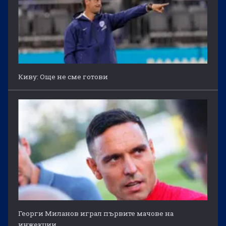
Киву: Още не сме готови
Георги Миланов играл първите мачове на
инжекции