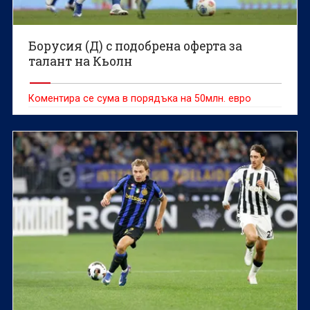
Борусия (Д) с подобрена оферта за
талант на Кьолн
Коментира се сума в порядъка на 50млн. евро